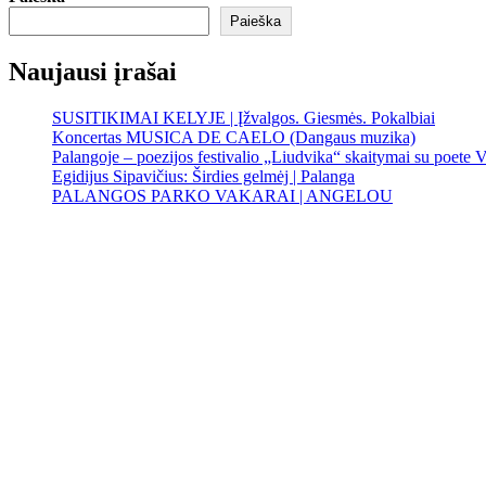
Paieška
Naujausi įrašai
SUSITIKIMAI KELYJE | Įžvalgos. Giesmės. Pokalbiai
Koncertas MUSICA DE CAELO (Dangaus muzika)
Palangoje – poezijos festivalio „Liudvika“ skaitymai su poete V
Egidijus Sipavičius: Širdies gelmėj | Palanga
PALANGOS PARKO VAKARAI | ANGELOU