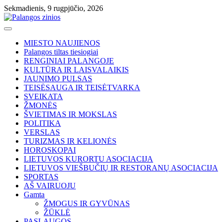
Skip
Sekmadienis, 9 rugpjūčio, 2026
to
content
MIESTO NAUJIENOS
Palangos tiltas tiesiogiai
RENGINIAI PALANGOJE
KULTŪRA IR LAISVALAIKIS
JAUNIMO PULSAS
TEISĖSAUGA IR TEISĖTVARKA
SVEIKATA
ŽMONĖS
ŠVIETIMAS IR MOKSLAS
POLITIKA
VERSLAS
TURIZMAS IR KELIONĖS
HOROSKOPAI
LIETUVOS KURORTU ASOCIACIJA
LIETUVOS VIEŠBUČIŲ IR RESTORANŲ ASOCIACIJA
SPORTAS
AŠ VAIRUOJU
Gamta
ŽMOGUS IR GYVŪNAS
ŽŪKLĖ
PASLAUGOS