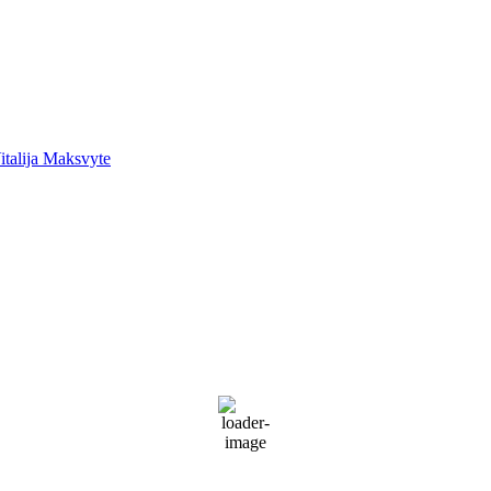
italija Maksvyte
Palanga
Palanga
2:12 pm,
Rgp 9, 2026
19
°C
Sunny
68 %
1022 mb
18 Km/h