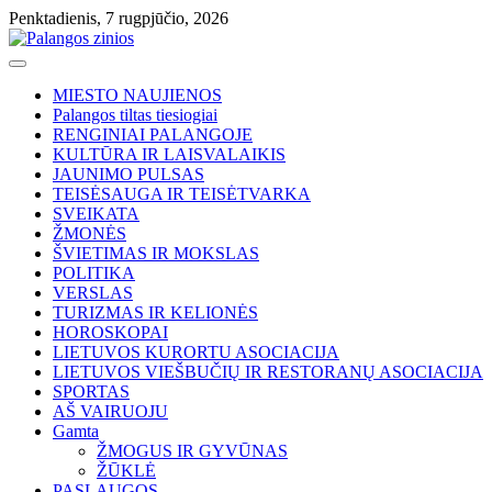
Skip
Penktadienis, 7 rugpjūčio, 2026
to
content
MIESTO NAUJIENOS
Palangos tiltas tiesiogiai
RENGINIAI PALANGOJE
KULTŪRA IR LAISVALAIKIS
JAUNIMO PULSAS
TEISĖSAUGA IR TEISĖTVARKA
SVEIKATA
ŽMONĖS
ŠVIETIMAS IR MOKSLAS
POLITIKA
VERSLAS
TURIZMAS IR KELIONĖS
HOROSKOPAI
LIETUVOS KURORTU ASOCIACIJA
LIETUVOS VIEŠBUČIŲ IR RESTORANŲ ASOCIACIJA
SPORTAS
AŠ VAIRUOJU
Gamta
ŽMOGUS IR GYVŪNAS
ŽŪKLĖ
PASLAUGOS