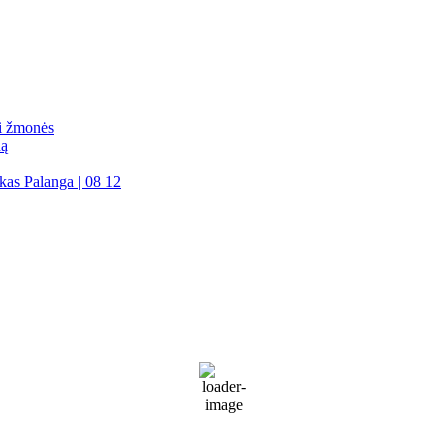
mi žmonės
dą
kas Palanga | 08 12
Palanga
Palanga
4:33 am,
Rgp 7, 2026
19
°C
Partly Cloudy
74 %
1014 mb
36 Km/h