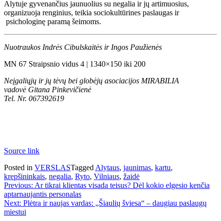
Alytuje gyvenančius jaunuolius su negalia ir jų artimuosius,
organizuoja renginius, teikia sociokultūrines paslaugas ir
psichologinę paramą šeimoms.
Nuotraukos Indrės Cibulskaitės ir Ingos Paužienės
MN 67 Straipsnio vidus 4 | 1340×150 iki 200
Neįgaliųjų ir jų tėvų bei globėjų asociacijos MIRABILIA
vadovė Gitana Pinkevičienė
Tel. Nr. 067392619
Source link
Posted in
VERSLAS
Tagged
Alytaus
,
jaunimas
,
kartu
,
krepšininkais
,
negalia
,
Ryto
,
Vilniaus
,
žaidė
Navigacija
Previous:
Ar tikrai klientas visada teisus? Dėl kokio elgesio kenčia
aptarnaujantis personalas
tarp
Next:
Plėtra ir naujas vardas: „Šiaulių šviesa“ – daugiau paslaugų
įrašų
miestui