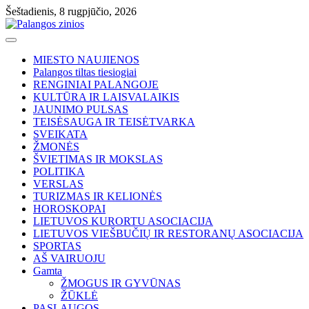
Skip
Šeštadienis, 8 rugpjūčio, 2026
to
content
MIESTO NAUJIENOS
Palangos tiltas tiesiogiai
RENGINIAI PALANGOJE
KULTŪRA IR LAISVALAIKIS
JAUNIMO PULSAS
TEISĖSAUGA IR TEISĖTVARKA
SVEIKATA
ŽMONĖS
ŠVIETIMAS IR MOKSLAS
POLITIKA
VERSLAS
TURIZMAS IR KELIONĖS
HOROSKOPAI
LIETUVOS KURORTU ASOCIACIJA
LIETUVOS VIEŠBUČIŲ IR RESTORANŲ ASOCIACIJA
SPORTAS
AŠ VAIRUOJU
Gamta
ŽMOGUS IR GYVŪNAS
ŽŪKLĖ
PASLAUGOS