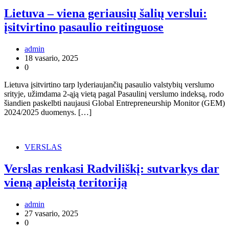
Lietuva – viena geriausių šalių verslui:
įsitvirtino pasaulio reitinguose
admin
18 vasario, 2025
0
Lietuva įsitvirtino tarp lyderiaujančių pasaulio valstybių verslumo
srityje, užimdama 2-ąją vietą pagal Pasaulinį verslumo indeksą, rodo
šiandien paskelbti naujausi Global Entrepreneurship Monitor (GEM)
2024/2025 duomenys. […]
VERSLAS
Verslas renkasi Radviliškį: sutvarkys dar
vieną apleistą teritoriją
admin
27 vasario, 2025
0