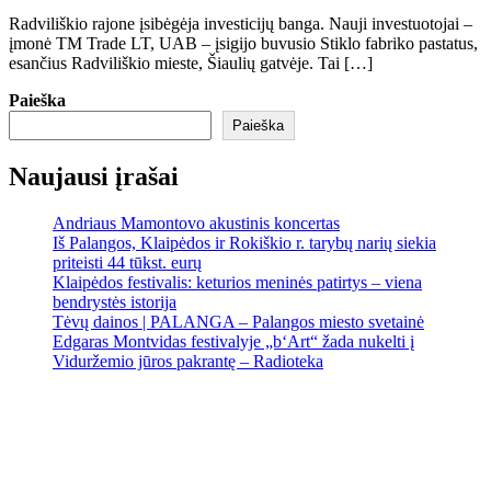
Radviliškio rajone įsibėgėja investicijų banga. Nauji investuotojai –
įmonė TM Trade LT, UAB – įsigijo buvusio Stiklo fabriko pastatus,
esančius Radviliškio mieste, Šiaulių gatvėje. Tai […]
Paieška
Paieška
Naujausi įrašai
Andriaus Mamontovo akustinis koncertas
Iš Palangos, Klaipėdos ir Rokiškio r. tarybų narių siekia
priteisti 44 tūkst. eurų
Klaipėdos festivalis: keturios meninės patirtys – viena
bendrystės istorija
Tėvų dainos | PALANGA – Palangos miesto svetainė
Edgaras Montvidas festivalyje „b‘Art“ žada nukelti į
Viduržemio jūros pakrantę – Radioteka
Palanga
Palanga
4:39 am,
Rgp 8, 2026