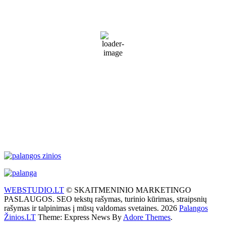
17
°C
Patchy rain nearby
69 %
1017 mb
30 Km/h
Wind Gust:
45 Km/h
Clouds:
82%
Visibility:
10 km
Sunrise:
5:53 am
Sunset:
9:28 pm
Weather from WeatherAPI
WEBSTUDIO.LT
© SKAITMENINIO MARKETINGO
PASLAUGOS. SEO tekstų rašymas, turinio kūrimas, straipsnių
rašymas ir talpinimas į mūsų valdomas svetaines. 2026
Palangos
Žinios.LT
Theme: Express News By
Adore Themes
.