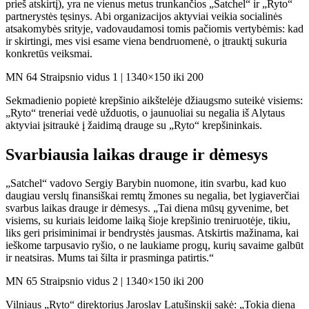
prieš atskirtį), yra ne vienus metus trunkančios „Satchel“ ir „Ryto“
partnerystės tęsinys. Abi organizacijos aktyviai veikia socialinės
atsakomybės srityje, vadovaudamosi tomis pačiomis vertybėmis: kad
ir skirtingi, mes visi esame viena bendruomenė, o įtrauktį sukuria
konkretūs veiksmai.
MN 64 Straipsnio vidus 1 | 1340×150 iki 200
Sekmadienio popietė krepšinio aikštelėje džiaugsmo suteikė visiems:
„Ryto“ treneriai vedė užduotis, o jaunuoliai su negalia iš Alytaus
aktyviai įsitraukė į žaidimą drauge su „Ryto“ krepšininkais.
Svarbiausia laikas drauge ir dėmesys
„Satchel“ vadovo Sergiy Barybin nuomone, itin svarbu, kad kuo
daugiau verslų finansiškai remtų žmones su negalia, bet lygiaverčiai
svarbus laikas drauge ir dėmesys. „Tai diena mūsų gyvenime, bet
visiems, su kuriais leidome laiką šioje krepšinio treniruotėje, tikiu,
liks geri prisiminimai ir bendrystės jausmas. Atskirtis mažinama, kai
ieškome tarpusavio ryšio, o ne laukiame progų, kurių savaime galbūt
ir neatsiras. Mums tai šilta ir prasminga patirtis.“
MN 65 Straipsnio vidus 2 | 1340×150 iki 200
Vilniaus „Ryto“ direktorius Jaroslav Latušinskij sakė: „Tokia diena