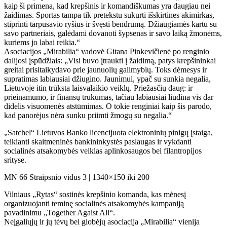
kaip ši primena, kad krepšinis ir komandiškumas yra daugiau nei
žaidimas. Sportas tampa tik pretekstu sukurti išskirtines akimirkas,
stiprinti tarpusavio ryšius ir švęsti bendrumą. Džiaugiamės kartu su
savo partneriais, galėdami dovanoti šypsenas ir savo laiką žmonėms,
kuriems jo labai reikia.“
Asociacijos „Mirabilia“ vadovė Gitana Pinkevičienė po renginio
dalijosi įspūdžiais: „Visi buvo įtraukti į žaidimą, patys krepšininkai
greitai prisitaikydavo prie jaunuolių galimybių. Toks dėmesys ir
supratimas labiausiai džiugino. Jaunimui, ypač su sunkia negalia,
Lietuvoje itin trūksta laisvalaikio veiklų. Priežasčių daug: ir
prieinamumo, ir finansų trūkumas, tačiau labiausiai liūdina vis dar
didelis visuomenės atstūmimas. O tokie renginiai kaip šis parodo,
kad panorėjus nėra sunku priimti žmogų su negalia.“
„Satchel“ Lietuvos Banko licencijuota elektroninių pinigų įstaiga,
teikianti skaitmeninės bankininkystės paslaugas ir vykdanti
socialinės atsakomybės veiklas aplinkosaugos bei filantropijos
srityse.
MN 66 Straipsnio vidus 3 | 1340×150 iki 200
Vilniaus „Rytas“ sostinės krepšinio komanda, kas mėnesį
organizuojanti teminę socialinės atsakomybės kampaniją
pavadinimu „Together Agaist All“.
Neįgaliųjų ir jų tėvų bei globėjų asociacija „Mirabilia“ vienija