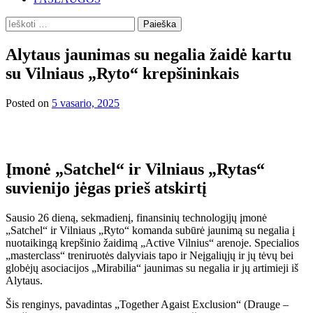
Ieškoti:
Alytaus jaunimas su negalia žaidė kartu
su Vilniaus „Ryto“ krepšininkais
Posted on
5 vasario, 2025
Įmonė „Satchel“ ir Vilniaus „Rytas“
suvienijo jėgas prieš atskirtį
Sausio 26 dieną, sekmadienį, finansinių technologijų įmonė
„Satchel“ ir Vilniaus „Ryto“ komanda subūrė jaunimą su negalia į
nuotaikingą krepšinio žaidimą „Active Vilnius“ arenoje. Specialios
„masterclass“ treniruotės dalyviais tapo ir Neįgaliųjų ir jų tėvų bei
globėjų asociacijos „Mirabilia“ jaunimas su negalia ir jų artimieji iš
Alytaus.
Šis renginys, pavadintas „Together Agaist Exclusion“ (Drauge –