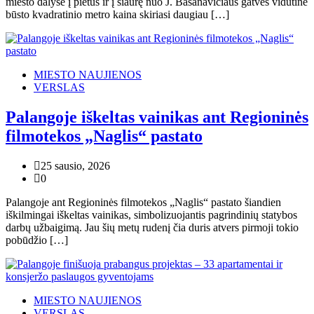
miesto dalyse į pietus ir į šiaurę nuo J. Basanavičiaus gatvės vidutinė
būsto kvadratinio metro kaina skiriasi daugiau […]
MIESTO NAUJIENOS
VERSLAS
Palangoje iškeltas vainikas ant Regioninės
filmotekos „Naglis“ pastato
25 sausio, 2026
0
Palangoje ant Regioninės filmotekos „Naglis“ pastato šiandien
iškilmingai iškeltas vainikas, simbolizuojantis pagrindinių statybos
darbų užbaigimą. Jau šių metų rudenį čia duris atvers pirmoji tokio
pobūdžio […]
MIESTO NAUJIENOS
VERSLAS