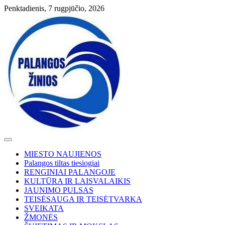
Skip
Penktadienis, 7 rugpjūčio, 2026
to
content
MIESTO NAUJIENOS
Palangos tiltas tiesiogiai
RENGINIAI PALANGOJE
KULTŪRA IR LAISVALAIKIS
JAUNIMO PULSAS
TEISĖSAUGA IR TEISĖTVARKA
SVEIKATA
ŽMONĖS