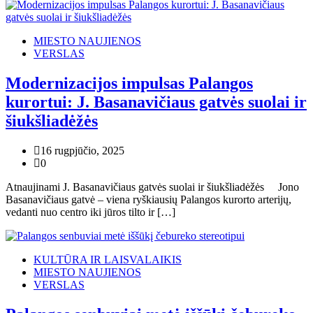
MIESTO NAUJIENOS
VERSLAS
Modernizacijos impulsas Palangos
kurortui: J. Basanavičiaus gatvės suolai ir
šiukšliadėžės
16 rugpjūčio, 2025
0
Atnaujinami J. Basanavičiaus gatvės suolai ir šiukšliadėžės Jono
Basanavičiaus gatvė – viena ryškiausių Palangos kurorto arterijų,
vedanti nuo centro iki jūros tilto ir […]
KULTŪRA IR LAISVALAIKIS
MIESTO NAUJIENOS
VERSLAS