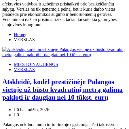
efektyvios vadybos ir gebėjimo prisitaikyti prie besikeičiančių
sąlygų. Verslas ne tik generuoja pelną, bet ir kuria darbo vietas,
prisideda prie ekonomikos augimo ir bendruomenių gerovės.
Verslininkai dažnai prisiima riziką, tačiau tai suteikia galimybes
naujovėms ir augimui.
Home
VERSLAS
MIESTO NAUJIENOS
VERSLAS
Atskleidė, kodėl prestižinėje Palangos
vietoje už būsto kvadratinį metrą galima
pakloti ir daugiau nei 10 tūkst. eurų
6 balandžio, 2026
0
Palangos nekilnojamojo turto rinkoje egzistuoja aiški takoskyra: