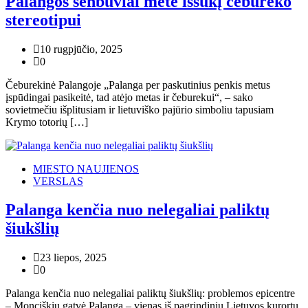
Palangos senbuviai metė iššūkį čebureko
stereotipui
10 rugpjūčio, 2025
0
Čeburekinė Palangoje „Palanga per paskutinius penkis metus
įspūdingai pasikeitė, tad atėjo metas ir čeburekui“, – sako
sovietmečiu išplitusiam ir lietuviško pajūrio simboliu tapusiam
Krymo totorių […]
MIESTO NAUJIENOS
VERSLAS
Palanga kenčia nuo nelegaliai paliktų
šiukšlių
23 liepos, 2025
0
Palanga kenčia nuo nelegaliai paliktų šiukšlių: problemos epicentre
– Monciškių gatvė Palanga – vienas iš pagrindinių Lietuvos kurortų,