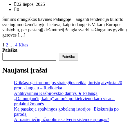
22 liepos, 2025
0
Šunims draugiškos kavinės Palangoje – auganti tendencija kurorto
svetingumo žemėlapyje Lietuva, kaip ir daugelis Vakarų Europos
valstybių, per pastarąjį dešimtmetį žengia svarbius žingsnius gyvūnų
gerovės […]
Įrašų
1
2
…
4
Kitas
Paieška
puslapiavimas
Paieška
Naujausi įrašai
Grikšas: gastronomijos strategijos reikia, turistų atvyksta 20
proc. daugiau – Radioteka
Antikvariniai Kašpirovskio dantys ★ Palanga
„Dainuojančių kalnų“ autorė: po kiekvieno karo visada
pralaimi žmonės
Ką pasakoja spalvingos gobelenų istorijos | Ekskursija po
parodą
Ar pasieniečių užpuolimas atveria sistemos spragas?