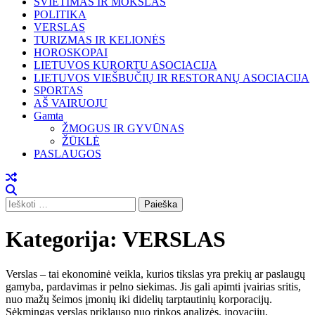
ŠVIETIMAS IR MOKSLAS
POLITIKA
VERSLAS
TURIZMAS IR KELIONĖS
HOROSKOPAI
LIETUVOS KURORTU ASOCIACIJA
LIETUVOS VIEŠBUČIŲ IR RESTORANŲ ASOCIACIJA
SPORTAS
AŠ VAIRUOJU
Gamta
ŽMOGUS IR GYVŪNAS
ŽŪKLĖ
PASLAUGOS
Ieškoti:
Kategorija:
VERSLAS
Verslas – tai ekonominė veikla, kurios tikslas yra prekių ar paslaugų
gamyba, pardavimas ir pelno siekimas. Jis gali apimti įvairias sritis,
nuo mažų šeimos įmonių iki didelių tarptautinių korporacijų.
Sėkmingas verslas priklauso nuo rinkos analizės, inovacijų,