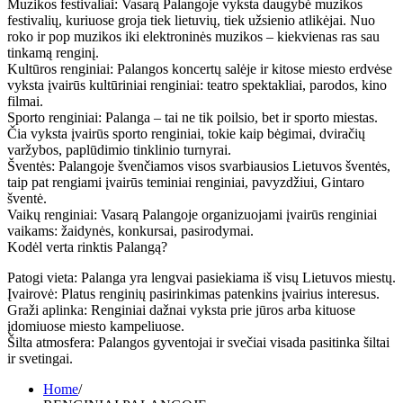
Muzikos festivaliai: Vasarą Palangoje vyksta daugybė muzikos
festivalių, kuriuose groja tiek lietuvių, tiek užsienio atlikėjai. Nuo
roko ir pop muzikos iki elektroninės muzikos – kiekvienas ras sau
tinkamą renginį.
Kultūros renginiai: Palangos koncertų salėje ir kitose miesto erdvėse
vyksta įvairūs kultūriniai renginiai: teatro spektakliai, parodos, kino
filmai.
Sporto renginiai: Palanga – tai ne tik poilsio, bet ir sporto miestas.
Čia vyksta įvairūs sporto renginiai, tokie kaip bėgimai, dviračių
varžybos, paplūdimio tinklinio turnyrai.
Šventės: Palangoje švenčiamos visos svarbiausios Lietuvos šventės,
taip pat rengiami įvairūs teminiai renginiai, pavyzdžiui, Gintaro
šventė.
Vaikų renginiai: Vasarą Palangoje organizuojami įvairūs renginiai
vaikams: žaidynės, konkursai, pasirodymai.
Kodėl verta rinktis Palangą?
Patogi vieta: Palanga yra lengvai pasiekiama iš visų Lietuvos miestų.
Įvairovė: Platus renginių pasirinkimas patenkins įvairius interesus.
Graži aplinka: Renginiai dažnai vyksta prie jūros arba kituose
įdomiuose miesto kampeliuose.
Šilta atmosfera: Palangos gyventojai ir svečiai visada pasitinka šiltai
ir svetingai.
Home