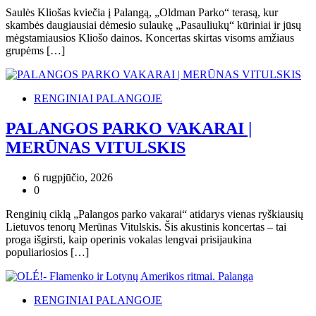
Saulės Kliošas kviečia į Palangą, „Oldman Parko“ terasą, kur
skambės daugiausiai dėmesio sulaukę „Pasauliukų“ kūriniai ir jūsų
mėgstamiausios Kliošo dainos. Koncertas skirtas visoms amžiaus
grupėms […]
RENGINIAI PALANGOJE
PALANGOS PARKO VAKARAI |
MERŪNAS VITULSKIS
6 rugpjūčio, 2026
0
Renginių ciklą „Palangos parko vakarai“ atidarys vienas ryškiausių
Lietuvos tenorų Merūnas Vitulskis. Šis akustinis koncertas – tai
proga išgirsti, kaip operinis vokalas lengvai prisijaukina
populiariosios […]
RENGINIAI PALANGOJE