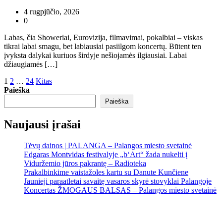
4 rugpjūčio, 2026
0
Labas, čia Showeriai, Eurovizija, filmavimai, pokalbiai – viskas
tikrai labai smagu, bet labiausiai pasiilgom koncertų. Būtent ten
įvyksta dalykai kuriuos širdyje nešiojamės ilgiausiai. Labai
džiaugiamės […]
Įrašų
1
2
…
24
Kitas
Paieška
puslapiavimas
Paieška
Naujausi įrašai
Tėvų dainos | PALANGA – Palangos miesto svetainė
Edgaras Montvidas festivalyje „b‘Art“ žada nukelti į
Viduržemio jūros pakrantę – Radioteka
Prakalbinkime vaistažoles kartu su Danute Kunčiene
Jaunieji paraatletai savaitę vasaros skyrė stovyklai Palangoje
Koncertas ŽMOGAUS BALSAS – Palangos miesto svetainė
Palanga