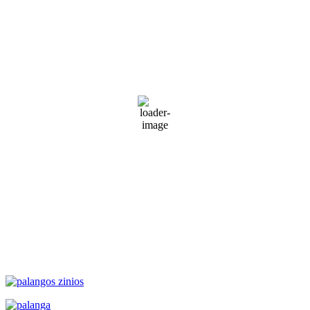
Palanga
9:22 pm,
Rgp 7, 2026
17
°C
Partly Cloudy
66 %
1017 mb
29 Km/h
Wind Gust:
41 Km/h
Clouds:
54%
Visibility:
10 km
Sunrise:
5:51 am
Sunset:
9:31 pm
Weather from WeatherAPI