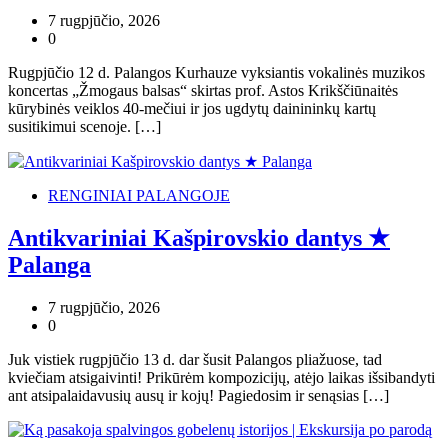
7 rugpjūčio, 2026
0
Rugpjūčio 12 d. Palangos Kurhauze vyksiantis vokalinės muzikos
koncertas „Žmogaus balsas“ skirtas prof. Astos Krikščiūnaitės
kūrybinės veiklos 40-mečiui ir jos ugdytų dainininkų kartų
susitikimui scenoje. […]
RENGINIAI PALANGOJE
Antikvariniai Kašpirovskio dantys ★
Palanga
7 rugpjūčio, 2026
0
Juk vistiek rugpjūčio 13 d. dar šusit Palangos pliažuose, tad
kviečiam atsigaivinti! Prikūrėm kompozicijų, atėjo laikas išsibandyti
ant atsipalaidavusių ausų ir kojų! Pagiedosim ir senąsias […]