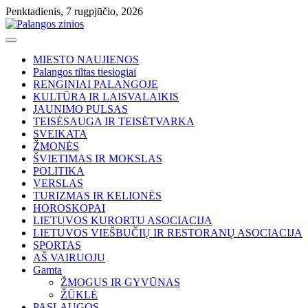
Skip
Penktadienis, 7 rugpjūčio, 2026
to
content
MIESTO NAUJIENOS
Palangos tiltas tiesiogiai
RENGINIAI PALANGOJE
KULTŪRA IR LAISVALAIKIS
JAUNIMO PULSAS
TEISĖSAUGA IR TEISĖTVARKA
SVEIKATA
ŽMONĖS
ŠVIETIMAS IR MOKSLAS
POLITIKA
VERSLAS
TURIZMAS IR KELIONĖS
HOROSKOPAI
LIETUVOS KURORTU ASOCIACIJA
LIETUVOS VIEŠBUČIŲ IR RESTORANŲ ASOCIACIJA
SPORTAS
AŠ VAIRUOJU
Gamta
ŽMOGUS IR GYVŪNAS
ŽŪKLĖ
PASLAUGOS