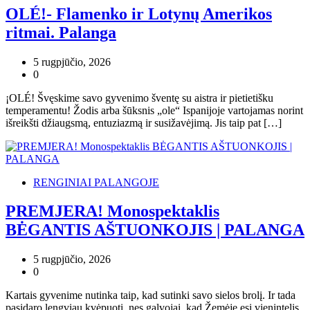
OLÉ!- Flamenko ir Lotynų Amerikos
ritmai. Palanga
5 rugpjūčio, 2026
0
¡OLÉ! Švęskime savo gyvenimo šventę su aistra ir pietietišku
temperamentu! Žodis arba šūksnis „ole“ Ispanijoje vartojamas norint
išreikšti džiaugsmą, entuziazmą ir susižavėjimą. Jis taip pat […]
RENGINIAI PALANGOJE
PREMJERA! Monospektaklis
BĖGANTIS AŠTUONKOJIS | PALANGA
5 rugpjūčio, 2026
0
Kartais gyvenime nutinka taip, kad sutinki savo sielos brolį. Ir tada
pasidaro lengviau kvėpuoti, nes galvojai, kad Žemėje esi vienintelis