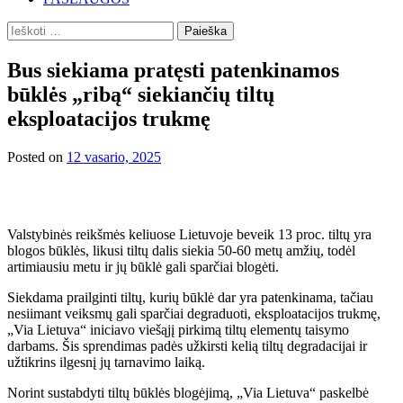
Ieškoti:
Bus siekiama pratęsti patenkinamos
būklės „ribą“ siekiančių tiltų
eksploatacijos trukmę
Posted on
12 vasario, 2025
Valstybinės reikšmės keliuose Lietuvoje beveik 13 proc. tiltų yra
blogos būklės, likusi tiltų dalis siekia 50-60 metų amžių, todėl
artimiausiu metu ir jų būklė gali sparčiai blogėti.
Siekdama prailginti tiltų, kurių būklė dar yra patenkinama, tačiau
nesiimant veiksmų gali sparčiai degraduoti, eksploatacijos trukmę,
„Via Lietuva“ iniciavo viešąjį pirkimą tiltų elementų taisymo
darbams. Šis sprendimas padės užkirsti kelią tiltų degradacijai ir
užtikrins ilgesnį jų tarnavimo laiką.
Norint sustabdyti tiltų būklės blogėjimą, „Via Lietuva“ paskelbė