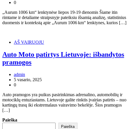
0
„Aurum 1006 km“ lenktynėse liepos 19-19 dienomis Šiame itin
rimtame ir detaliame straipsnyje pateiksiu išsamią analizę, statistinius
duomenis ir kontekstą apie „Aurum 1006 km“ lenktynes, kurios […]
AŠ VAIRUOJU
Auto Moto patirtys Lietuvoje: išbandytos
pramogos
admin
5 vasario, 2025
0
Auto pramogos yra puikus pasirinkimas adrenalino, automobilių ir
motociklų entuziastams. Lietuvoje galite rinktis įvairias patirtis – nuo
kartingų trasų iki ekstremalaus vairavimo bekelėje. Šios pramogos
[…]
Paieška
Paieška