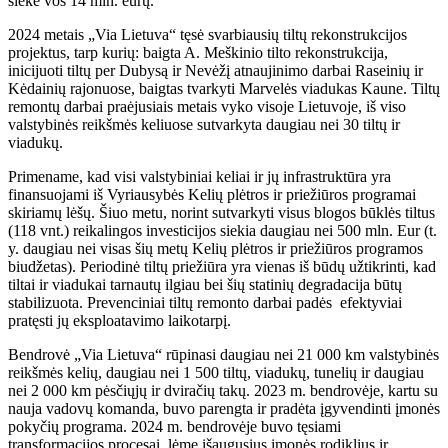
siekė vos 14 mln. eurų.
2024 metais „Via Lietuva“ tęsė svarbiausių tiltų rekonstrukcijos
projektus, tarp kurių: baigta A. Meškinio tilto rekonstrukcija,
inicijuoti tiltų per Dubysą ir Nevėžį atnaujinimo darbai Raseinių ir
Kėdainių rajonuose, baigtas tvarkyti Marvelės viadukas Kaune. Tiltų
remontų darbai praėjusiais metais vyko visoje Lietuvoje, iš viso
valstybinės reikšmės keliuose sutvarkyta daugiau nei 30 tiltų ir
viadukų.
Primename, kad visi valstybiniai keliai ir jų infrastruktūra yra
finansuojami iš Vyriausybės Kelių plėtros ir priežiūros programai
skiriamų lėšų. Šiuo metu, norint sutvarkyti visus blogos būklės tiltus
(118 vnt.) reikalingos investicijos siekia daugiau nei 500 mln. Eur (t.
y. daugiau nei visas šių metų Kelių plėtros ir priežiūros programos
biudžetas). Periodinė tiltų priežiūra yra vienas iš būdų užtikrinti, kad
tiltai ir viadukai tarnautų ilgiau bei šių statinių degradacija būtų
stabilizuota. Prevenciniai tiltų remonto darbai padės efektyviai
pratęsti jų eksploatavimo laikotarpį.
Bendrovė „Via Lietuva“ rūpinasi daugiau nei 21 000 km valstybinės
reikšmės kelių, daugiau nei 1 500 tiltų, viadukų, tunelių ir daugiau
nei 2 000 km pėsčiųjų ir dviračių takų. 2023 m. bendrovėje, kartu su
nauja vadovų komanda, buvo parengta ir pradėta įgyvendinti įmonės
pokyčių programa. 2024 m. bendrovėje buvo tęsiami
transformacijos procesai, lėmę išaugusius įmonės rodiklius ir