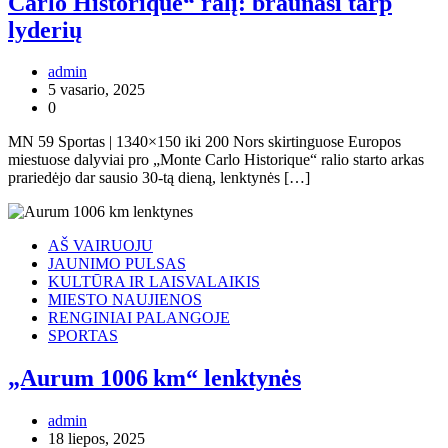
Carlo Historique“ ralį: braunasi tarp
lyderių
admin
5 vasario, 2025
0
MN 59 Sportas | 1340×150 iki 200 Nors skirtinguose Europos
miestuose dalyviai pro „Monte Carlo Historique“ ralio starto arkas
prariedėjo dar sausio 30-tą dieną, lenktynės […]
AŠ VAIRUOJU
JAUNIMO PULSAS
KULTŪRA IR LAISVALAIKIS
MIESTO NAUJIENOS
RENGINIAI PALANGOJE
SPORTAS
„Aurum 1006 km“ lenktynės
admin
18 liepos, 2025