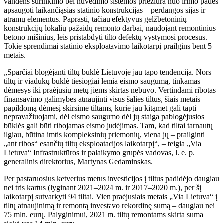
vandens surinkimo bei nuvedimo sistemos priežiūra nuo irimo padės
apsaugoti laikančiąsias statinio konstrukcijas – perdangos sijas ir
atramų elementus. Paprasti, tačiau efektyvūs gelžbetoninių
konstrukcijų lokalių pažaidų remonto darbai, naudojant remontinius
betono mišinius, leis pristabdyti tilto defektų vystymosi procesus.
Tokie sprendimai statinio eksploatavimo laikotarpį prailgins bent 5
metais.
„Sparčiai blogėjanti tiltų būklė Lietuvoje jau tapo tendencija. Nors
tiltų ir viadukų būklė tiesiogiai lemia eismo saugumą, tinkamas
dėmesys iki praėjusių metų jiems skirtas nebuvo. Vertindami ribotas
finansavimo galimybes atnaujinti visus šalies tiltus, šiais metais
papildomą dėmesį skirsime tiltams, kurie jau kitąmet gali tapti
nepravažiuojami, dėl eismo saugumo dėl jų staiga pablogėjusios
būklės gali būti ribojamas eismo judėjimas. Tam, kad tiltai tarnautų
ilgiau, būtina imtis kompleksinių priemonių, viena jų – prailginti
„ant ribos“ esančių tiltų eksploatacijos laikotarpį“, – teigia „Via
Lietuva“ Infrastruktūros ir palaikymo grupės vadovas, l. e. p.
generalinis direktorius, Martynas Gedaminskas.
Per pastaruosius ketverius metus investicijos į tiltus padidėjo daugiau
nei tris kartus (lyginant 2021–2024 m. ir 2017–2020 m.), per šį
laikotarpį sutvarkyti 94 tiltai. Vien praėjusiais metais „Via Lietuva“ į
tiltų atnaujinimą ir remontą investavo rekordinę sumą – daugiau nei
75 mln. eurų. Palyginimui, 2021 m. tiltų remontams skirta suma