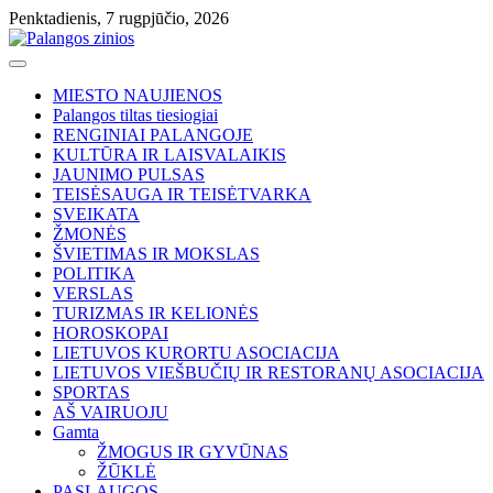
Skip
Penktadienis, 7 rugpjūčio, 2026
to
content
MIESTO NAUJIENOS
Palangos tiltas tiesiogiai
RENGINIAI PALANGOJE
KULTŪRA IR LAISVALAIKIS
JAUNIMO PULSAS
TEISĖSAUGA IR TEISĖTVARKA
SVEIKATA
ŽMONĖS
ŠVIETIMAS IR MOKSLAS
POLITIKA
VERSLAS
TURIZMAS IR KELIONĖS
HOROSKOPAI
LIETUVOS KURORTU ASOCIACIJA
LIETUVOS VIEŠBUČIŲ IR RESTORANŲ ASOCIACIJA
SPORTAS
AŠ VAIRUOJU
Gamta
ŽMOGUS IR GYVŪNAS
ŽŪKLĖ
PASLAUGOS