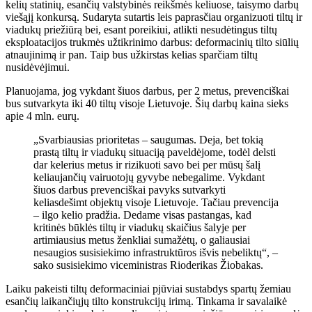
kelių statinių, esančių valstybinės reikšmės keliuose, taisymo darbų
viešąjį konkursą. Sudaryta sutartis leis paprasčiau organizuoti tiltų ir
viadukų priežiūrą bei, esant poreikiui, atlikti nesudėtingus tiltų
eksploatacijos trukmės užtikrinimo darbus: deformacinių tilto siūlių
atnaujinimą ir pan. Taip bus užkirstas kelias sparčiam tiltų
nusidėvėjimui.
Planuojama, jog vykdant šiuos darbus, per 2 metus, prevenciškai
bus sutvarkyta iki 40 tiltų visoje Lietuvoje. Šių darbų kaina sieks
apie 4 mln. eurų.
„Svarbiausias prioritetas – saugumas. Deja, bet tokią
prastą tiltų ir viadukų situaciją paveldėjome, todėl delsti
dar kelerius metus ir rizikuoti savo bei per mūsų šalį
keliaujančių vairuotojų gyvybe nebegalime. Vykdant
šiuos darbus prevenciškai pavyks sutvarkyti
keliasdešimt objektų visoje Lietuvoje. Tačiau prevencija
– ilgo kelio pradžia. Dedame visas pastangas, kad
kritinės būklės tiltų ir viadukų skaičius šalyje per
artimiausius metus ženkliai sumažėtų, o galiausiai
nesaugios susisiekimo infrastruktūros išvis nebeliktų“, –
sako susisiekimo viceministras Rioderikas Žiobakas.
Laiku pakeisti tiltų deformaciniai pjūviai sustabdys spartų žemiau
esančių laikančiųjų tilto konstrukcijų irimą. Tinkama ir savalaikė