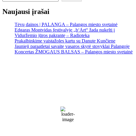
Naujausi įrašai
Tėvų dainos | PALANGA – Palangos miesto svetainė
Edgaras Montvidas festivalyje „b‘Art“ žada nukelti į
Viduržemio jūros pakrantę – Radioteka
Prakalbinkime vaistažoles kartu su Danute Kunčiene
Jaunieji paraatletai savaitę vasaros skyrė stovyklai Palangoje
Koncertas ŽMOGAUS BALSAS – Palangos miesto svetainė
Palanga
Palanga
9:45 pm,
Rgp 7, 2026
17
°C
Partly Cloudy
66 %
1017 mb
29 Km/h
Wind Gust:
41 Km/h