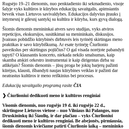
Rugsėjo 19–21 dienomis, nuo penktadienio iki sekmadienio, visoje
šalyje vyks kultūros ir kūrybos edukacijų savaitgalis, apimsiantis
beveik visas Lietuvos savivaldybes. Edukacijos dalyvius įtrauks į
intymesnį ir gilesnį santykį su kultūra ir kūryba, kurs gyvą dialogą.
Šiomis dienomis menininkai atvers savo studijas, vyks atviros
repeticijos, ekskursijos, susitikimai su menininkais, diskusijos.
Įvairaus pobūdžio kūrybinės dirbtuvės leis tyrinėti skirtingas meno
praktikas ir savo kūrybiškumą. Ar esate tyrinėję Čiurlionio
paveikslus per skirtingus pojūčius? O gal visada norėjote pabandyti
tapyti? O klausantis koncerto, niekada nekilo smalsumas, kaip
skamba atskiri orkestro instrumentai ir kaip dirigentas dirba su
atlikėjais? Šiomis dienomis – jūsų proga be jokių barjerų pažinti
kūrėjus, klausti, išbandyti naujas kūrybines veiklas ir pažinti dar
neatrastus kultūros ir meno reiškinius bei procesus.
Edukacijų savaitgalio programą rasite
ČIA
❯
Čiurlioniui dedikuoti meno ir kultūros renginiai
Visomis dienomis, nuo rugsėjo 19 d. iki rugsėjo 22 d.,
skirtingose Lietuvos vietose – nuo Vilniaus iki Palangos, nuo
Druskininkų iki Šiaulių, ir dar plačiau – vyks Čiurlioniui
dedikuoti meno ir kultūros renginiai. Be abejonės, pirmiausia,
šiomis dienomis kviečiame patirti Čiurlionio laiką – menininko