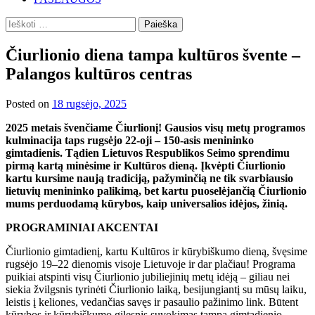
Ieškoti:
Čiurlionio diena tampa kultūros švente –
Palangos kultūros centras
Posted on
18 rugsėjo, 2025
2025 metais švenčiame Čiurlionį! Gausios visų metų programos
kulminacija taps rugsėjo 22-oji – 150-asis menininko
gimtadienis. Tądien Lietuvos Respublikos Seimo sprendimu
pirmą kartą minėsime ir Kultūros dieną. Įkvėpti Čiurlionio
kartu kursime naują tradiciją, pažyminčią ne tik svarbiausio
lietuvių menininko palikimą, bet kartu puoselėjančią Čiurlionio
mums perduodamą kūrybos, kaip universalios idėjos, žinią.
PROGRAMINIAI AKCENTAI
Čiurlionio gimtadienį, kartu Kultūros ir kūrybiškumo dieną, švęsime
rugsėjo 19–22 dienomis visoje Lietuvoje ir dar plačiau! Programa
puikiai atspinti visų Čiurlionio jubiliejinių metų idėją – giliau nei
siekia žvilgsnis tyrinėti Čiurlionio laiką, besijungiantį su mūsų laiku,
leistis į keliones, vedančias savęs ir pasaulio pažinimo link. Būtent
kūrybos ir kūrybiškumo gilesnis suvokimas tampa gimtadienio