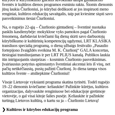
šventės ir kultūros dienos programos esminiu raktu. Šiomis dienomis
jūsų laukia Čiurlioniui, jo kūrybai dedikuoti ar jos inspiruoti meno
renginiai, kultūros edukacijų savaitgalis, taip pat kviesime siųsti savo
pasveikinimus tiesiai Čiurlioniui.
Na, o rugsėjo 22-ąją – Čiurlionio gimtadienį – šventinė nuotaika
pasklis kasdienybėje: mokyklose vyks pamokos pagal Čiurlionio
fenomeną, darbdaviai kviečiami šią dieną skirti savo darbuotojų
kūrybiškumo ir kultūrinių kompetencijų ugdymui, LRT KLASIKA
transliuos specialią programą, o dieną užbaigs festivalio „Pasaulio
fortepijono žvaigždės sveikina M. K. Čiurlionį“ GALA koncertas,
tiesiogiai transliuojamas ir per LRT PLIUS kanalą. Publikos laukia
itin intriguojantis siurprizas – kosminis Čiurlionio pasveikinimas.
Įvairiausius potyrius apimsiantys šventiniai akcentai leis iš visų, net
pačių netikėčiausių, pusių pažinti Čiurlionį. Jo diena tampa visos
kultūros švente – atsiliepkime Čiurlioniui!
Visoje Lietuvoje vyksianti programa skatina tyrinėti. Todėl rugsėjo
19–22 dienomis kviečiame: keliaukite! Pažinkite kūrėjus, kultūros
organizacijas, dalyvaukite renginiuose bei edukacijoje gretimoje
vietovėje, o gal visai kitoje šalies pusėje. Keliaukite ir pažinkite
turtingą Lietuvos kultūrą, o kartu su ja – Čiurlionio Lietuvą!
❯
Kultūros ir kūrybos edukacijų programa