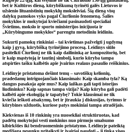
Rugsėjo 22-ąją, kai švęsime ne tik Čiurlionio 150-ąjį gimtadienį,
bet ir Kultūros dieną, kūrybiškumą tyrinėti galės Lietuvos ir
užsienio lituanistinių mokyklų moksleiviai. Šią dieną visų
dalykų pamokos vyks pagal Čiurlionio fenomeną. Šalies
mokyklos ir mokytojai kviečiami pasinaudoti specialiai
Švietimo, mokslo ir sporto ministerijos inicijuota ir
„Kūrybingumo mokyklos“ parengtu metodiniu leidiniu.
Sukurti pamokų rinkiniai – tai kvietimas pažvelgti j ugdymą
kaip j gyvą, kūrybišką tyrinėjimo procesą. Leidinys siūlo
pasitelkti Čiurlionj ne tik kaip dailininką ar kompozitorių, bet
ir kaip mąstytoją ir tautinj simbolj, kurio kūryba tampa
atspirties tašku kalbėtis apie jvairius realaus pasaulio reiškinius.
Leidinyje pristatoma dešimt temų – savotiškų kelionių,
pradedamų intriguojančiais klausimais: Kaip skamba tyla? Ką
dangus pasakoja apie mus? Kaip laiškas gali tapti istorijos
liudininku? Kaip sapnas tampa vizija? Kaip kūryba gali padėti
kalbėti apie ekologiją ir tapatybę? Tokie klausimai ne tik
kviečia ieškoti atsakymų, bet ir jtraukia j diskusijas, tyrimus ir
kūrybines užduotis, kuriose patys mokiniai tampa atradėjais.
Kiekvienas iš 10 rinkinių yra nuosekliai struktūruotas, kad
padėtų mokytojui vesti mokinius nuo pirmojo smalsumo
kibirkšties iki bendruomeninio pristatymo. Leidinyje pateiktą
medžiagą nesunku pritaikyti ir jvairiai naudoti – ji tinka visos