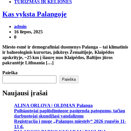
TURIZMAS IR KELIONĖS
Kas vyksta Palangoje
admin
16 liepos, 2025
0
Miesto esmė ir demografiniai duomenys Palanga – tai klimatinis
ir balneologinis kurortas, įsikūręs Žemaitijoje, Klaipėdos
apskrityje, ~25 km į šiaurę nuo Klaipėdos, Baltijos jūros
pakrantėje Lithuania […]
Paieška
Paieška
Naujausi įrašai
ALINA ORLOVA | OLDMAN Palanga
Poilsiautojai paplūdimiuose pasigenda patogumų, tačiau
darbuotojai skundžiasi vandalizmu
Registracija į mugę „Palangos miestely“ 2026 rugsėjo 11-
13 d.