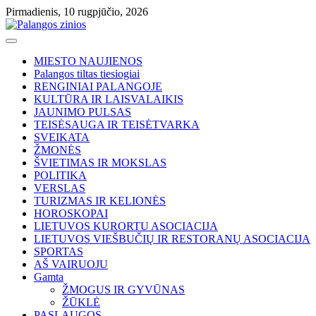
Skip
Pirmadienis, 10 rugpjūčio, 2026
to
content
MIESTO NAUJIENOS
Palangos tiltas tiesiogiai
RENGINIAI PALANGOJE
KULTŪRA IR LAISVALAIKIS
JAUNIMO PULSAS
TEISĖSAUGA IR TEISĖTVARKA
SVEIKATA
ŽMONĖS
ŠVIETIMAS IR MOKSLAS
POLITIKA
VERSLAS
TURIZMAS IR KELIONĖS
HOROSKOPAI
LIETUVOS KURORTU ASOCIACIJA
LIETUVOS VIEŠBUČIŲ IR RESTORANŲ ASOCIACIJA
SPORTAS
AŠ VAIRUOJU
Gamta
ŽMOGUS IR GYVŪNAS
ŽŪKLĖ
PASLAUGOS