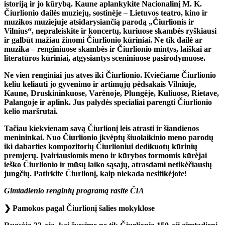
istoriją ir jo kūrybą. Kaune aplankykite Nacionalinį M. K.
Čiurlionio dailės muziejų, sostinėje – Lietuvos teatro, kino ir
muzikos muziejuje atsidarysiančią parodą „Čiurlionis ir
Vilnius“, nepraleiskite ir koncertų, kuriuose skambės ryškiausi
ir galbūt mažiau žinomi Čiurlionio kūriniai. Ne tik dailė ar
muzika – renginiuose skambės ir Čiurlionio mintys, laiškai ar
literatūros kūriniai, atgysiantys sceniniuose pasirodymuose.
Ne vien renginiai jus atves iki Čiurlionio. Kviečiame Čiurlionio
keliu keliauti jo gyvenimo ir artimųjų pėdsakais Vilniuje,
Kaune, Druskininkuose, Varėnoje, Plungėje, Kuliuose, Rietave,
Palangoje ir aplink. Jus palydės specialiai parengti Čiurlionio
kelio maršrutai.
Tačiau kiekvienam savą Čiurlionį leis atrasti ir šiandienos
menininkai. Nuo Čiurlionio įkvėptų šiuolaikinio meno parodų
iki dabarties kompozitorių Čiurlioniui dedikuotų kūrinių
premjerų. Įvairiausiomis meno ir kūrybos formomis kūrėjai
ieško Čiurlionio ir mūsų laiko sąsajų, atrasdami netikėčiausių
jungčių. Patirkite Čiurlionį, kaip niekada nesitikėjote!
Gimtadienio renginių programą rasite
ČIA
❯
Pamokos pagal Čiurlionį šalies mokyklose