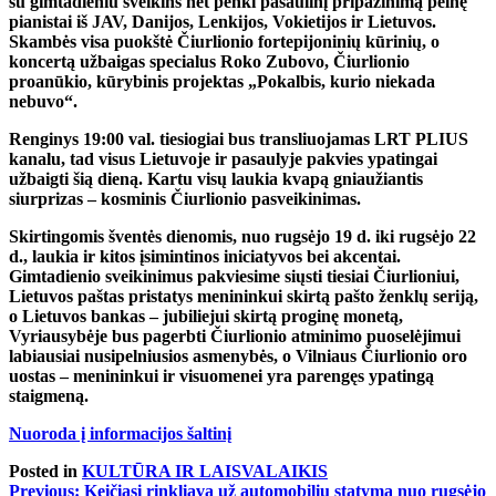
su gimtadieniu sveikins net penki pasaulinį pripažinimą pelnę
pianistai iš JAV, Danijos, Lenkijos, Vokietijos ir Lietuvos.
Skambės visa puokštė Čiurlionio fortepijoninių kūrinių, o
koncertą užbaigas specialus Roko Zubovo, Čiurlionio
proanūkio, kūrybinis projektas „Pokalbis, kurio niekada
nebuvo“.
Renginys 19:00 val. tiesiogiai bus transliuojamas LRT PLIUS
kanalu, tad visus Lietuvoje ir pasaulyje pakvies ypatingai
užbaigti šią dieną. Kartu visų laukia kvapą gniaužiantis
siurprizas – kosminis Čiurlionio pasveikinimas.
Skirtingomis šventės dienomis, nuo rugsėjo 19 d. iki rugsėjo 22
d., laukia ir kitos įsimintinos iniciatyvos bei akcentai.
Gimtadienio sveikinimus pakviesime siųsti tiesiai Čiurlioniui,
Lietuvos paštas pristatys menininkui skirtą pašto ženklų seriją,
o Lietuvos bankas – jubiliejui skirtą proginę monetą,
Vyriausybėje bus pagerbti Čiurlionio atminimo puoselėjimui
labiausiai nusipelniusios asmenybės, o Vilniaus Čiurlionio oro
uostas – menininkui ir visuomenei yra parengęs ypatingą
staigmeną.
Nuoroda į informacijos šaltinį
Posted in
KULTŪRA IR LAISVALAIKIS
Navigacija
Previous:
Keičiasi rinkliava už automobilių statymą nuo rugsėjo