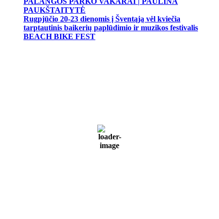
PALANGOS PARKO VAKARAI | PAULINA
PAUKŠTAITYTĖ
Rugpjūčio 20-23 dienomis į Šventąją vėl kviečia
tarptautinis baikerių paplūdimio ir muzikos festivalis
BEACH BIKE FEST
Palanga
Palanga
11:23 pm,
Rgp 10, 2026
17
°C
Light drizzle
87 %
1010 mb
27 Km/h
Wind Gust:
39 Km/h
Clouds:
100%
Visibility:
2 km
Sunrise:
5:57 am
Sunset:
9:24 pm