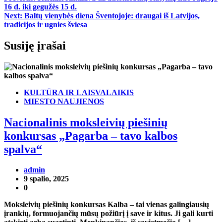
16 d. iki gegužės 15 d.
tarp
Next:
Baltų vienybės diena Šventojoje: draugai iš Latvijos,
įrašų
tradicijos ir ugnies šviesa
Susiję įrašai
KULTŪRA IR LAISVALAIKIS
MIESTO NAUJIENOS
Nacionalinis moksleivių piešinių
konkursas „Pagarba – tavo kalbos
spalva“
admin
9 spalio, 2025
0
Moksleivių piešinių konkursas Kalba – tai vienas galingiausių
įrankių, formuojančių mūsų požiūrį į save ir kitus. Ji gali kurti