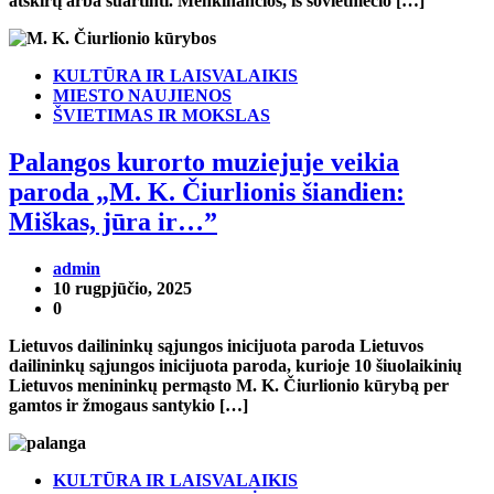
atskirtį arba suartinti. Menkinančios, iš sovietmečio […]
KULTŪRA IR LAISVALAIKIS
MIESTO NAUJIENOS
ŠVIETIMAS IR MOKSLAS
Palangos kurorto muziejuje veikia
paroda „M. K. Čiurlionis šiandien:
Miškas, jūra ir…”
admin
10 rugpjūčio, 2025
0
Lietuvos dailininkų sąjungos inicijuota paroda Lietuvos
dailininkų sąjungos inicijuota paroda, kurioje 10 šiuolaikinių
Lietuvos menininkų permąsto M. K. Čiurlionio kūrybą per
gamtos ir žmogaus santykio […]
KULTŪRA IR LAISVALAIKIS