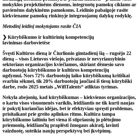
mokyklos projektinėms dienoms, integruotų pamokų ciklams ar
pavienėms dalykinėms pamokoms. Leidinio pabaigoje rasite
kiekviename pamokų rinkinyje integruojamų dalykų rodyklę.
Metodinį leidinį mokytojams rasite
ČIA
❯
Kūrybiškumo ir kultūrinių kompetencijų
lavinimas darbovietėse
Švęsti Kultūros dieną ir Čiurlionio gimtadienį šią – rugsėjo 22
dieną – visos Lietuvos viešojo, privataus ir nevyriausybinio
sektoriaus organizacijos kviečiamos, skiriant dėmesio savo
darbuotojų kūrybiškumo ir kultūros kompetencijų
ugdymui. Nors 72% darbuotojų laiko kūrybiškumą kritiškai
svarbiu sėkmei, tik 20% darbuotojų jaučiasi iš tiesų kūrybiški
darbe, rodo 2025 metais „WifiTalents“ atliktas tyrimas.
Nekyla abejonių, kad kūrybiškumas – kiekvienos organizacijos,
o kartu visos visuomenės variklis, leidžiantis ne tik kurti naujas
ir pokytį kuriančias idėjas, bet ir efektyviau spręsti problemas,
prisitaikant prie greito aplinkos ritmo. Kultūra tampa
kūrybiškumo šaltiniu bei viena iš stipriausių jo plėtojimo
priemonių, leidžiančių praplėsti žmogaus akiratį, lavinti
vaizduotę, suteikia naujų perspektyvų bei įkvėpimų.