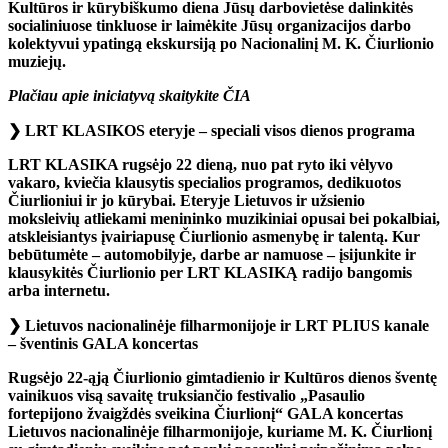
Kultūros ir kūrybiškumo diena Jūsų darbovietėse dalinkitės
socialiniuose tinkluose ir laimėkite Jūsų organizacijos darbo
kolektyvui ypatingą ekskursiją po Nacionalinį M. K. Čiurlionio
muziejų.
Plačiau apie iniciatyvą skaitykite
ČIA
❯
LRT KLASIKOS eteryje – speciali visos dienos programa
LRT KLASIKA rugsėjo 22 dieną, nuo pat ryto iki vėlyvo
vakaro, kviečia klausytis specialios programos, dedikuotos
Čiurlioniui ir jo kūrybai. Eteryje Lietuvos ir užsienio
moksleivių atliekami menininko muzikiniai opusai bei pokalbiai,
atskleisiantys įvairiapusę Čiurlionio asmenybę ir talentą. Kur
bebūtumėte – automobilyje, darbe ar namuose – įsijunkite ir
klausykitės Čiurlionio per LRT KLASIKĄ radijo bangomis
arba internetu.
❯
Lietuvos nacionalinėje filharmonijoje ir LRT PLIUS kanale
– šventinis GALA koncertas
Rugsėjo 22-ąją Čiurlionio gimtadienio ir Kultūros dienos šventę
vainikuos visą savaitę truksiančio festivalio „Pasaulio
fortepijono žvaigždės sveikina Čiurlionį“ GALA koncertas
Lietuvos nacionalinėje filharmonijoje, kuriame M. K. Čiurlionį