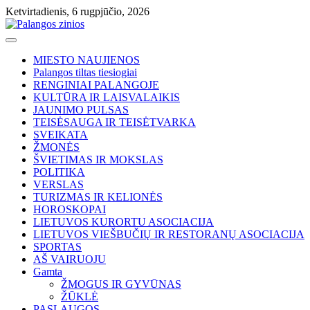
Skip
Ketvirtadienis, 6 rugpjūčio, 2026
to
content
MIESTO NAUJIENOS
Palangos tiltas tiesiogiai
RENGINIAI PALANGOJE
KULTŪRA IR LAISVALAIKIS
JAUNIMO PULSAS
TEISĖSAUGA IR TEISĖTVARKA
SVEIKATA
ŽMONĖS
ŠVIETIMAS IR MOKSLAS
POLITIKA
VERSLAS
TURIZMAS IR KELIONĖS
HOROSKOPAI
LIETUVOS KURORTU ASOCIACIJA
LIETUVOS VIEŠBUČIŲ IR RESTORANŲ ASOCIACIJA
SPORTAS
AŠ VAIRUOJU
Gamta
ŽMOGUS IR GYVŪNAS
ŽŪKLĖ
PASLAUGOS