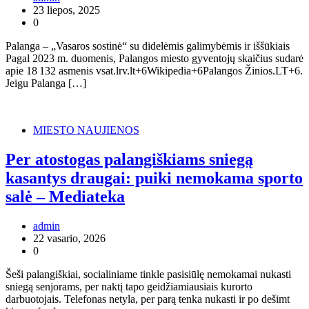
23 liepos, 2025
0
Palanga – „Vasaros sostinė“ su didelėmis galimybėmis ir iššūkiais
Pagal 2023 m. duomenis, Palangos miesto gyventojų skaičius sudarė
apie 18 132 asmenis vsat.lrv.lt+6Wikipedia+6Palangos Žinios.LT+6.
Jeigu Palanga […]
MIESTO NAUJIENOS
Per atostogas palangiškiams sniegą
kasantys draugai: puiki nemokama sporto
salė – Mediateka
admin
22 vasario, 2026
0
Šeši palangiškiai, socialiniame tinkle pasisiūlę nemokamai nukasti
sniegą senjorams, per naktį tapo geidžiamiausiais kurorto
darbuotojais. Telefonas netyla, per parą tenka nukasti ir po dešimt