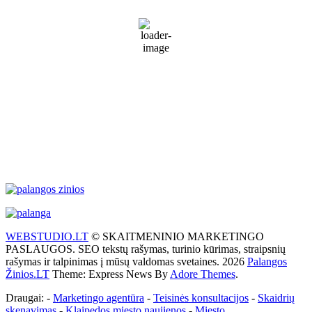
Partly Cloudy
77 %
1014 mb
28 Km/h
Wind Gust:
41 Km/h
Clouds:
31%
Visibility:
10 km
Sunrise:
5:51 am
Sunset:
9:31 pm
Weather from WeatherAPI
WEBSTUDIO.LT
© SKAITMENINIO MARKETINGO
PASLAUGOS. SEO tekstų rašymas, turinio kūrimas, straipsnių
rašymas ir talpinimas į mūsų valdomas svetaines. 2026
Palangos
Žinios.LT
Theme: Express News By
Adore Themes
.
Draugai: -
Marketingo agentūra
-
Teisinės konsultacijos
-
Skaidrių
skenavimas
-
Klaipedos miesto naujienos
-
Miesto