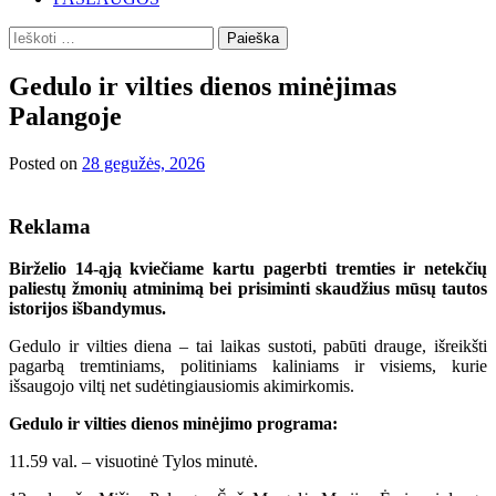
Ieškoti:
Gedulo ir vilties dienos minėjimas
Palangoje
Posted on
28 gegužės, 2026
Reklama
Birželio 14-ąją kviečiame kartu pagerbti tremties ir netekčių
paliestų žmonių atminimą bei prisiminti skaudžius mūsų tautos
istorijos išbandymus.
Gedulo ir vilties diena – tai laikas sustoti, pabūti drauge, išreikšti
pagarbą tremtiniams, politiniams kaliniams ir visiems, kurie
išsaugojo viltį net sudėtingiausiomis akimirkomis.
Gedulo ir vilties dienos minėjimo programa:
11.59 val. – visuotinė Tylos minutė.