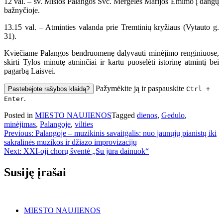
12 val. – šv. Mišios Palangos Švč. Mergelės Marijos Ėmimo į dangų
bažnyčioje.
13.15 val. – Atminties valanda prie Tremtinių kryžiaus (Vytauto g.
31).
Kviečiame Palangos bendruomenę dalyvauti minėjimo renginiuose,
skirti Tylos minutę atminčiai ir kartu puoselėti istorinę atmintį bei
pagarbą Laisvei.
Pažymėkite ją ir paspauskite
Pastebėjote rašybos klaidą?
Ctrl +
.
Enter
Posted in
MIESTO NAUJIENOS
Tagged
dienos
,
Gedulo
,
minėjimas
,
Palangoje
,
vilties
Navigacija
Previous:
Palangoje – muzikinis savaitgalis: nuo jaunųjų pianistų iki
sakralinės muzikos ir džiazo improvizacijų
tarp
Next:
XXI-oji chorų šventė „Su jūra dainuok“
įrašų
Susiję įrašai
MIESTO NAUJIENOS