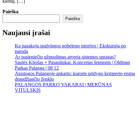
kiemų. […]
Paieška
Paieška
Naujausi įrašai
Ką pasakoja spalvingos gobelenų istorijos | Ekskursija po
parodą
Ar pasieniečių užpuolimas atveria sistemos spragas?
Saulės Kliošas + Pasauliukai. Koncertas šeimoms | Oldman
Parkas Palanga | 08 12
Atostogos Palangoje apkarto: kurorte pridygo kemperių eismą
draudžiančių ženklų
PALANGOS PARKO VAKARAI | MERŪNAS
VITULSKIS
Palanga
Palanga
1:21 am,
Rgp 7, 2026
19
°C