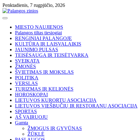
Skip
Penktadienis, 7 rugpjūčio, 2026
to
content
MIESTO NAUJIENOS
Palangos tiltas tiesiogiai
RENGINIAI PALANGOJE
KULTŪRA IR LAISVALAIKIS
JAUNIMO PULSAS
TEISĖSAUGA IR TEISĖTVARKA
SVEIKATA
ŽMONĖS
ŠVIETIMAS IR MOKSLAS
POLITIKA
VERSLAS
TURIZMAS IR KELIONĖS
HOROSKOPAI
LIETUVOS KURORTU ASOCIACIJA
LIETUVOS VIEŠBUČIŲ IR RESTORANŲ ASOCIACIJA
SPORTAS
AŠ VAIRUOJU
Gamta
ŽMOGUS IR GYVŪNAS
ŽŪKLĖ
PASLAUGOS