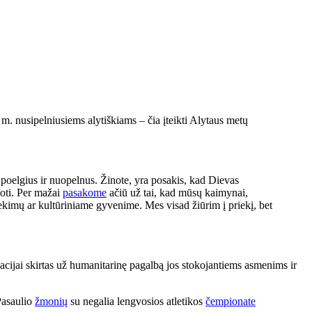
m. nusipelniusiems alytiškiams – čia įteikti Alytaus metų
ų poelgius ir nuopelnus. Žinote, yra posakis, kad Dievas
koti. Per mažai
pasakome
ačiū už tai, kad mūsų kaimynai,
siekimų ar kultūriniame gyvenime. Mes visad žiūrim į priekį, bet
cijai skirtas už humanitarinę pagalbą jos stokojantiems asmenims ir
asaulio
žmonių
su negalia lengvosios atletikos
čempionate