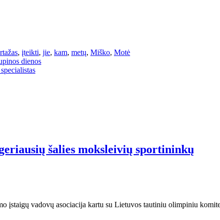
rtažas
,
įteikti
,
jie
,
kam
,
metų
,
Miško
,
Motė
kupinos dienos
specialistas
geriausių šalies moksleivių sportininkų
o įstaigų vadovų asociacija kartu su Lietuvos tautiniu olimpiniu kom