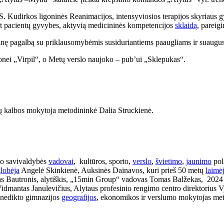
S. Kudirkos ligoninės Reanimacijos, intensyviosios terapijos skyriaus 
nt pacientų gyvybes, aktyvią medicininės kompetencijos
sklaidą
, pareig
atinę pagalbą su priklausomybėmis susiduriantiems paaugliams ir suaug
nei „Virpil“, o Metų verslo naujoko – pub’ui „Sklepukas“.
 kalbos mokytoja metodininkė Dalia Struckienė.
to savivaldybės
vadovai
, kultūros, sporto,
verslo
,
švietimo
,
jaunimo
pol
lobėja
Angelė Skinkienė, Auksinės Dainavos, kuri prieš 50 metų
laimė
girdas Bautronis, alytiškis, „15min Group“ vadovas Tomas Balžekas, 20
idmantas Janulevičius, Alytaus profesinio rengimo centro direktorius 
enedikto gimnazijos
geografijos
, ekonomikos ir verslumo mokytojas me