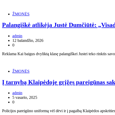
ŽMONĖS
Palangiškė atlikėja Justė Dumčiūtė: „Visa
admin
12 balandžio, 2026
0
Reklama Kai baigus dvyliktą klasę palangiškei Justei teko rinktis savo
ŽMONĖS
Į tarnybą Klaipėdoje grįžęs pareigūnas sak
admin
5 vasario, 2025
0
Policijos pareigūno uniformą vėl dėvi ir į pagalbą Klaipėdos apskri