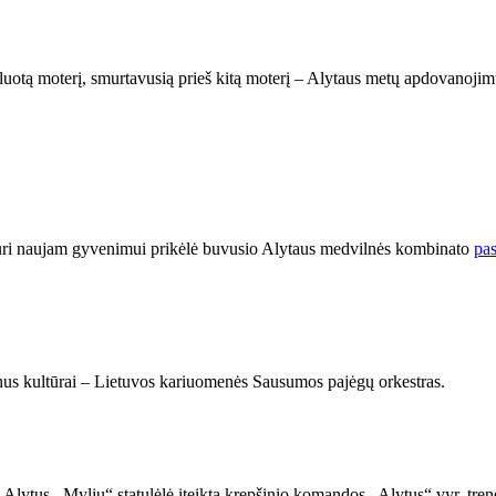
luotą moterį, smurtavusią prieš kitą moterį – Alytaus metų apdovanojim
uri naujam gyvenimui prikėlė buvusio Alytaus medvilnės kombinato
pas
s kultūrai – Lietuvos kariuomenės Sausumos pajėgų orkestras.
Alytus –Myliu“ statulėlė įteikta krepšinio komandos „Alytus“ vyr. trene