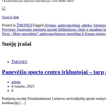
• Komunikacijos skyriaus informacija. Foto Miško Motė.
Source link
Posted in
ŽMONĖS
Tagged
Alytaus
,
apdovanojimai
,
atiteko
,
fotorepo
Navigacija
Previous:
Saugesnio interneto savaitė bibliotekose: žinių ir atradimų 
Next:
„Metų specialisto“ apdovanojimuose pagerbtas ir Kauno rajono 
tarp
įrašų
Susiję įrašai
ŽMONĖS
Panevėžio sporto centro irkluotojai – tarp 
admin
4 vasario, 2025
0
Praėjusią savaitę Druskininkuose Lietuvos savivaldybių sporto mokym
nominacijų […]