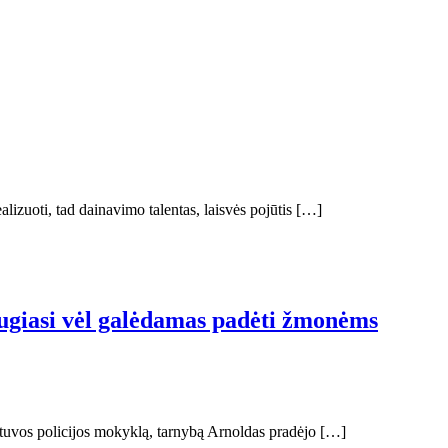
lizuoti, tad dainavimo talentas, laisvės pojūtis […]
iaugiasi vėl galėdamas padėti žmonėms
etuvos policijos mokyklą, tarnybą Arnoldas pradėjo […]