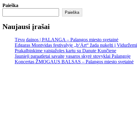
Paieška
Paieška
Naujausi įrašai
Tėvų dainos | PALANGA – Palangos miesto svetainė
Edgaras Montvidas festivalyje „b‘Art“ žada nukelti į Viduržem
Prakalbinkime vaistažoles kartu su Danute Kunčiene
Jaunieji paraatletai savaitę vasaros skyrė stovyklai Palangoje
Koncertas ŽMOGAUS BALSAS – Palangos miesto svetainė