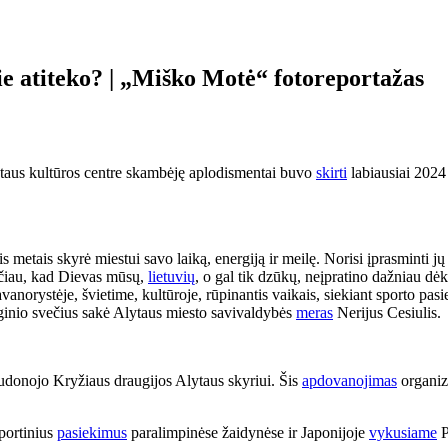
ie atiteko? | „Miško Motė“ fotoreportažas
taus kultūros centre skambėję aplodismentai buvo
skirti
labiausiai 2024 
metais skyrė miestui savo laiką, energiją ir meilę. Norisi įprasminti j
čiau, kad Dievas mūsų,
lietuvių
, o gal tik dzūkų, neįpratino dažniau dė
vanorystėje, švietime, kultūroje, rūpinantis vaikais, siekiant sporto pa
inio svečius sakė Alytaus miesto savivaldybės
meras
Nerijus Cesiulis.
udonojo Kryžiaus draugijos Alytaus skyriui. Šis
apdovanojimas
organiza
portinius
pasiekimus
paralimpinėse žaidynėse ir Japonijoje
vykusiame
P