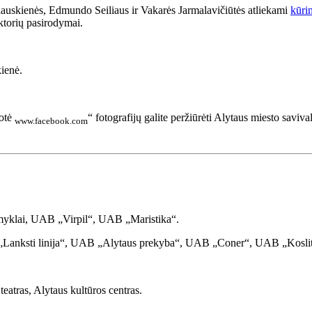
auskienės, Edmundo Seiliaus ir Vakarės Jarmalavičiūtės atliekami
kūrin
aktorių pasirodymai.
ienė.
otė
“ fotografijų galite peržiūrėti Alytaus miesto sa
www.facebook.com
klai, UAB „Virpil“, UAB „Maristika“.
„Lanksti linija“, UAB „Alytaus prekyba“, UAB „Coner“, UAB „Koslit
eatras, Alytaus kultūros centras.