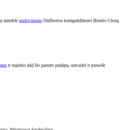
ų statulėle
apdovanotas
Didžiosios kunigaikštienės Birutės Ulonų
tatą
ir nupirko dalį šio pastato patalpų, sutvarkė ir paruošė
riui, Mindaugui Jaruševičiui.