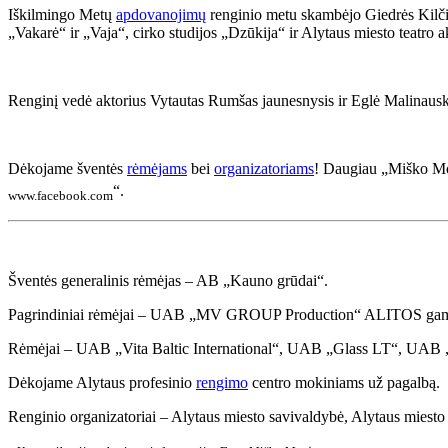
Iškilmingo Metų
apdovanojimų
renginio metu skambėjo Giedrės Kilči
„Vakarė“ ir „Vaja“, cirko studijos „Dzūkija“ ir Alytaus miesto teatro 
Renginį vedė aktorius Vytautas Rumšas jaunesnysis ir Eglė Malinausk
Dėkojame šventės
rėmėjams
bei
organizatoriams
! Daugiau „Miško M
“.
www.facebook.com
Šventės generalinis rėmėjas – AB „Kauno grūdai“.
Pagrindiniai rėmėjai – UAB „MV GROUP Production“ ALITOS gamy
Rėmėjai – UAB „Vita Baltic International“, UAB „Glass LT“, UAB 
Dėkojame Alytaus profesinio
rengimo
centro mokiniams už pagalbą.
Renginio organizatoriai – Alytaus miesto savivaldybė, Alytaus miesto t