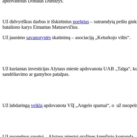
apdovanotas Donatas Dundzys.
Už didvyriškus darbus ir išskirtinius
poelgius
– sutramdytą peiliu gink
bataliono karys Eimantas Matusevičius.
Už jaunimo
savanorystės
skatinimą – asociaciją „Keturkojo viltis“.
Už kuriamas investicijas Alytaus mieste apdovanota UAB „Talga“, k
sandėliavimo ar gamybos patalpas.
Už labdaringą
veiklą
apdovanota VšĮ „Angelo sparnai“, o už nuopelnu
Už nuopelnus sportui – Alytaus miestui grąžinęs krepšinio komandą, „