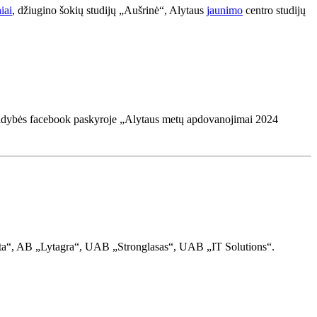
iai
, džiugino šokių studijų „Aušrinė“, Alytaus
jaunimo
centro studijų
vivaldybės facebook paskyroje „Alytaus metų apdovanojimai 2024
a“, AB „Lytagra“, UAB „Stronglasas“, UAB „IT Solutions“.