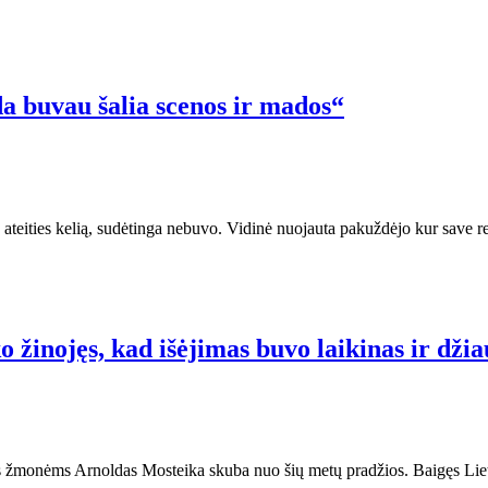
da buvau šalia scenos ir mados“
 ateities kelią, sudėtinga nebuvo. Vidinė nuojauta pakuždėjo kur save rea
o žinojęs, kad išėjimas buvo laikinas ir dž
ties žmonėms Arnoldas Mosteika skuba nuo šių metų pradžios. Baigęs Li