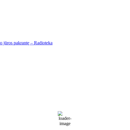
io jūros pakrantę – Radioteka
Palanga
Palanga
12:08 am,
Rgp 8, 2026
17
°C
Clear
68 %
1017 mb