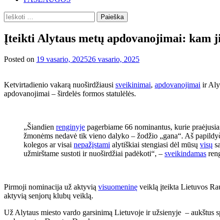
Ieškoti:
Įteikti Alytaus metų apdovanojimai: kam j
Posted on
19 vasario, 2025
26 vasario, 2025
Ketvirtadienio vakarą nuoširdžiausi
sveikinimai
,
apdovanojimai
ir Aly
apdovanojimai – širdelės formos statulėlės.
„Šiandien
renginyje
pagerbiame 66 nominantus, kurie praėjusiais 
žmonėms nedavė tik vieno dalyko – žodžio „gana“. Aš papildy
kolegos ar visai
nepažįstami
alytiškiai stengiasi dėl mūsų
visų
sa
užmirštame sustoti ir nuoširdžiai padėkoti“, –
sveikindamas
reng
Pirmoji nominacija už aktyvią
visuomeninę
veiklą įteikta Lietuvos Ra
aktyvią senjorų klubų veiklą.
Už Alytaus miesto vardo garsinimą Lietuvoje ir užsienyje – aukštus s