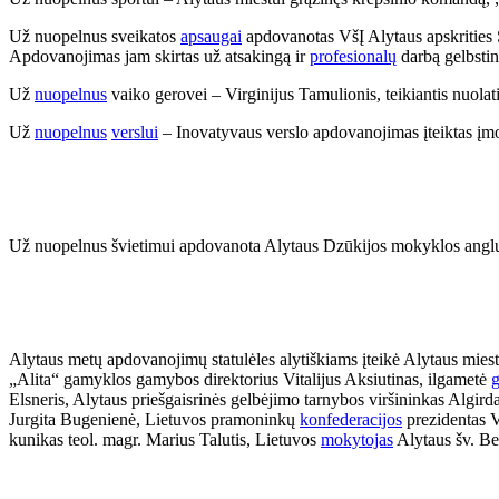
Už nuopelnus sveikatos
apsaugai
apdovanotas VšĮ Alytaus apskrities 
Apdovanojimas jam skirtas už atsakingą ir
profesionalų
darbą gelbsti
Už
nuopelnus
vaiko gerovei – Virginijus Tamulionis, teikiantis nuol
Už
nuopelnus
verslui
– Inovatyvaus verslo apdovanojimas įteiktas įmo
Už nuopelnus švietimui apdovanota Alytaus Dzūkijos mokyklos anglų
Alytaus metų apdovanojimų statulėles alytiškiams įteikė Alytaus mies
„Alita“ gamyklos gamybos direktorius Vitalijus Aksiutinas, ilgametė
g
Elsneris, Alytaus priešgaisrinės gelbėjimo tarnybos viršininkas Al
Jurgita Bugenienė, Lietuvos pramoninkų
konfederacijos
prezidentas V
kunikas teol. magr. Marius Talutis, Lietuvos
mokytojas
Alytaus šv. B