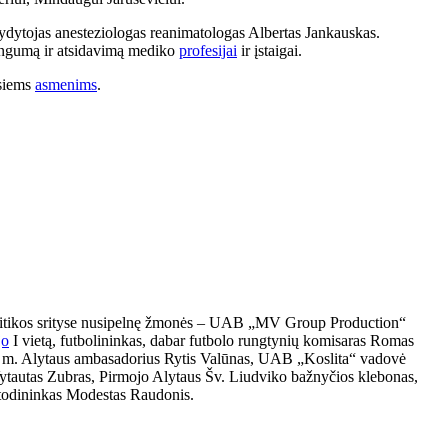
gydytojas anesteziologas reanimatologas Albertas Jankauskas.
ingumą ir atsidavimą mediko
profesijai
ir įstaigai.
usiems
asmenims
.
itikos srityse nusipelnę žmonės – UAB „MV Group Production“
jo
I vietą, futbolininkas, dabar futbolo rungtynių komisaras Romas
24 m. Alytaus ambasadorius Rytis Valūnas, UAB „Koslita“ vadovė
Vytautas Zubras, Pirmojo Alytaus Šv. Liudviko bažnyčios klebonas,
todininkas Modestas Raudonis.