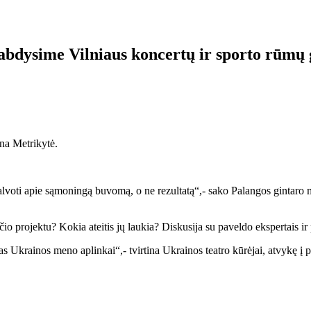
abdysime Vilniaus koncertų ir sporto rūmų 
ina Metrikytė.
 galvoti apie sąmoningą buvomą, o ne rezultatą“,- sako Palangos gintaro m
o projektu? Kokia ateitis jų laukia? Diskusija su paveldo ekspertais ir p
s Ukrainos meno aplinkai“,- tvirtina Ukrainos teatro kūrėjai, atvykę į