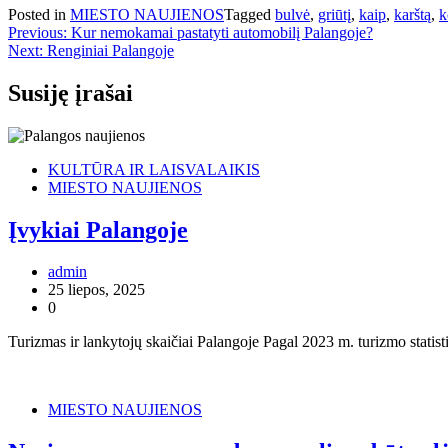
Posted in
MIESTO NAUJIENOS
Tagged
bulvė
,
griūtį
,
kaip
,
karštą
,
k
Navigacija
Previous:
Kur nemokamai pastatyti automobilį Palangoje?
Next:
Renginiai Palangoje
tarp
įrašų
Susiję įrašai
KULTŪRA IR LAISVALAIKIS
MIESTO NAUJIENOS
Įvykiai Palangoje
admin
25 liepos, 2025
0
Turizmas ir lankytojų skaičiai Palangoje Pagal 2023 m. turizmo statist
MIESTO NAUJIENOS