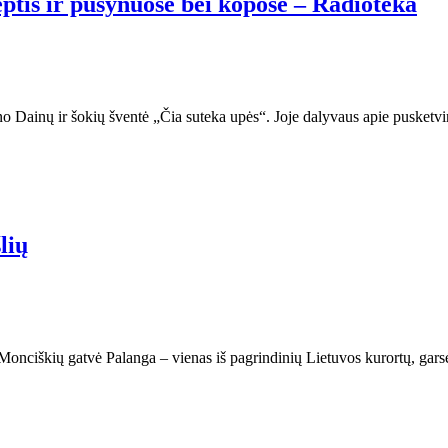
ptis ir pušynuose bei kopose – Radioteka
 Dainų ir šokių šventė „Čia suteka upės“. Joje dalyvaus apie pusketvir
lių
Monciškių gatvė Palanga – vienas iš pagrindinių Lietuvos kurortų, garsėj