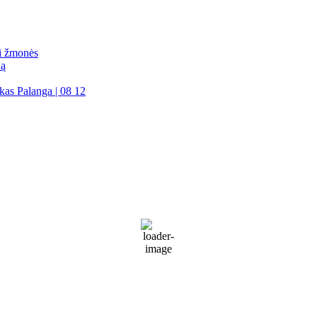
mi žmonės
dą
kas Palanga | 08 12
Palanga
Palanga
4:32 am,
Rgp 7, 2026
19
°C
Partly Cloudy
74 %
1014 mb
36 Km/h
Wind Gust:
53 Km/h
Clouds:
44%
Visibility:
10 km