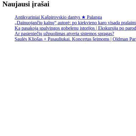
Naujausi įrašai
Antikvariniai Kašpirovskio dantys ★ Palanga
„Dainuojančių kalnų“ autorė: po kiekvieno karo visada pralai
Ką pasakoja spalvingos gobelenų istorijos | Ekskursija po paro
Ar pasieniečių užpuolimas atveria sistemos spragas?
Saulės Kliošas + Pasauliukai. Koncertas šeimoms | Oldman Par