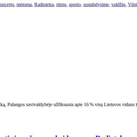
oncertų
,
mėtoma
,
Radioteka
,
rūmų
,
sporto
,
sustabdysime
,
valdžių
,
Viln
iką, Palangos savivaldybėje užfiksuota apie 16 % visų Lietuvos vidaus tu