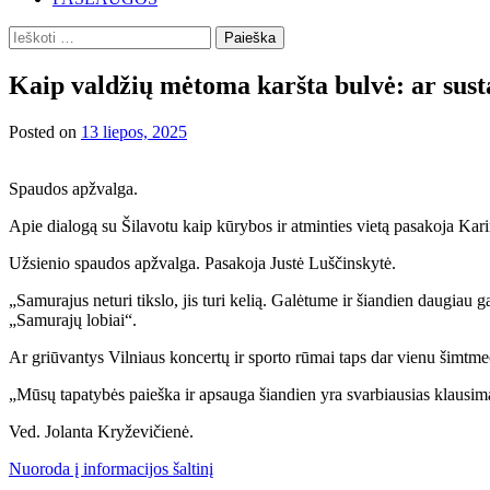
Ieškoti:
Kaip valdžių mėtoma karšta bulvė: ar sust
Posted on
13 liepos, 2025
Spaudos apžvalga.
Apie dialogą su Šilavotu kaip kūrybos ir atminties vietą pasakoja Kar
Užsienio spaudos apžvalga. Pasakoja Justė Luščinskytė.
„Samurajus neturi tikslo, jis turi kelią. Galėtume ir šiandien daugiau
„Samurajų lobiai“.
Ar griūvantys Vilniaus koncertų ir sporto rūmai taps dar vienu šimtmeči
„Mūsų tapatybės paieška ir apsauga šiandien yra svarbiausias klausima
Ved. Jolanta Kryževičienė.
Nuoroda į informacijos šaltinį