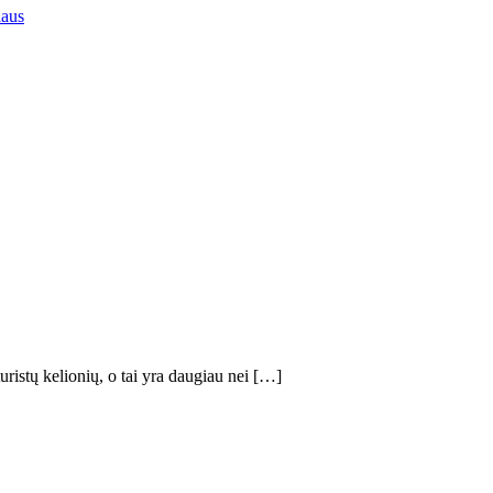
iaus
ristų kelionių, o tai yra daugiau nei […]