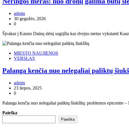
Neringos meras: nuo dronų galima būtų slė
admin
30 gegužės, 2026
0
Šįvakar į Kauno Dainų slėnį sugrįžta kas dvejus metus vykstanti Kauno
MIESTO NAUJIENOS
VERSLAS
Palanga kenčia nuo nelegaliai paliktų šiukš
admin
23 liepos, 2025
0
Palanga kenčia nuo nelegaliai paliktų šiukšlių: problemos epicentre – 
Paieška
Paieška