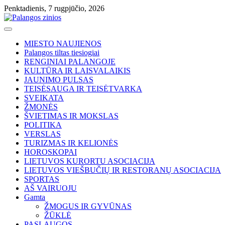
Skip
Penktadienis, 7 rugpjūčio, 2026
to
content
MIESTO NAUJIENOS
Palangos tiltas tiesiogiai
RENGINIAI PALANGOJE
KULTŪRA IR LAISVALAIKIS
JAUNIMO PULSAS
TEISĖSAUGA IR TEISĖTVARKA
SVEIKATA
ŽMONĖS
ŠVIETIMAS IR MOKSLAS
POLITIKA
VERSLAS
TURIZMAS IR KELIONĖS
HOROSKOPAI
LIETUVOS KURORTU ASOCIACIJA
LIETUVOS VIEŠBUČIŲ IR RESTORANŲ ASOCIACIJA
SPORTAS
AŠ VAIRUOJU
Gamta
ŽMOGUS IR GYVŪNAS
ŽŪKLĖ
PASLAUGOS