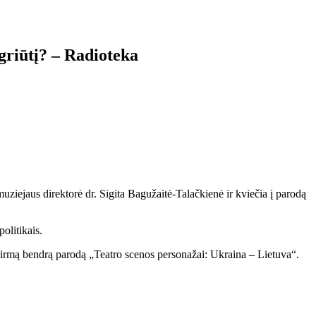
griūtį? – Radioteka
uziejaus direktorė dr. Sigita Bagužaitė-Talačkienė ir kviečia į parodą
olitikais.
 pirmą bendrą parodą „Teatro scenos personažai: Ukraina – Lietuva“.