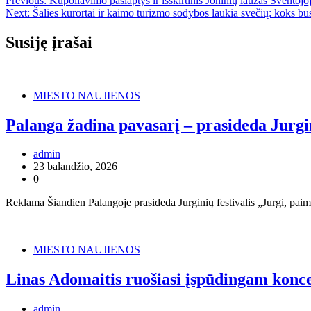
Navigacija
Previous:
Kupoliavimo paslaptys ir išskirtinis Joninių laužas Šventoj
Next:
Šalies kurortai ir kaimo turizmo sodybos laukia svečių: koks bu
tarp
įrašų
Susiję įrašai
MIESTO NAUJIENOS
Palanga žadina pavasarį – prasideda Jurgin
admin
23 balandžio, 2026
0
Reklama Šiandien Palangoje prasideda Jurginių festivalis „Jurgi, paimk 
MIESTO NAUJIENOS
Linas Adomaitis ruošiasi įspūdingam konce
admin