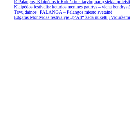
Iš Palangos, Klaipėdos ir Rokiškio r. tarybų narių siekia priteist
Klaipėdos festivalis: keturios meninės patirtys – viena bendrystės
Tėvų dainos | PALANGA – Palangos miesto svetainė
Edgaras Montvidas festivalyje „b‘Art“ žada nukelti į Viduržem