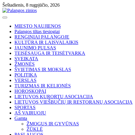
Skip
Šeštadienis, 8 rugpjūčio, 2026
to
content
MIESTO NAUJIENOS
Palangos tiltas tiesiogiai
RENGINIAI PALANGOJE
KULTŪRA IR LAISVALAIKIS
JAUNIMO PULSAS
TEISĖSAUGA IR TEISĖTVARKA
SVEIKATA
ŽMONĖS
ŠVIETIMAS IR MOKSLAS
POLITIKA
VERSLAS
TURIZMAS IR KELIONĖS
HOROSKOPAI
LIETUVOS KURORTU ASOCIACIJA
LIETUVOS VIEŠBUČIŲ IR RESTORANŲ ASOCIACIJA
SPORTAS
AŠ VAIRUOJU
Gamta
ŽMOGUS IR GYVŪNAS
ŽŪKLĖ
PASLAUGOS