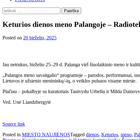
Ieškoti:
Keturios dienos meno Palangoje – Radiote
Posted on
20 birželio, 2025
Jau netrukus, birželio 25–29 d. Palanga virš šiuolaikinio meno ir kult
„Palangos meno savaitgalio“ programoje – parodos, performansai, susiti
Lietuvos ir užsienio menininkų/-ių, o veiklos pulsuos visame mieste.
Plačiau – pokalbyje su kuratoriais Tautvydu Urbeliu ir Milda Dainovs
Ved. Unė Liandzbergytė
Source link
Posted in
MIESTO NAUJIENOS
Tagged
dienos
,
Keturios
,
meno
,
Pa