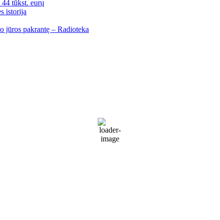
i 44 tūkst. eurų
 istorija
io jūros pakrantę – Radioteka
Palanga
Palanga
9:01 am,
Rgp 8, 2026
17
°C
Patchy rain nearby
72 %
1018 mb
29 Km/h
Wind Gust:
41 Km/h
Clouds:
72%
Visibility:
10 km
Sunrise:
5:53 am
Sunset:
9:28 pm
Weather from WeatherAPI