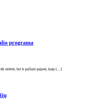
valio programa
ik stebėti, bet ir pačiam pajusti, kaip […]
žių