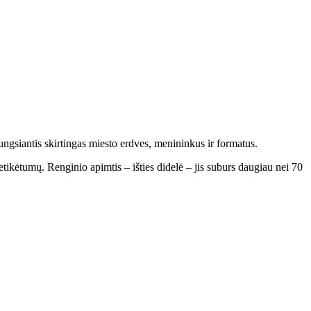
ungsiantis skirtingas miesto erdves, menininkus ir formatus.
tikėtumų. Renginio apimtis – išties didelė – jis suburs daugiau nei 70