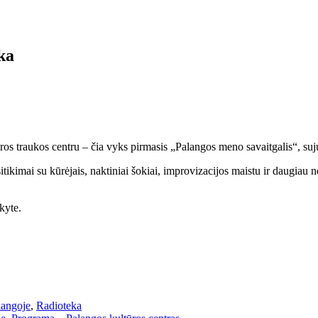
ka
ūros traukos centru – čia vyks pirmasis „Palangos meno savaitgalis“, suj
kimai su kūrėjais, naktiniai šokiai, improvizacijos maistu ir daugiau ne
kyte.
langoje
,
Radioteka