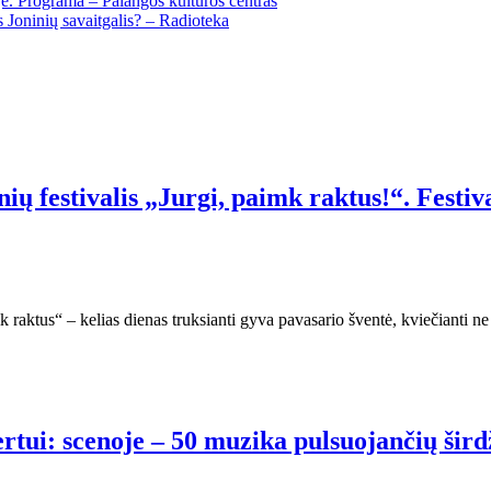
oje. Programa – Palangos kultūros centras
s Joninių savaitgalis? – Radioteka
ių festivalis „Jurgi, paimk raktus!“. Festi
raktus“ – kelias dienas truksianti gyva pavasario šventė, kviečianti ne t
rtui: scenoje – 50 muzika pulsuojančių šird