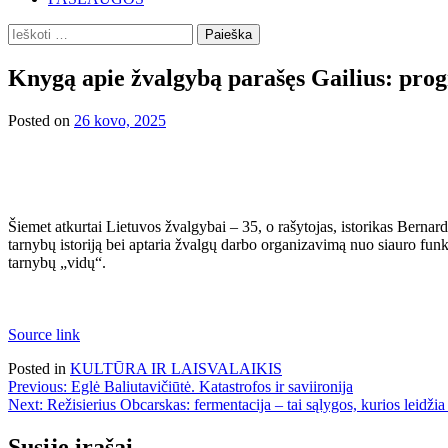
Ieškoti:
Knygą apie žvalgybą parašęs Gailius: progn
Posted on
26 kovo, 2025
Šiemet atkurtai Lietuvos žvalgybai – 35, o rašytojas, istorikas Bernard
tarnybų istoriją bei aptaria žvalgų dar­bo organizavimą nuo siauro fu
tarnybų „vidų“.
Source link
Posted in
KULTŪRA IR LAISVALAIKIS
Navigacija
Previous:
Eglė Baliutavičiūtė. Katastrofos ir saviironija
Next:
Režisierius Obcarskas: fermentacija – tai sąlygos, kurios leidžia 
tarp
įrašų
Susiję įrašai