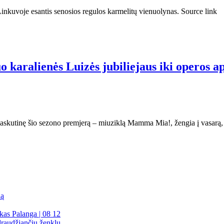
inkuvoje esantis senosios regulos karmelitų vienuolynas. Source link
karalienės Luizės jubiliejaus iki operos ap
paskutinę šio sezono premjerą – miuziklą Mamma Mia!, žengia į vasarą, 
dą
kas Palanga | 08 12
draudžiančių ženklų