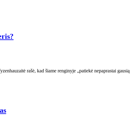
eris?
Tyzenhauzaitė rašė, kad šiame renginyje „patiekė nepaprastai gausią
as