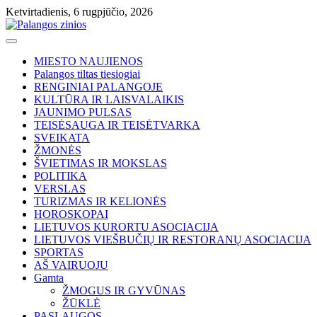
Skip
Ketvirtadienis, 6 rugpjūčio, 2026
to
content
MIESTO NAUJIENOS
Palangos tiltas tiesiogiai
RENGINIAI PALANGOJE
KULTŪRA IR LAISVALAIKIS
JAUNIMO PULSAS
TEISĖSAUGA IR TEISĖTVARKA
SVEIKATA
ŽMONĖS
ŠVIETIMAS IR MOKSLAS
POLITIKA
VERSLAS
TURIZMAS IR KELIONĖS
HOROSKOPAI
LIETUVOS KURORTU ASOCIACIJA
LIETUVOS VIEŠBUČIŲ IR RESTORANŲ ASOCIACIJA
SPORTAS
AŠ VAIRUOJU
Gamta
ŽMOGUS IR GYVŪNAS
ŽŪKLĖ
PASLAUGOS