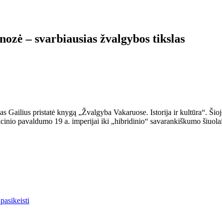
ozė – svarbiausias žvalgybos tikslas
as Gailius pristatė knygą „Žvalgyba Vakaruose. Istorija ir kultūra“. Šio
nk­cinio pavaldumo 19 a. imperijai iki „hibridinio“ savarankiškumo šiuol
pasikeisti