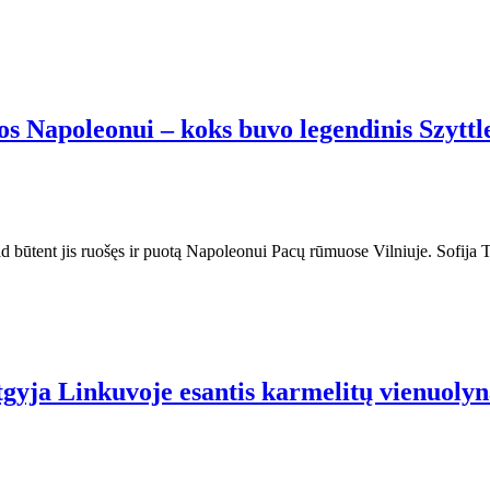
os Napoleonui – koks buvo legendinis Szyttl
ad būtent jis ruošęs ir puotą Napoleonui Pacų rūmuose Vilniuje. Sofija 
tgyja Linkuvoje esantis karmelitų vienuolyn