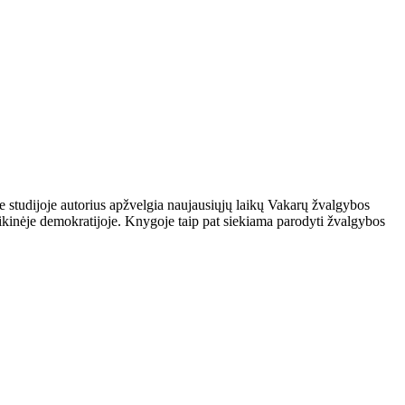
je studijoje autorius apžvelgia naujausiųjų laikų Va­karų žvalgybos
aikinėje demokratijoje. Knygoje taip pat siekiama parodyti žvalgybos