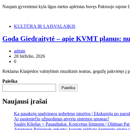
Naujam gyvenimui kyla ilgus metus apleistas buvęs Pakruojo rajone L
KULTŪRA IR LAISVALAIKIS
Goda Giedraitytė – apie KVMT planus: nuo 
admin
28 birželio, 2026
0
Reklama Klaipėdos valstybinis muzikinis teatras, gegužę pakvietęs į 
Paieška
Paieška
Naujausi įrašai
Ką pasakoja spalvingos gobelenų istorijos | Ekskursija po paro
Ar pasieniečių užpuolimas atveria sistemos spragas?
Saulės Kliošas + Pasauliukai. Koncertas šeimoms | Oldman Par
Atostogos Palangoje apkarto: kurorte pridygo kemperių eismą 