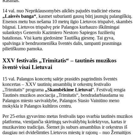
Rasimas.
14 val. nuo Nepriklausomybės aikštės pajudės tradicinė eisena
„Laisvės banga“
, kasmet suburianti gausų būrį jaunųjų palangiškių.
Eisenos metu bus nešama 10 metrų ilgio Lietuvos trispalvė, skambės
būgnai. Lietuvos trispalvę prie Palangos kurhauzo iškilmingai
sulankstys Generolo Kazimiero Nestoro Sapiegos fuzilierių
batalionas. Visi kartu giedosime Tautišką giesmę. Tai gyva,
spalvinga ir bendruomeniška šventės dalis, tampanti prasminga
pilietiškumo pamoka.
XXV festivalis „Trimitatis“ – tautinės muzikos
šventė visai Lietuvai
15 val. Palangos koncertų salėje prasidės pagrindinis šventės
koncertas – XXV tautinių ansamblių ir orkestrų festivalio
„Trimitatis“ programa
„Skambėkime Lietuvai
“. Festivalį rengia
Tautinės muzikos asociacija „Trimitatis“, bendradarbiaudama su
Palangos miesto savivaldybe, Palangos Stasio Vainiūno meno
mokykla ir Palangos kultūros centru.
Per 25-erius gyvavimo metus festivalis tapo svarbia tautinės muzikos
platforma, vienijančia skirtingų savivaldybių kolektyvus, kartas ir
muzikavimo tradicijas. Šiemet jis suburs ansamblius ir orkestrus iš
daugiau nei dvidešimties Lietuvos miestų ir rajonų – nuo Žemaitijos