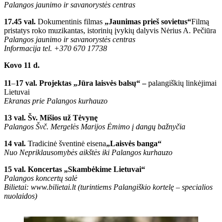
Palangos jaunimo ir savanorystės centras
17.45 val.
Dokumentinis filmas
„Jaunimas prieš sovietus“
Filmą
pristatys roko muzikantas, istorinių įvykių dalyvis Nėrius A. Pečiūra
Palangos jaunimo ir savanorystės centras
Informacija tel. +370 670 17738
Kovo 11 d.
11
–
17 val. Projektas „Jūra laisvės balsų“ –
palangiškių linkėjimai
Lietuvai
Ekranas prie Palangos kurhauzo
13 val. Šv. Mišios už Tėvynę
Palangos Švč. Mergelės Marijos Ėmimo į dangų bažnyčia
14 val.
Tradicinė šventinė eisena
„Laisvės banga“
Nuo Nepriklausomybės aikštės iki Palangos kurhauzo
15 val. Koncertas „Skambėkime Lietuvai“
Palangos koncertų salė
Bilietai:
www.bilietai.lt
(turintiems Palangiškio kortelę – specialios
nuolaidos)