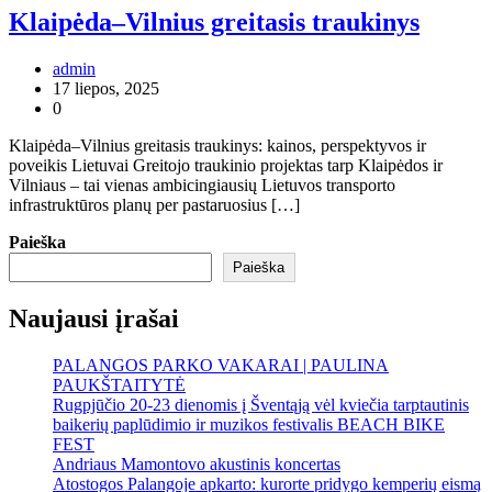
Klaipėda–Vilnius greitasis traukinys
admin
17 liepos, 2025
0
Klaipėda–Vilnius greitasis traukinys: kainos, perspektyvos ir
poveikis Lietuvai Greitojo traukinio projektas tarp Klaipėdos ir
Vilniaus – tai vienas ambicingiausių Lietuvos transporto
infrastruktūros planų per pastaruosius […]
Paieška
Paieška
Naujausi įrašai
PALANGOS PARKO VAKARAI | PAULINA
PAUKŠTAITYTĖ
Rugpjūčio 20-23 dienomis į Šventąją vėl kviečia tarptautinis
baikerių paplūdimio ir muzikos festivalis BEACH BIKE
FEST
Andriaus Mamontovo akustinis koncertas
Atostogos Palangoje apkarto: kurorte pridygo kemperių eismą