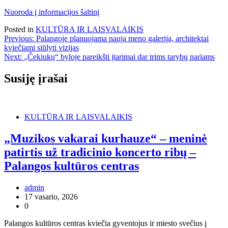
Nuoroda į informacijos šaltinį
Posted in
KULTŪRA IR LAISVALAIKIS
Navigacija
Previous:
Palangoje planuojama nauja meno galerija, architektai
kviečiami siūlyti vizijas
tarp
Next:
„Čekiukų“ byloje pareikšti įtarimai dar trims tarybų nariams
įrašų
Susiję įrašai
KULTŪRA IR LAISVALAIKIS
„Muzikos vakarai kurhauze“ – meninė
patirtis už tradicinio koncerto ribų –
Palangos kultūros centras
admin
17 vasario, 2026
0
Palangos kultūros centras kviečia gyventojus ir miesto svečius į