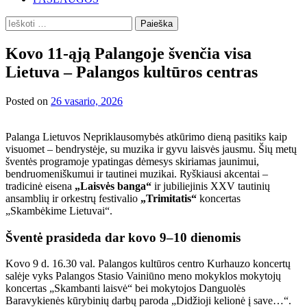
Ieškoti:
Kovo 11-ąją Palangoje švenčia visa
Lietuva – Palangos kultūros centras
Posted on
26 vasario, 2026
Palanga Lietuvos Nepriklausomybės atkūrimo dieną pasitiks kaip
visuomet – bendrystėje, su muzika ir gyvu laisvės jausmu. Šių metų
šventės programoje ypatingas dėmesys skiriamas jaunimui,
bendruomeniškumui ir tautinei muzikai. Ryškiausi akcentai –
tradicinė eisena
„Laisvės banga“
ir jubiliejinis XXV tautinių
ansamblių ir orkestrų festivalio
„Trimitatis“
koncertas
„Skambėkime Lietuvai“.
Šventė prasideda dar kovo 9–10 dienomis
Kovo 9 d. 16.30 val. Palangos kultūros centro Kurhauzo koncertų
salėje vyks Palangos Stasio Vainiūno meno mokyklos mokytojų
koncertas „Skambanti laisvė“ bei mokytojos Danguolės
Baravykienės kūrybinių darbų paroda „Didžioji kelionė į save…“.