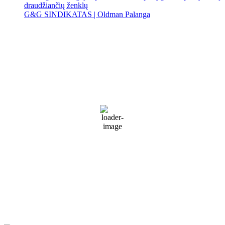
draudžiančių ženklų
G&G SINDIKATAS | Oldman Palanga
Palanga
Palanga
11:36 am,
Rgp 10, 2026
17
°C
Light rain
92 %
1011 mb
26 Km/h
Wind Gust:
36 Km/h
Clouds:
93%
Visibility:
9 km
Sunrise:
5:57 am
Sunset:
9:24 pm
Weather from WeatherAPI