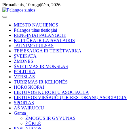
Skip
Pirmadienis, 10 rugpjūčio, 2026
to
content
MIESTO NAUJIENOS
Palangos tiltas tiesiogiai
RENGINIAI PALANGOJE
KULTŪRA IR LAISVALAIKIS
JAUNIMO PULSAS
TEISĖSAUGA IR TEISĖTVARKA
SVEIKATA
ŽMONĖS
ŠVIETIMAS IR MOKSLAS
POLITIKA
VERSLAS
TURIZMAS IR KELIONĖS
HOROSKOPAI
LIETUVOS KURORTU ASOCIACIJA
LIETUVOS VIEŠBUČIŲ IR RESTORANŲ ASOCIACIJA
SPORTAS
AŠ VAIRUOJU
Gamta
ŽMOGUS IR GYVŪNAS
ŽŪKLĖ
PASLAUGOS