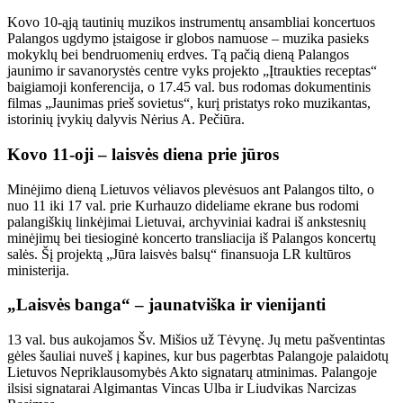
Kovo 10-ąją tautinių muzikos instrumentų ansambliai koncertuos
Palangos ugdymo įstaigose ir globos namuose – muzika pasieks
mokyklų bei bendruomenių erdves. Tą pačią dieną Palangos
jaunimo ir savanorystės centre vyks projekto „Įtraukties receptas“
baigiamoji konferencija, o 17.45 val. bus rodomas dokumentinis
filmas „Jaunimas prieš sovietus“, kurį pristatys roko muzikantas,
istorinių įvykių dalyvis Nėrius A. Pečiūra.
Kovo 11-oji – laisvės diena prie jūros
Minėjimo dieną Lietuvos vėliavos plevėsuos ant Palangos tilto, o
nuo 11 iki 17 val. prie Kurhauzo dideliame ekrane bus rodomi
palangiškių linkėjimai Lietuvai, archyviniai kadrai iš ankstesnių
minėjimų bei tiesioginė koncerto transliacija iš Palangos koncertų
salės. Šį projektą „Jūra laisvės balsų“ finansuoja LR kultūros
ministerija.
„Laisvės banga“ – jaunatviška ir vienijanti
13 val. bus aukojamos Šv. Mišios už Tėvynę. Jų metu pašventintas
gėles šauliai nuveš į kapines, kur bus pagerbtas Palangoje palaidotų
Lietuvos Nepriklausomybės Akto signatarų atminimas. Palangoje
ilsisi signatarai Algimantas Vincas Ulba ir Liudvikas Narcizas