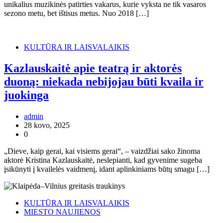
unikalius muzikinės patirties vakarus, kurie vyksta ne tik vasaros
sezono metu, bet ištisus metus. Nuo 2018 […]
KULTŪRA IR LAISVALAIKIS
Kazlauskaitė apie teatrą ir aktorės
duoną: niekada nebijojau būti kvaila ir
juokinga
admin
28 kovo, 2025
0
„Dieve, kaip gerai, kai visiems gerai“, – vaizdžiai sako žinoma
aktorė Kristina Kazlauskaitė, neslepianti, kad gyvenime sugeba
įsikūnyti į kvailelės vaidmenį, idant aplinkiniams būtų smagu […]
KULTŪRA IR LAISVALAIKIS
MIESTO NAUJIENOS