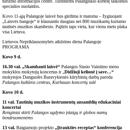
turizmo informacijos centre. Turintiems Palangiškio kortelę taikomos
specialios nuolaidos.
Kovo 11-ąją Palangoje laisvė bus girdima ir matoma – žygiuojant
„Laisvės bangoje“ ir klausantis daugiau nei 800 muzikantų kuriamo
tautinės muzikos skambesio. Pajūris taps vieta, kur vienu metu plaka
visa Lietuva.
Lietuvos Nepriklausomybės atkūrimo diena Palangoje
PROGRAMA
Kovo 9 d.
16.30 val.
„Skambanti laisvė“
Palangos Stasio Vainiūno meno
mokyklos mokytojų koncertas ir „
Didžioji kelionė į save…“
mokytojos Danguolės Baravykienės kūrybinių darbų paroda
Palangos kultūros centras, Kurhauzo koncertų salė
Kovo 10 d.
11 val.
Tautinių muzikos instrumentų ansamblių edukaciniai
koncertai
Renginiai skirti Palangos ugdymo įstaigų ir globos namų
bendruomenėms
13 val.
Baigiamojo projekto
„Įtraukties receptas“ konferencija