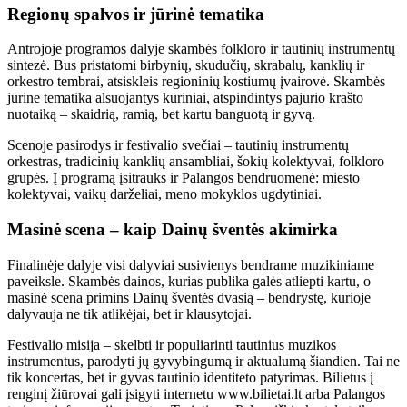
Regionų spalvos ir jūrinė tematika
Antrojoje programos dalyje skambės folkloro ir tautinių instrumentų
sintezė. Bus pristatomi birbynių, skudučių, skrabalų, kanklių ir
orkestro tembrai, atsiskleis regioninių kostiumų įvairovė. Skambės
jūrine tematika alsuojantys kūriniai, atspindintys pajūrio krašto
nuotaiką – skaidrią, ramią, bet kartu banguotą ir gyvą.
Scenoje pasirodys ir festivalio svečiai – tautinių instrumentų
orkestras, tradicinių kanklių ansambliai, šokių kolektyvai, folkloro
grupės. Į programą įsitrauks ir Palangos bendruomenė: miesto
kolektyvai, vaikų darželiai, meno mokyklos ugdytiniai.
Masinė scena – kaip Dainų šventės akimirka
Finalinėje dalyje visi dalyviai susivienys bendrame muzikiniame
paveiksle. Skambės dainos, kurias publika galės atliepti kartu, o
masinė scena primins Dainų šventės dvasią – bendrystę, kurioje
dalyvauja ne tik atlikėjai, bet ir klausytojai.
Festivalio misija – skelbti ir populiarinti tautinius muzikos
instrumentus, parodyti jų gyvybingumą ir aktualumą šiandien. Tai ne
tik koncertas, bet ir gyvas tautinio identiteto patyrimas. Bilietus į
renginį žiūrovai gali įsigyti internetu www.bilietai.lt arba Palangos