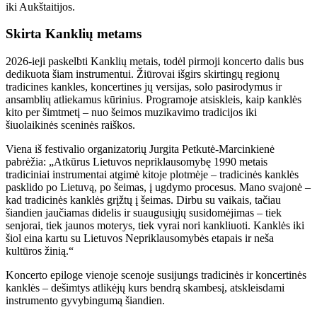
iki Aukštaitijos.
Skirta Kanklių metams
2026-ieji paskelbti Kanklių metais, todėl pirmoji koncerto dalis bus
dedikuota šiam instrumentui. Žiūrovai išgirs skirtingų regionų
tradicines kankles, koncertines jų versijas, solo pasirodymus ir
ansamblių atliekamus kūrinius. Programoje atsiskleis, kaip kanklės
kito per šimtmetį – nuo šeimos muzikavimo tradicijos iki
šiuolaikinės sceninės raiškos.
Viena iš festivalio organizatorių Jurgita Petkutė-Marcinkienė
pabrėžia: „Atkūrus Lietuvos nepriklausomybę 1990 metais
tradiciniai instrumentai atgimė kitoje plotmėje – tradicinės kanklės
pasklido po Lietuvą, po šeimas, į ugdymo procesus. Mano svajonė –
kad tradicinės kanklės grįžtų į šeimas. Dirbu su vaikais, tačiau
šiandien jaučiamas didelis ir suaugusiųjų susidomėjimas – tiek
senjorai, tiek jaunos moterys, tiek vyrai nori kankliuoti. Kanklės iki
šiol eina kartu su Lietuvos Nepriklausomybės etapais ir neša
kultūros žinią.“
Koncerto epiloge vienoje scenoje susijungs tradicinės ir koncertinės
kanklės – dešimtys atlikėjų kurs bendrą skambesį, atskleisdami
instrumento gyvybingumą šiandien.