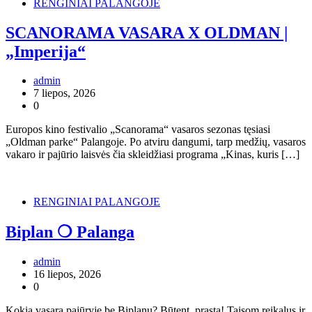
RENGINIAI PALANGOJE
SCANORAMA VASARA X OLDMAN |
„Imperija“
admin
7 liepos, 2026
0
Europos kino festivalio „Scanorama“ vasaros sezonas tęsiasi
„Oldman parke“ Palangoje. Po atviru dangumi, tarp medžių, vasaros
vakaro ir pajūrio laisvės čia skleidžiasi programa „Kinas, kuris […]
RENGINIAI PALANGOJE
Biplan ❍ Palanga
admin
16 liepos, 2026
0
Kokia vasara pajūryje be Biplanų? Būtent, prasta! Taisom reikalus ir