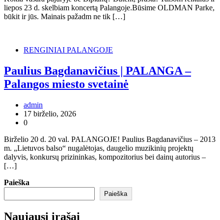
liepos 23 d. skelbiam koncertą Palangoje.Būsime OLDMAN Parke,
būkit ir jūs. Mainais pažadm ne tik […]
RENGINIAI PALANGOJE
Paulius Bagdanavičius | PALANGA –
Palangos miesto svetainė
admin
17 birželio, 2026
0
Birželio 20 d. 20 val. PALANGOJE! Paulius Bagdanavičius – 2013
m. „Lietuvos balso“ nugalėtojas, daugelio muzikinių projektų
dalyvis, konkursų prizininkas, kompozitorius bei dainų autorius –
[…]
Paieška
Paieška
Naujausi įrašai