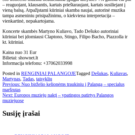
– reaguojant, klausantis, kartais prieštaraujant, kartais susiliejant į
vieną balsą. Atpažįstami kūriniai skamba naujai, autorinė muzika
tampa asmeniniu prisipažinimu, o kiekviena interpretacija –
vienkartinė, nepakartojama.
Koncerte skambės Martyno Kuliavo, Tado Dešuko autoriniai
kūriniai bei įdomiausi Claptono, Stingo, Filipo Bacho, Piazzolla ir
kt. kūriniai.
Kaina nuo 31 Eur
Bilietai: shownet.lt
Informacija telefonu: +37062033998
Posted in
RENGINIAI PALANGOJE
Tagged
Dešukas
,
Kuliavas
,
Martynas
,
Tadas
,
taisyklių
Navigacija
Previous:
Nuo birželio kelionėms traukiniu į Palangą – specialus
maršrutas
tarp
Next:
Europos muziejų naktį – ypatingos patirtys Palangos
įrašų
muziejuose
Susiję įrašai