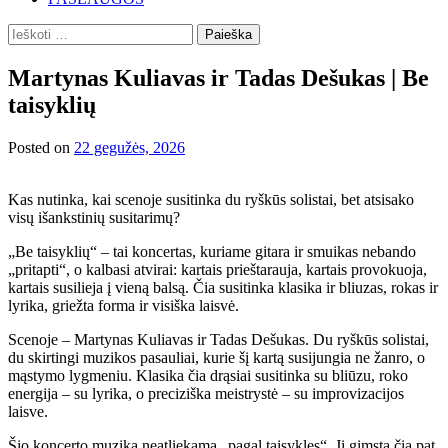
Ieškoti:
Martynas Kuliavas ir Tadas Dešukas | Be
taisyklių
Posted on
22 gegužės, 2026
Kas nutinka, kai scenoje susitinka du ryškūs solistai, bet atsisako
visų išankstinių susitarimų?
„Be taisyklių“ – tai koncertas, kuriame gitara ir smuikas nebando
„pritapti“, o kalbasi atvirai: kartais prieštarauja, kartais provokuoja,
kartais susilieja į vieną balsą. Čia susitinka klasika ir bliuzas, rokas ir
lyrika, griežta forma ir visiška laisvė.
Scenoje – Martynas Kuliavas ir Tadas Dešukas. Du ryškūs solistai,
du skirtingi muzikos pasauliai, kurie šį kartą susijungia ne žanro, o
mąstymo lygmeniu. Klasika čia drąsiai susitinka su bliūzu, roko
energija – su lyrika, o preciziška meistrystė – su improvizacijos
laisve.
Šio koncerto muzika neatliekama „pagal taisykles“. Ji gimsta čia pat