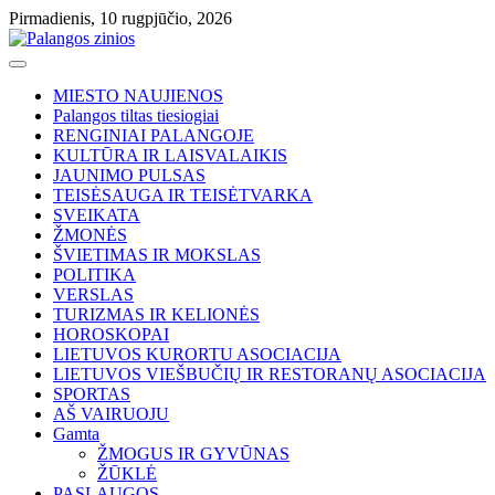
Skip
Pirmadienis, 10 rugpjūčio, 2026
to
content
MIESTO NAUJIENOS
Palangos tiltas tiesiogiai
RENGINIAI PALANGOJE
KULTŪRA IR LAISVALAIKIS
JAUNIMO PULSAS
TEISĖSAUGA IR TEISĖTVARKA
SVEIKATA
ŽMONĖS
ŠVIETIMAS IR MOKSLAS
POLITIKA
VERSLAS
TURIZMAS IR KELIONĖS
HOROSKOPAI
LIETUVOS KURORTU ASOCIACIJA
LIETUVOS VIEŠBUČIŲ IR RESTORANŲ ASOCIACIJA
SPORTAS
AŠ VAIRUOJU
Gamta
ŽMOGUS IR GYVŪNAS
ŽŪKLĖ
PASLAUGOS