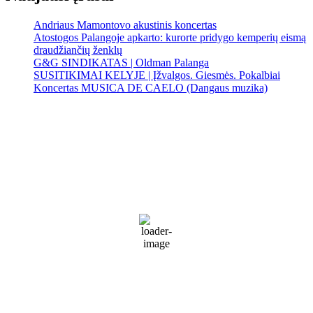
Andriaus Mamontovo akustinis koncertas
Atostogos Palangoje apkarto: kurorte pridygo kemperių eismą
draudžiančių ženklų
G&G SINDIKATAS | Oldman Palanga
SUSITIKIMAI KELYJE | Įžvalgos. Giesmės. Pokalbiai
Koncertas MUSICA DE CAELO (Dangaus muzika)
Palanga
Palanga
7:10 am,
Rgp 10, 2026
16
°C
Sunny
76 %
1013 mb
29 Km/h
Wind Gust:
51 Km/h
Clouds:
3%
Visibility:
10 km