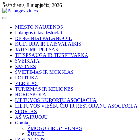
Skip
Šeštadienis, 8 rugpjūčio, 2026
to
content
MIESTO NAUJIENOS
Palangos tiltas tiesiogiai
RENGINIAI PALANGOJE
KULTŪRA IR LAISVALAIKIS
JAUNIMO PULSAS
TEISĖSAUGA IR TEISĖTVARKA
SVEIKATA
ŽMONĖS
ŠVIETIMAS IR MOKSLAS
POLITIKA
VERSLAS
TURIZMAS IR KELIONĖS
HOROSKOPAI
LIETUVOS KURORTU ASOCIACIJA
LIETUVOS VIEŠBUČIŲ IR RESTORANŲ ASOCIACIJA
SPORTAS
AŠ VAIRUOJU
Gamta
ŽMOGUS IR GYVŪNAS
ŽŪKLĖ
PASLAUGOS