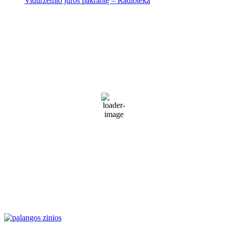
Viduržemio jūros pakrantę – Radioteka
Palanga
Palanga
5:08 am,
Rgp 8, 2026
17
°C
Patchy rain nearby
70 %
1017 mb
30 Km/h
Wind Gust:
45 Km/h
Clouds:
89%
Visibility:
10 km
Sunrise:
5:53 am
Sunset:
9:28 pm
Weather from WeatherAPI