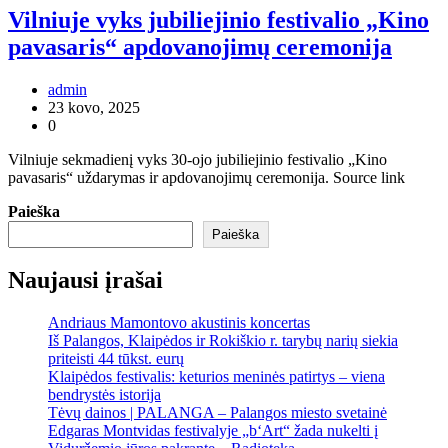
Vilniuje vyks jubiliejinio festivalio „Kino
pavasaris“ apdovanojimų ceremonija
admin
23 kovo, 2025
0
Vilniuje sekmadienį vyks 30-ojo jubiliejinio festivalio „Kino
pavasaris“ uždarymas ir apdovanojimų ceremonija. Source link
Paieška
Paieška
Naujausi įrašai
Andriaus Mamontovo akustinis koncertas
Iš Palangos, Klaipėdos ir Rokiškio r. tarybų narių siekia
priteisti 44 tūkst. eurų
Klaipėdos festivalis: keturios meninės patirtys – viena
bendrystės istorija
Tėvų dainos | PALANGA – Palangos miesto svetainė
Edgaras Montvidas festivalyje „b‘Art“ žada nukelti į