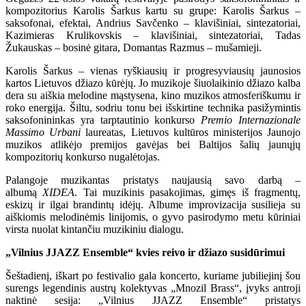
kompozitorius Karolis Šarkus kartu su grupe: Karolis Šarkus –
saksofonai, efektai, Andrius Savčenko – klavišiniai, sintezatoriai,
Kazimieras Krulikovskis – klavišiniai, sintezatoriai, Tadas
Žukauskas – bosinė gitara, Domantas Razmus – mušamieji.
Karolis Šarkus – vienas ryškiausių ir progresyviausių jaunosios
kartos Lietuvos džiazo kūrėjų. Jo muzikoje šiuolaikinio džiazo kalba
dera su aiškia melodine mąstysena, kino muzikos atmosferiškumu ir
roko energija. Šiltu, sodriu tonu bei išskirtine technika pasižymintis
saksofonininkas yra tarptautinio konkurso
Premio Internazionale
Massimo Urbani
laureatas, Lietuvos kultūros ministerijos Jaunojo
muzikos atlikėjo premijos gavėjas bei Baltijos šalių jaunųjų
kompozitorių konkurso nugalėtojas.
Palangoje muzikantas pristatys naujausią savo darbą –
albumą
XIDEA
. Tai muzikinis pasakojimas, gimęs iš fragmentų,
eskizų ir ilgai brandintų idėjų. Albume improvizacija susilieja su
aiškiomis melodinėmis linijomis, o gyvo pasirodymo metu kūriniai
virsta nuolat kintančiu muzikiniu dialogu.
„
Vilnius JJAZZ Ensemble
“
kvies reivo ir džiazo susidūrimui
Šeštadienį, iškart po festivalio gala koncerto, kuriame jubiliejinį šou
surengs legendinis austrų kolektyvas „Mnozil Brass“, įvyks antroji
naktinė sesija: „Vilnius JJAZZ Ensemble“ pristatys