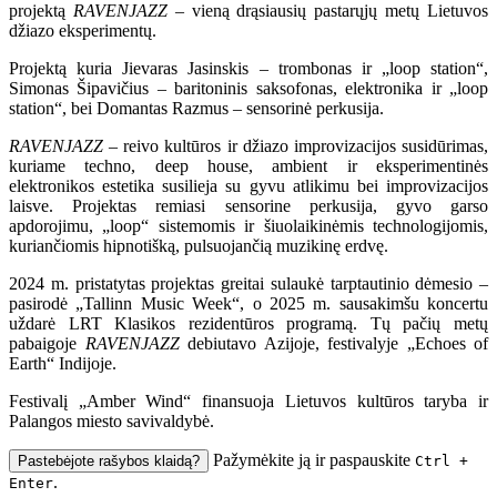
projektą
RAVENJAZZ
– vieną drąsiausių pastarųjų metų Lietuvos
džiazo eksperimentų.
Projektą kuria Jievaras Jasinskis – trombonas ir „loop station“,
Simonas Šipavičius – baritoninis saksofonas, elektronika ir „loop
station“, bei Domantas Razmus – sensorinė perkusija.
RAVENJAZZ
– reivo kultūros ir džiazo improvizacijos susidūrimas,
kuriame techno, deep house, ambient ir eksperimentinės
elektronikos estetika susilieja su gyvu atlikimu bei improvizacijos
laisve. Projektas remiasi sensorine perkusija, gyvo garso
apdorojimu, „loop“ sistemomis ir šiuolaikinėmis technologijomis,
kuriančiomis hipnotišką, pulsuojančią muzikinę erdvę.
2024 m. pristatytas projektas greitai sulaukė tarptautinio dėmesio –
pasirodė „Tallinn Music Week“, o 2025 m. sausakimšu koncertu
uždarė LRT Klasikos rezidentūros programą. Tų pačių metų
pabaigoje
RAVENJAZZ
debiutavo Azijoje, festivalyje „Echoes of
Earth“ Indijoje.
Festivalį „Amber Wind“ finansuoja Lietuvos kultūros taryba ir
Palangos miesto savivaldybė.
Pažymėkite ją ir paspauskite
Pastebėjote rašybos klaidą?
Ctrl +
.
Enter