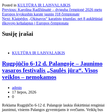
Posted in
KULTŪRA IR LAISVALAIKIS
Navigacija
Previous:
Karolina Radžiūnaitė – dviguba čempionė 2026 metų
Europos kyokushin karate jaunių J18 čempionate
tarp
Next:
Klaipėdos „Okinavos“ karatistų triumfas: net 8 auklėtiniai
įrašų
iškovojo kelialapius į Europos čempionatą
Susiję įrašai
KULTŪRA IR LAISVALAIKIS
Rugpjūčio 6-12 d. Palangoje – Jaunimo
vasaros festivalis „Saulės jūra“. Visos
veiklos – nemokamos
admin
17 liepos, 2026
0
Reklama Rugpjūčio 6-12 d. Palangoje laukia išskirtiniai renginiai
jaunimui, visiems Palangos gyventojams ir svečiams. Veiklų bus