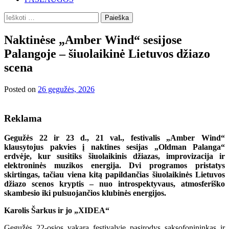
Ieškoti:
Naktinėse „Amber Wind“ sesijose
Palangoje – šiuolaikinė Lietuvos džiazo
scena
Posted on
26 gegužės, 2026
Reklama
Gegužės 22 ir 23 d., 21 val., festivalis „Amber Wind“
klausytojus pakvies į naktines sesijas „Oldman Palanga“
erdvėje, kur susitiks šiuolaikinis džiazas, improvizacija ir
elektroninės muzikos energija. Dvi programos pristatys
skirtingas, tačiau viena kitą papildančias šiuolaikinės Lietuvos
džiazo scenos kryptis – nuo introspektyvaus, atmosferiško
skambesio iki pulsuojančios klubinės energijos.
Karolis
Šarkus ir jo „XIDEA
“
Gegužės 22-osios vakarą festivalyje pasirodys saksofonininkas ir