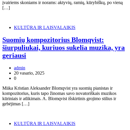
įvairiems skoniams ir norams: aktyvių, ramių, kūrybiškų, po vieną
[…]
KULTŪRA IR LAISVALAIKIS
Suomių kompozitorius Blomqvist:
šiurpuliukai, kuriuos sukelia muzika, yra
geriausi
admin
20 vasario, 2025
0
Miika Kristian Aleksander Blomqvist yra suomių pianistas ir
kompozitorius, kuris tapo žinomas savo novatoriškais muzikos
kūriniais ir atlikimais. A. Blomqvist išskirtinis grojimo stilius ir
gebėjimas […]
KULTŪRA IR LAISVALAIKIS