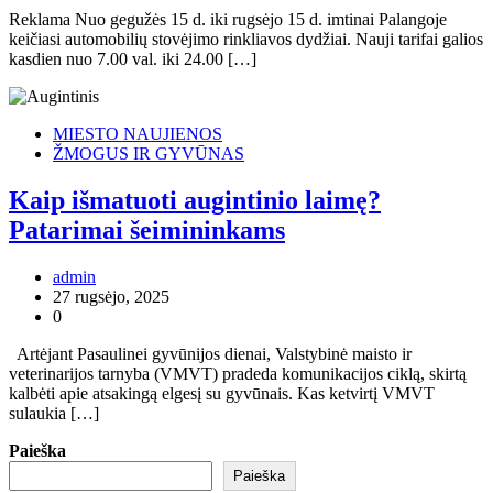
Reklama Nuo gegužės 15 d. iki rugsėjo 15 d. imtinai Palangoje
keičiasi automobilių stovėjimo rinkliavos dydžiai. Nauji tarifai galios
kasdien nuo 7.00 val. iki 24.00 […]
MIESTO NAUJIENOS
ŽMOGUS IR GYVŪNAS
Kaip išmatuoti augintinio laimę?
Patarimai šeimininkams
admin
27 rugsėjo, 2025
0
Artėjant Pasaulinei gyvūnijos dienai, Valstybinė maisto ir
veterinarijos tarnyba (VMVT) pradeda komunikacijos ciklą, skirtą
kalbėti apie atsakingą elgesį su gyvūnais. Kas ketvirtį VMVT
sulaukia […]
Paieška
Paieška