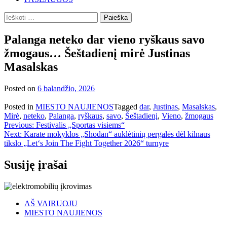
Ieškoti:
Palanga neteko dar vieno ryškaus savo
žmogaus… Šeštadienį mirė Justinas
Masalskas
Posted on
6 balandžio, 2026
Posted in
MIESTO NAUJIENOS
Tagged
dar
,
Justinas
,
Masalskas
,
Mirė
,
neteko
,
Palangą
,
ryškaus
,
savo
,
Šeštadienį
,
Vieno
,
žmogaus
Navigacija
Previous:
Festivalis „Sportas visiems“
Next:
Karate mokyklos „Shodan“ auklėtinių pergalės dėl kilnaus
tarp
tikslo „Let‘s Join The Fight Together 2026“ turnyre
įrašų
Susiję įrašai
AŠ VAIRUOJU
MIESTO NAUJIENOS