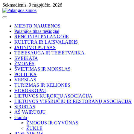
Skip
Sekmadienis, 9 rugpjūčio, 2026
to
content
MIESTO NAUJIENOS
Palangos tiltas tiesiogiai
RENGINIAI PALANGOJE
KULTŪRA IR LAISVALAIKIS
JAUNIMO PULSAS
TEISĖSAUGA IR TEISĖTVARKA
SVEIKATA
ŽMONĖS
ŠVIETIMAS IR MOKSLAS
POLITIKA
VERSLAS
TURIZMAS IR KELIONĖS
HOROSKOPAI
LIETUVOS KURORTU ASOCIACIJA
LIETUVOS VIEŠBUČIŲ IR RESTORANŲ ASOCIACIJA
SPORTAS
AŠ VAIRUOJU
Gamta
ŽMOGUS IR GYVŪNAS
ŽŪKLĖ
PASLAUGOS