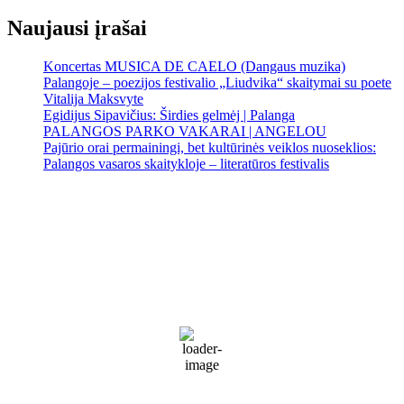
Naujausi įrašai
Koncertas MUSICA DE CAELO (Dangaus muzika)
Palangoje – poezijos festivalio „Liudvika“ skaitymai su poete
Vitalija Maksvyte
Egidijus Sipavičius: Širdies gelmėj | Palanga
PALANGOS PARKO VAKARAI | ANGELOU
Pajūrio orai permainingi, bet kultūrinės veiklos nuoseklios:
Palangos vasaros skaitykloje – literatūros festivalis
Palanga
Palanga
7:05 am,
Rgp 9, 2026
17
°C
Sunny
79 %
1022 mb
18 Km/h