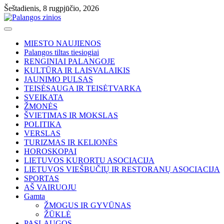
Skip
Šeštadienis, 8 rugpjūčio, 2026
to
content
MIESTO NAUJIENOS
Palangos tiltas tiesiogiai
RENGINIAI PALANGOJE
KULTŪRA IR LAISVALAIKIS
JAUNIMO PULSAS
TEISĖSAUGA IR TEISĖTVARKA
SVEIKATA
ŽMONĖS
ŠVIETIMAS IR MOKSLAS
POLITIKA
VERSLAS
TURIZMAS IR KELIONĖS
HOROSKOPAI
LIETUVOS KURORTU ASOCIACIJA
LIETUVOS VIEŠBUČIŲ IR RESTORANŲ ASOCIACIJA
SPORTAS
AŠ VAIRUOJU
Gamta
ŽMOGUS IR GYVŪNAS
ŽŪKLĖ
PASLAUGOS