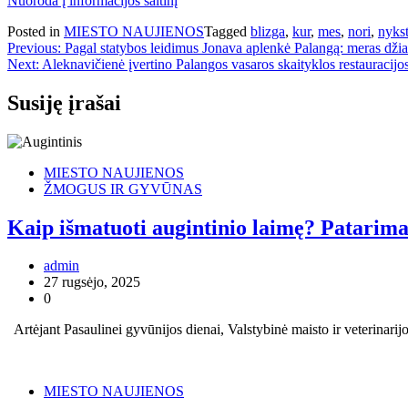
Nuoroda į informacijos šaltinį
Posted in
MIESTO NAUJIENOS
Tagged
blizga
,
kur
,
mes
,
nori
,
nyks
Navigacija
Previous:
Pagal statybos leidimus Jonava aplenkė Palangą: meras dži
Next:
Aleknavičienė įvertino Palangos vasaros skaityklos restauracijos
tarp
įrašų
Susiję įrašai
MIESTO NAUJIENOS
ŽMOGUS IR GYVŪNAS
Kaip išmatuoti augintinio laimę? Patarim
admin
27 rugsėjo, 2025
0
Artėjant Pasaulinei gyvūnijos dienai, Valstybinė maisto ir veterinar
MIESTO NAUJIENOS