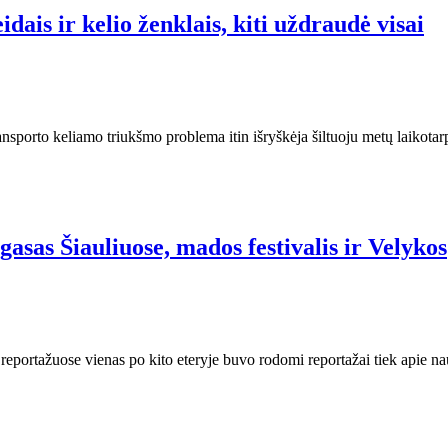
dais ir kelio ženklais, kiti uždraudė visai
Transporto keliamo triukšmo problema itin išryškėja šiltuoju metų laikot
asas Šiauliuose, mados festivalis ir Velykos
portažuose vienas po kito eteryje buvo rodomi reportažai tiek apie nauj