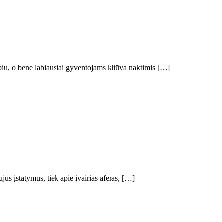
arpiu, o bene labiausiai gyventojams kliūva naktimis […]
us įstatymus, tiek apie įvairias aferas, […]