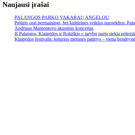
Naujausi įrašai
PALANGOS PARKO VAKARAI | ANGELOU
Pajūrio orai permainingi, bet kultūrinės veiklos nuoseklios: Palan
Andriaus Mamontovo akustinis koncertas
Iš Palangos, Klaipėdos ir Rokiškio r. tarybų narių siekia priteist
Klaipėdos festivalis: keturios meninės patirtys – viena bendrystės