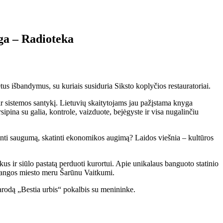
zga – Radioteka
s išbandymus, su kuriais susiduria Siksto koplyčios restauratoriai.
 ir sistemos santykį. Lietuvių skaitytojams jau pažįstama knyga
sipina su galia, kontrole, vaizduote, bejėgyste ir visa nugalinčiu
iprinti saugumą, skatinti ekonomikos augimą? Laidos viešnia – kultūros
s ir siūlo pastatą perduoti kurortui. Apie unikalaus banguoto statinio
alangos miesto meru Šarūnu Vaitkumi.
parodą „Bestia urbis“ pokalbis su menininke.