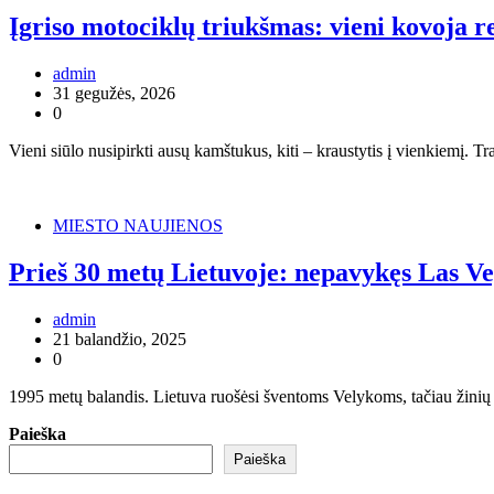
Įgriso motociklų triukšmas: vieni kovoja rei
admin
31 gegužės, 2026
0
Vieni siūlo nusipirkti ausų kamštukus, kiti – kraustytis į vienkiemį. 
MIESTO NAUJIENOS
Prieš 30 metų Lietuvoje: nepavykęs Las Veg
admin
21 balandžio, 2025
0
1995 metų balandis. Lietuva ruošėsi šventoms Velykoms, tačiau žinių re
Paieška
Paieška