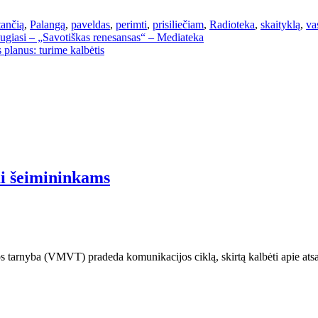
tančią
,
Palangą
,
paveldas
,
perimti
,
prisiliečiam
,
Radioteka
,
skaityklą
,
va
augiasi – „Savotiškas renesansas“ – Mediateka
 planus: turime kalbėtis
ai šeimininkams
ijos tarnyba (VMVT) pradeda komunikacijos ciklą, skirtą kalbėti apie a