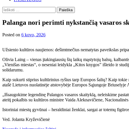
Ieškoti:
Palanga nori perimti nykstančią vasaros sk
Posted on
6 kovo, 2026
Užsienio kultūros naujienos: dešimtmečius nematytas paveikslas pripa
Olivia Laing – vienas įtakingiausių šių laikų mąstytojų balsų, kalbanti
„Vienišas miestas“, o neseniai leidykla „Kitos knygos” išleido ir studij
solidarumu.
Kaip sukurti stiprius kultūrinius ryšius tarp Europos šalių? Kaip tokie
atašė Lietuvos nuolatinėje atstovybėje Europos Sąjungoje Briuselyje
„Išsaugokime legendinę Palangos vasaros skaityklą, neleiskime pastatu
ateitį pokalbis su kultūros ministre Vaida Aleknavičiene, Nacionalin
Istoriniai miestų gyvūnai – heraldiniai ženklai, sargai ar totemų figū
Ved. Jolanta Kryževičienė