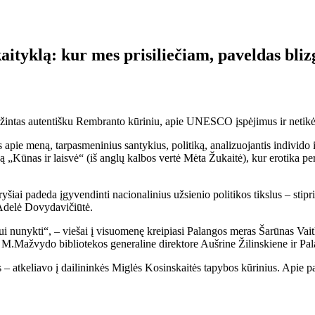
aityklą: kur mes prisiliečiam, paveldas bli
žintas autentišku Rembranto kūriniu, apie UNESCO įspėjimus ir netikėtu
s apie meną, tarpasmeninius santykius, politiką, analizuojantis individo
ą „Kūnas ir laisvė“ (iš anglų kalbos vertė Mėta Žukaitė), kur erotika per
 ryšiai padeda įgyvendinti nacionalinius užsienio politikos tikslus – st
 Adelė Dovydavičiūtė.
i nunykti“, – viešai į visuomenę kreipiasi Palangos meras Šarūnas Vaitku
ės M.Mažvydo bibliotekos generaline direktore Aušrine Žilinskiene ir P
ros – atkeliavo į dailininkės Miglės Kosinskaitės tapybos kūrinius. Apie 