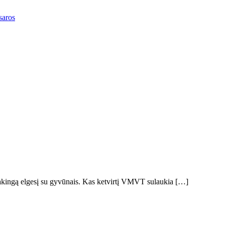
saros
tsakingą elgesį su gyvūnais. Kas ketvirtį VMVT sulaukia […]