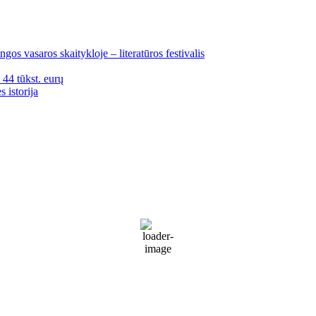
gos vasaros skaitykloje – literatūros festivalis
i 44 tūkst. eurų
 istorija
Palanga
Palanga
1:25 pm,
Rgp 8, 2026
18
°C
Patchy rain nearby
66 %
1019 mb
31 Km/h
Wind Gust:
38 Km/h
Clouds:
87%
Visibility:
10 km