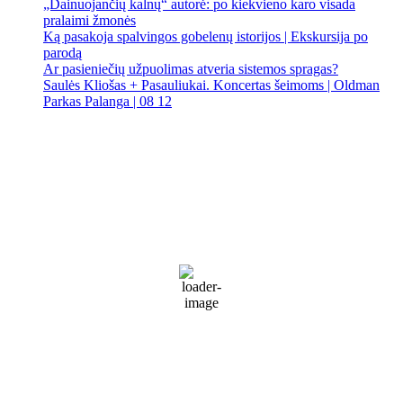
„Dainuojančių kalnų“ autorė: po kiekvieno karo visada
pralaimi žmonės
Ką pasakoja spalvingos gobelenų istorijos | Ekskursija po
parodą
Ar pasieniečių užpuolimas atveria sistemos spragas?
Saulės Kliošas + Pasauliukai. Koncertas šeimoms | Oldman
Parkas Palanga | 08 12
Palanga
Palanga
10:11 am,
Rgp 7, 2026
18
°C
Patchy rain nearby
77 %
1015 mb
37 Km/h
Wind Gust:
47 Km/h
Clouds:
66%
Visibility:
10 km
Sunrise:
5:51 am