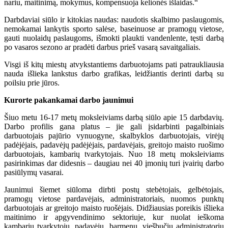
nariu, maitinimą, mokymus, kompensuoja kelionės išlaidas.“
Darbdaviai siūlo ir kitokias naudas: naudotis skalbimo paslaugomis,
nemokamai lankytis sporto salėse, baseinuose ar pramogų vietose,
gauti nuolaidų paslaugoms, išmokti plaukti vandenlente, tęsti darbą
po vasaros sezono ar pradėti darbus prieš vasarą savaitgaliais.
Visgi iš kitų miestų atvykstantiems darbuotojams pati patraukliausia
nauda išlieka lankstus darbo grafikas, leidžiantis derinti darbą su
poilsiu prie jūros.
Kurorte pakankamai darbo jaunimui
Šiuo metu 16-17 metų moksleiviams darbą siūlo apie 15 darbdavių.
Darbo profilis gana platus – jie gali įsidarbinti pagalbiniais
darbuotojais pajūrio vynuogyne, skalbyklos darbuotojais, virėjų
padėjėjais, padavėjų padėjėjais, pardavėjais, greitojo maisto ruošimo
darbuotojais, kambarių tvarkytojais. Nuo 18 metų moksleiviams
pasirinkimas dar didesnis – daugiau nei 40 įmonių turi įvairių darbo
pasiūlymų vasarai.
Jaunimui šiemet siūloma dirbti postų stebėtojais, gelbėtojais,
pramogų vietose pardavėjais, administratoriais, nuomos punktų
darbuotojais ar greitojo maisto ruošėjais. Didžiausias poreikis išlieka
maitinimo ir apgyvendinimo sektoriuje, kur nuolat ieškoma
kambarių tvarkytojų, padavėjų, barmenų, viešbučių administratorių