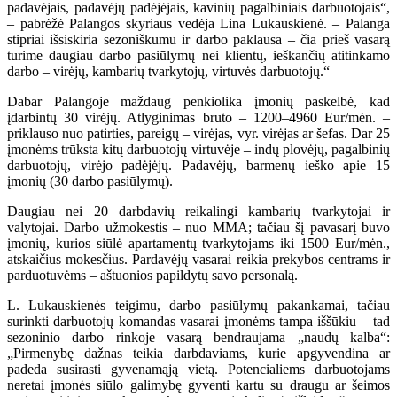
padavėjais, padavėjų padėjėjais, kavinių pagalbiniais darbuotojais“,
– pabrėžė Palangos skyriaus vedėja Lina Lukauskienė. – Palanga
stipriai išsiskiria sezoniškumu ir darbo paklausa – čia prieš vasarą
turime daugiau darbo pasiūlymų nei klientų, ieškančių atitinkamo
darbo – virėjų, kambarių tvarkytojų, virtuvės darbuotojų.“
Dabar Palangoje maždaug penkiolika įmonių paskelbė, kad
įdarbintų 30 virėjų. Atlyginimas bruto – 1200–4960 Eur/mėn. –
priklauso nuo patirties, pareigų – virėjas, vyr. virėjas ar šefas. Dar 25
įmonėms trūksta kitų darbuotojų virtuvėje – indų plovėjų, pagalbinių
darbuotojų, virėjo padėjėjų. Padavėjų, barmenų ieško apie 15
įmonių (30 darbo pasiūlymų).
Daugiau nei 20 darbdavių reikalingi kambarių tvarkytojai ir
valytojai. Darbo užmokestis – nuo MMA; tačiau šį pavasarį buvo
įmonių, kurios siūlė apartamentų tvarkytojams iki 1500 Eur/mėn.,
atskaičius mokesčius. Pardavėjų vasarai reikia prekybos centrams ir
parduotuvėms – aštuonios papildytų savo personalą.
L. Lukauskienės teigimu, darbo pasiūlymų pakankamai, tačiau
surinkti darbuotojų komandas vasarai įmonėms tampa iššūkiu – tad
sezoninio darbo rinkoje vasarą bendraujama „naudų kalba“:
„Pirmenybę dažnas teikia darbdaviams, kurie apgyvendina ar
padeda susirasti gyvenamąją vietą. Potencialiems darbuotojams
neretai įmonės siūlo galimybę gyventi kartu su draugu ar šeimos