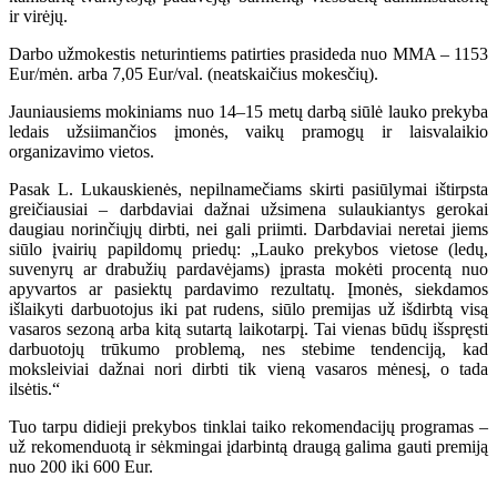
ir virėjų.
Darbo užmokestis neturintiems patirties prasideda nuo MMA – 1153
Eur/mėn. arba 7,05 Eur/val. (neatskaičius mokesčių).
Jauniausiems mokiniams nuo 14–15 metų darbą siūlė lauko prekyba
ledais užsiimančios įmonės, vaikų pramogų ir laisvalaikio
organizavimo vietos.
Pasak L. Lukauskienės, nepilnamečiams skirti pasiūlymai ištirpsta
greičiausiai – darbdaviai dažnai užsimena sulaukiantys gerokai
daugiau norinčiųjų dirbti, nei gali priimti. Darbdaviai neretai jiems
siūlo įvairių papildomų priedų: „Lauko prekybos vietose (ledų,
suvenyrų ar drabužių pardavėjams) įprasta mokėti procentą nuo
apyvartos ar pasiektų pardavimo rezultatų. Įmonės, siekdamos
išlaikyti darbuotojus iki pat rudens, siūlo premijas už išdirbtą visą
vasaros sezoną arba kitą sutartą laikotarpį. Tai vienas būdų išspręsti
darbuotojų trūkumo problemą, nes stebime tendenciją, kad
moksleiviai dažnai nori dirbti tik vieną vasaros mėnesį, o tada
ilsėtis.“
Tuo tarpu didieji prekybos tinklai taiko rekomendacijų programas –
už rekomenduotą ir sėkmingai įdarbintą draugą galima gauti premiją
nuo 200 iki 600 Eur.