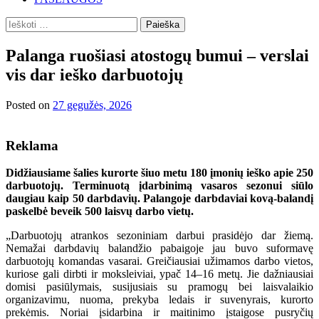
Ieškoti:
Palanga ruošiasi atostogų bumui – verslai
vis dar ieško darbuotojų
Posted on
27 gegužės, 2026
Reklama
Didžiausiame šalies kurorte šiuo metu 180 įmonių ieško apie 250
darbuotojų. Terminuotą įdarbinimą vasaros sezonui siūlo
daugiau kaip 50 darbdavių. Palangoje darbdaviai kovą-balandį
paskelbė beveik 500 laisvų darbo vietų.
„Darbuotojų atrankos sezoniniam darbui prasidėjo dar žiemą.
Nemažai darbdavių balandžio pabaigoje jau buvo suformavę
darbuotojų komandas vasarai. Greičiausiai užimamos darbo vietos,
kuriose gali dirbti ir moksleiviai, ypač 14–16 metų. Jie dažniausiai
domisi pasiūlymais, susijusiais su pramogų bei laisvalaikio
organizavimu, nuoma, prekyba ledais ir suvenyrais, kurorto
prekėmis. Noriai įsidarbina ir maitinimo įstaigose pusryčių