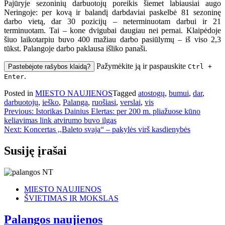
Pajūryje sezoninių darbuotojų poreikis šiemet labiausiai augo
Neringoje: per kovą ir balandį darbdaviai paskelbė 81 sezoninę
darbo vietą, dar 30 pozicijų – neterminuotam darbui ir 21
terminuotam. Tai – kone dvigubai daugiau nei pernai. Klaipėdoje
šiuo laikotarpiu buvo 400 mažiau darbo pasiūlymų – iš viso 2,3
tūkst. Palangoje darbo paklausa išliko panaši.
Pažymėkite ją ir paspauskite
Pastebėjote rašybos klaidą?
Ctrl +
.
Enter
Posted in
MIESTO NAUJIENOS
Tagged
atostogų
,
bumui
,
dar
,
darbuotojų
,
ieško
,
Palangą
,
ruošiasi
,
verslai
,
vis
Navigacija
Previous:
Istorikas Dainius Elertas: per 200 m. pliažuose kūno
keliavimas link atvirumo buvo ilgas
tarp
Next:
Koncertas ,,Baleto svaja“ – pakylės virš kasdienybės
įrašų
Susiję įrašai
MIESTO NAUJIENOS
ŠVIETIMAS IR MOKSLAS
Palangos naujienos