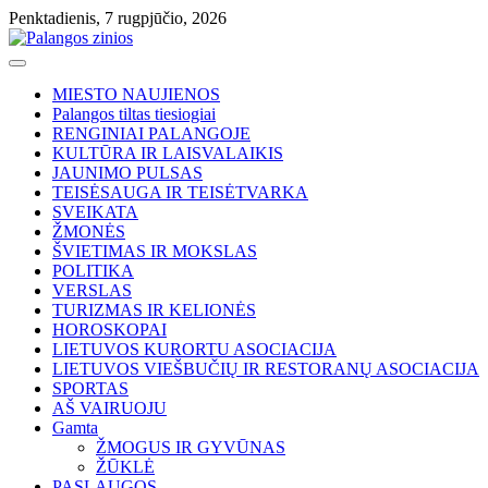
Skip
Penktadienis, 7 rugpjūčio, 2026
to
content
MIESTO NAUJIENOS
Palangos tiltas tiesiogiai
RENGINIAI PALANGOJE
KULTŪRA IR LAISVALAIKIS
JAUNIMO PULSAS
TEISĖSAUGA IR TEISĖTVARKA
SVEIKATA
ŽMONĖS
ŠVIETIMAS IR MOKSLAS
POLITIKA
VERSLAS
TURIZMAS IR KELIONĖS
HOROSKOPAI
LIETUVOS KURORTU ASOCIACIJA
LIETUVOS VIEŠBUČIŲ IR RESTORANŲ ASOCIACIJA
SPORTAS
AŠ VAIRUOJU
Gamta
ŽMOGUS IR GYVŪNAS
ŽŪKLĖ
PASLAUGOS