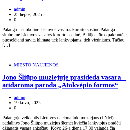
admin
25 liepos, 2025
0
Palanga – simbolinė Lietuvos vasaros kurorto sostinė Palanga –
simbolinė Lietuvos vasaros kurorto sostinė, Baltijos jūros pakrantėje,
puoselėjanti savitą klimatą tiek lankytojams, tiek vietiniams. Tačiau
[…]
MIESTO NAUJIENOS
Jono Šliūpo muziejuje prasideda vasara –
atidaroma paroda „Atokvėpio formos“
admin
19 kovo, 2025
0
Palangoje veikiantis Lietuvos nacionalinio muziejaus (LNM)
padalinys Jono Šliūpo muziejus šiemet kviečia lankytojus pradėti
džiaugtis vasara anksčiau. Kovo 26-ą dieną 17.30 valandą čia