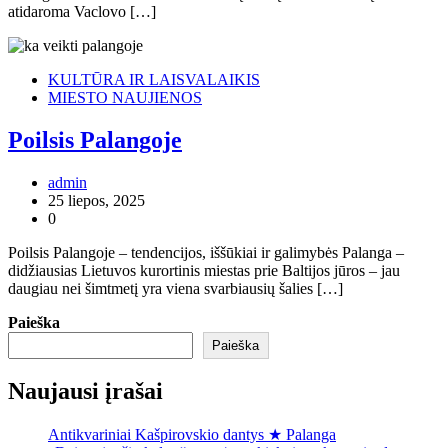
atidaroma Vaclovo […]
KULTŪRA IR LAISVALAIKIS
MIESTO NAUJIENOS
Poilsis Palangoje
admin
25 liepos, 2025
0
Poilsis Palangoje – tendencijos, iššūkiai ir galimybės Palanga –
didžiausias Lietuvos kurortinis miestas prie Baltijos jūros – jau
daugiau nei šimtmetį yra viena svarbiausių šalies […]
Paieška
Paieška
Naujausi įrašai
Antikvariniai Kašpirovskio dantys ★ Palanga