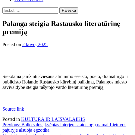
Ieškoti:
Palanga steigia Rastausko literatūrinę
premiją
Posted on
2 kovo, 2025
Siekdama įamžinti šviesaus atminimo eseisto, poeto, dramaturgo ir
publicisto Rolando Rastausko kūrybinį palikimą, Palangos miesto
savivaldybė steigia rašytojo vardo literatūrinę premiją.
Source link
Posted in
KULTŪRA IR LAISVALAIKIS
Navigacija
Previous:
Balio salos įkvėptas interjeras: atostogų namai Lietuvos
pajūryje alsuoja egzotika
tarp