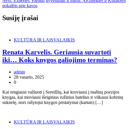
Next:
Expertės. Parodų gyvenimas ir mirtis: Architektės ir Kuratorės
įrašų
pokalbis prie kavos
Susiję įrašai
KULTŪRA IR LAISVALAIKIS
Renata Karvelis. Geriausia suvartoti
iki… Koks knygos galiojimo terminas?
admin
28 vasario, 2025
0
Kai rengiausi važiuoti į Seredžių, kai kroviausi į mašiną poezijos
knygas, kai moviausi išeiginius rožinius batelius ir vilkausi kobrinę
suknelę, nors rašytojui knygos pristatymai (kartais) […]
KULTŪRA IR LAISVALAIKIS