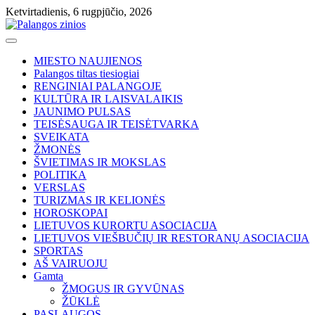
Skip
Ketvirtadienis, 6 rugpjūčio, 2026
to
content
MIESTO NAUJIENOS
Palangos tiltas tiesiogiai
RENGINIAI PALANGOJE
KULTŪRA IR LAISVALAIKIS
JAUNIMO PULSAS
TEISĖSAUGA IR TEISĖTVARKA
SVEIKATA
ŽMONĖS
ŠVIETIMAS IR MOKSLAS
POLITIKA
VERSLAS
TURIZMAS IR KELIONĖS
HOROSKOPAI
LIETUVOS KURORTU ASOCIACIJA
LIETUVOS VIEŠBUČIŲ IR RESTORANŲ ASOCIACIJA
SPORTAS
AŠ VAIRUOJU
Gamta
ŽMOGUS IR GYVŪNAS
ŽŪKLĖ
PASLAUGOS