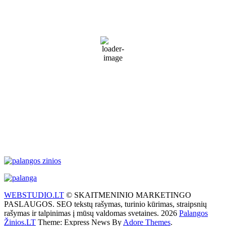
1:50 am,
Rgp 7, 2026
19
°C
Partly Cloudy
77 %
1014 mb
28 Km/h
Wind Gust:
41 Km/h
Clouds:
31%
Visibility:
10 km
Sunrise:
5:51 am
Sunset:
9:31 pm
Weather from WeatherAPI
WEBSTUDIO.LT
© SKAITMENINIO MARKETINGO
PASLAUGOS. SEO tekstų rašymas, turinio kūrimas, straipsnių
rašymas ir talpinimas į mūsų valdomas svetaines. 2026
Palangos
Žinios.LT
Theme: Express News By
Adore Themes
.