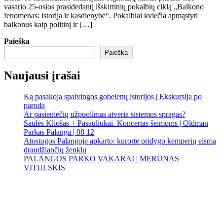
vasario 25-osios prasidedantį išskirtinių pokalbių ciklą „Balkono
fenomenas: istorija ir kasdienybė“. Pokalbiai kviečia apmąstyti
balkonus kaip politinį ir […]
Paieška
Paieška
Naujausi įrašai
Ką pasakoja spalvingos gobelenų istorijos | Ekskursija po
parodą
Ar pasieniečių užpuolimas atveria sistemos spragas?
Saulės Kliošas + Pasauliukai. Koncertas šeimoms | Oldman
Parkas Palanga | 08 12
Atostogos Palangoje apkarto: kurorte pridygo kemperių eismą
draudžiančių ženklų
PALANGOS PARKO VAKARAI | MERŪNAS
VITULSKIS
Palanga
Palanga