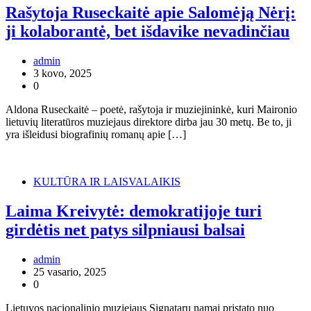
Rašytoja Ruseckaitė apie Salomėją Nėrį:
ji kolaborantė, bet išdavike nevadinčiau
admin
3 kovo, 2025
0
Aldona Ruseckaitė – poetė, rašytoja ir muziejininkė, kuri Maironio
lietuvių literatūros muziejaus direktore dirba jau 30 metų. Be to, ji
yra išleidusi biografinių romanų apie […]
KULTŪRA IR LAISVALAIKIS
Laima Kreivytė: demokratijoje turi
girdėtis net patys silpniausi balsai
admin
25 vasario, 2025
0
Lietuvos nacionalinio muziejaus Signatarų namai pristato nuo