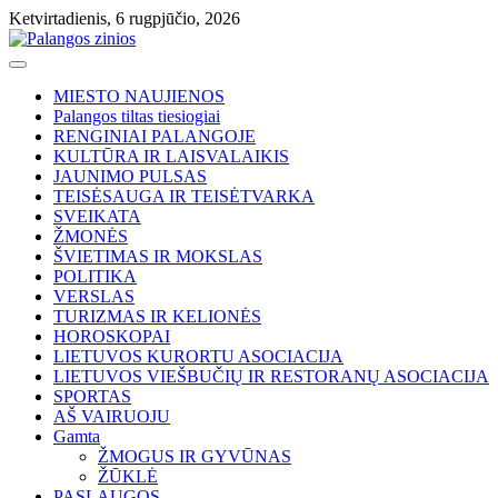
Skip
Ketvirtadienis, 6 rugpjūčio, 2026
to
content
MIESTO NAUJIENOS
Palangos tiltas tiesiogiai
RENGINIAI PALANGOJE
KULTŪRA IR LAISVALAIKIS
JAUNIMO PULSAS
TEISĖSAUGA IR TEISĖTVARKA
SVEIKATA
ŽMONĖS
ŠVIETIMAS IR MOKSLAS
POLITIKA
VERSLAS
TURIZMAS IR KELIONĖS
HOROSKOPAI
LIETUVOS KURORTU ASOCIACIJA
LIETUVOS VIEŠBUČIŲ IR RESTORANŲ ASOCIACIJA
SPORTAS
AŠ VAIRUOJU
Gamta
ŽMOGUS IR GYVŪNAS
ŽŪKLĖ
PASLAUGOS