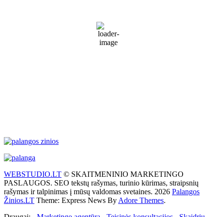
19
°C
Partly Cloudy
77 %
1014 mb
28 Km/h
Wind Gust:
41 Km/h
Clouds:
31%
Visibility:
10 km
Sunrise:
5:51 am
Sunset:
9:31 pm
Weather from WeatherAPI
WEBSTUDIO.LT
© SKAITMENINIO MARKETINGO
PASLAUGOS. SEO tekstų rašymas, turinio kūrimas, straipsnių
rašymas ir talpinimas į mūsų valdomas svetaines. 2026
Palangos
Žinios.LT
Theme: Express News By
Adore Themes
.
Draugai: -
Marketingo agentūra
-
Teisinės konsultacijos
-
Skaidrių