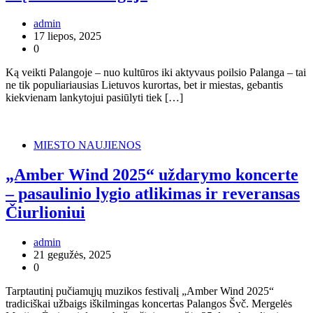
admin
17 liepos, 2025
0
Ką veikti Palangoje – nuo kultūros iki aktyvaus poilsio Palanga – tai
ne tik populiariausias Lietuvos kurortas, bet ir miestas, gebantis
kiekvienam lankytojui pasiūlyti tiek […]
MIESTO NAUJIENOS
„Amber Wind 2025“ uždarymo koncerte
– pasaulinio lygio atlikimas ir reveransas
Čiurlioniui
admin
21 gegužės, 2025
0
Tarptautinį pučiamųjų muzikos festivalį „Amber Wind 2025“
tradiciškai užbaigs iškilmingas koncertas Palangos Švč. Mergelės