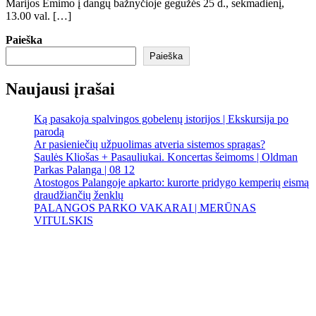
Marijos Ėmimo į dangų bažnyčioje gegužės 25 d., sekmadienį,
13.00 val. […]
Paieška
Paieška
Naujausi įrašai
Ką pasakoja spalvingos gobelenų istorijos | Ekskursija po
parodą
Ar pasieniečių užpuolimas atveria sistemos spragas?
Saulės Kliošas + Pasauliukai. Koncertas šeimoms | Oldman
Parkas Palanga | 08 12
Atostogos Palangoje apkarto: kurorte pridygo kemperių eismą
draudžiančių ženklų
PALANGOS PARKO VAKARAI | MERŪNAS
VITULSKIS
Palanga
Palanga
1:26 am,
Rgp 7, 2026