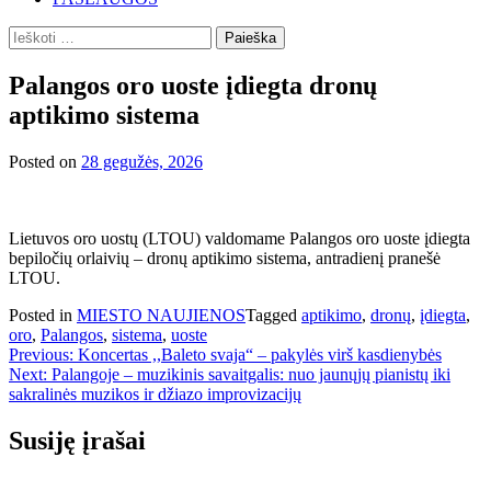
Ieškoti:
Palangos oro uoste įdiegta dronų
aptikimo sistema
Posted on
28 gegužės, 2026
Lietuvos oro uostų (LTOU) valdomame Palangos oro uoste įdiegta
bepiločių orlaivių – dronų aptikimo sistema, antradienį pranešė
LTOU.
Posted in
MIESTO NAUJIENOS
Tagged
aptikimo
,
dronų
,
įdiegta
,
oro
,
Palangos
,
sistema
,
uoste
Navigacija
Previous:
Koncertas ,,Baleto svaja“ – pakylės virš kasdienybės
Next:
Palangoje – muzikinis savaitgalis: nuo jaunųjų pianistų iki
tarp
sakralinės muzikos ir džiazo improvizacijų
įrašų
Susiję įrašai