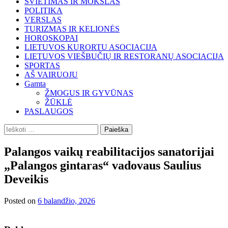
ŠVIETIMAS IR MOKSLAS
POLITIKA
VERSLAS
TURIZMAS IR KELIONĖS
HOROSKOPAI
LIETUVOS KURORTU ASOCIACIJA
LIETUVOS VIEŠBUČIŲ IR RESTORANŲ ASOCIACIJA
SPORTAS
AŠ VAIRUOJU
Gamta
ŽMOGUS IR GYVŪNAS
ŽŪKLĖ
PASLAUGOS
Ieškoti:
Palangos vaikų reabilitacijos sanatorijai
„Palangos gintaras“ vadovaus Saulius
Deveikis
Posted on
6 balandžio, 2026