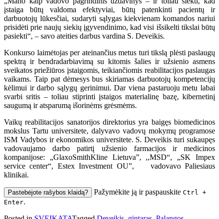
„Mano kaip vadovo pagrindinis uždavinys – ir toliau siekti, kad
įstaiga būtų valdoma efektyviai, būtų patenkinti pacientų ir
darbuotojų lūkesčiai, sudaryti sąlygas kiekvienam komandos nariui
prisidėti prie naujų siekių įgyvendinimo, kad visi išsikelti tikslai būtų
pasiekti“, – savo ateities darbus vardina S. Deveikis.
Konkurso laimėtojas per ateinančius metus turi tikslą plėsti paslaugų
spektrą ir bendradarbiavimą su kitomis šalies ir užsienio asmens
sveikatos priežiūros įstaigomis, teikiančiomis reabilitacijos paslaugas
vaikams. Taip pat dėmesys bus skiriamas darbuotojų kompetencijų
kėlimui ir darbo sąlygų gerinimui. Dar viena pastaruoju metu labai
svarbi sritis – toliau stiprinti įstaigos materialinę bazę, kibernetinį
saugumą ir atsparumą išorinėms grėsmėms.
Vaikų reabilitacijos sanatorijos direktorius yra baigęs biomedicinos
mokslus Tartu universitete, dalyvavo vadovų mokymų programose
ISM Vadybos ir ekonomikos universitete. S. Deveikis turi sukaupęs
vadovaujamo darbo patirtį užsienio farmacijos ir medicinos
kompanijose: „GlaxoSmithKline Lietuva”, ,,MSD“, „SK Impex
service center“, Estex Investment OU”, vadovavo Paliesiaus
klinikai.
Pažymėkite ją ir paspauskite
Pastebėjote rašybos klaidą?
Ctrl +
.
Enter
Posted in
SVEIKATA
Tagged
Deveikis
,
gintaras
,
Palangos
,