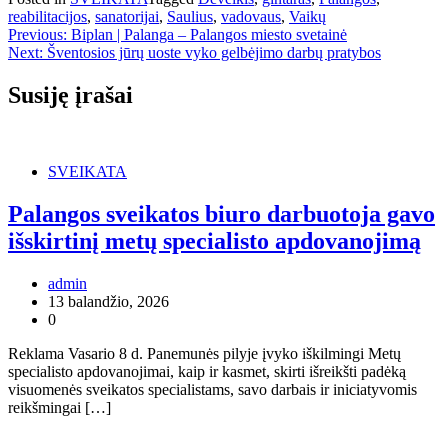
reabilitacijos
,
sanatorijai
,
Saulius
,
vadovaus
,
Vaikų
Navigacija
Previous:
Biplan | Palanga – Palangos miesto svetainė
Next:
Šventosios jūrų uoste vyko gelbėjimo darbų pratybos
tarp
įrašų
Susiję įrašai
SVEIKATA
Palangos sveikatos biuro darbuotoja gavo
išskirtinį metų specialisto apdovanojimą
admin
13 balandžio, 2026
0
Reklama Vasario 8 d. Panemunės pilyje įvyko iškilmingi Metų
specialisto apdovanojimai, kaip ir kasmet, skirti išreikšti padėką
visuomenės sveikatos specialistams, savo darbais ir iniciatyvomis
reikšmingai […]