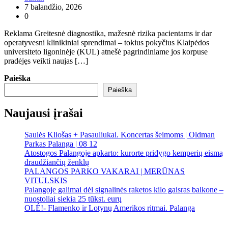
7 balandžio, 2026
0
Reklama Greitesnė diagnostika, mažesnė rizika pacientams ir dar
operatyvesni klinikiniai sprendimai – tokius pokyčius Klaipėdos
universiteto ligoninėje (KUL) atnešė pagrindiniame jos korpuse
pradėjęs veikti naujas […]
Paieška
Paieška
Naujausi įrašai
Saulės Kliošas + Pasauliukai. Koncertas šeimoms | Oldman
Parkas Palanga | 08 12
Atostogos Palangoje apkarto: kurorte pridygo kemperių eismą
draudžiančių ženklų
PALANGOS PARKO VAKARAI | MERŪNAS
VITULSKIS
Palangoje galimai dėl signalinės raketos kilo gaisras balkone –
nuostoliai siekia 25 tūkst. eurų
OLÉ!- Flamenko ir Lotynų Amerikos ritmai. Palanga
Palanga