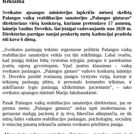
Reklama
Sveikatos apsaugos ministerijos lapkričio mėnesį skelbtą
Palangos vaikų reabilitacijos sanatorijos „Palangos gintaras“
direktoriaus viešą konkursą, kuriame pretendavo 17 asmenų,
laimėjo Saulius Deveikis, šiai įstaigai vadovaujantis nuo 2020 m.
Direktorius pareigas naujai penkerių metų kadencijai pradeda
eiti kovo 6 dieną.
„Sveikatos paslaugų teikimo regionuose požiūriu Palangos vaikų
reabilitacijos sanatorijos veikla yra itin reikšminga. Labai svarbu,
kad įstaigų tinklas būtų vystomas tolygiai, patogus ir pasiekiamas
įvairių rajonų gyventojams. Ypač jautrus klausimas – vaikų
sveikatos paslaugos. „Palangos gintaro“ vadovo konkursą laimėjęs
S. Deveikis pasiūlė tvariausią įstaigos vystymo viziją, kurioje ir
teikiamų paslaugų plėtra, ir personalo komandos telkimas, ir
aukščiausio lygio paslaugų užtikrinimas pacientams“, – sako
sveikatos apsaugos ministrė Marija Jakubauskienė.
Pasak Palangos vaikų reabilitacijos sanatorijos direktoriaus, jau ne
pirmus metus „Palangos gintaras“ siekia tapti moderniausia ir
geriausiai mažųjų pacientų ir jų tėvų lūkesčius atliepiančia, ne tik
mūsų šalies vaikams reabilitacijos paslaugas, psichologinę, socialinę
ir emocinę paramą teikiančia asmens sveikatos priežiūros įstaiga.