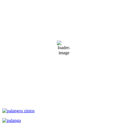
Palanga
2:27 pm,
Rgp 6, 2026
21
°C
Partly Cloudy
73 %
1015 mb
9 Km/h
Wind Gust:
14 Km/h
Clouds:
42%
Visibility:
10 km
Sunrise:
5:50 am
Sunset:
9:33 pm
Weather from WeatherAPI