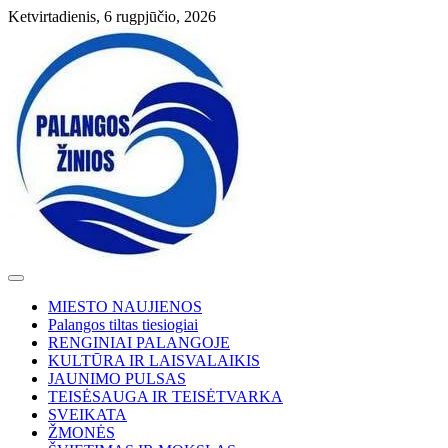
Skip
Ketvirtadienis, 6 rugpjūčio, 2026
to
content
MIESTO NAUJIENOS
Palangos tiltas tiesiogiai
RENGINIAI PALANGOJE
KULTŪRA IR LAISVALAIKIS
JAUNIMO PULSAS
TEISĖSAUGA IR TEISĖTVARKA
SVEIKATA
ŽMONĖS