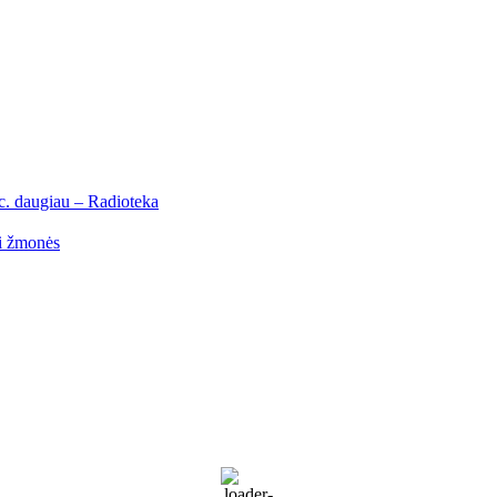
roc. daugiau – Radioteka
mi žmonės
Palanga
Palanga
12:43 pm,
Rgp 7, 2026
18
°C
Patchy rain nearby