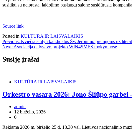
susitikti su neįprasta, laidojimo paslaugų salone susidūrusia kompanija
Source link
Posted in
KULTŪRA IR LAISVALAIKIS
Navigacija
Previous:
Kviečia siūlyti kandidatus Šv. Jeronimo premijoms už litera
Next:
Asociacija dalyvavo projekto WIN4SMES mokymuose
tarp
įrašų
Susiję įrašai
KULTŪRA IR LAISVALAIKIS
Orkestro vasara 2026: Jono Šliūpo garbei 
admin
12 birželio, 2026
0
Reklama 2026 m. birželio 25 d. 18.30 val. Lietuvos nacionalinio muzi