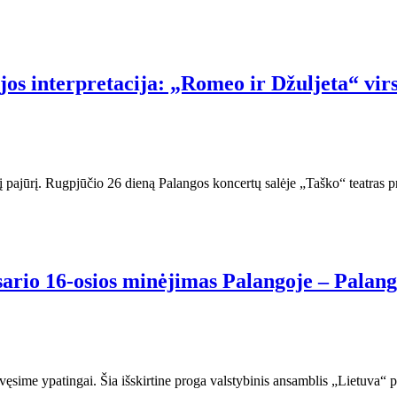
ijos interpretacija: „Romeo ir Džuljeta“ vi
 į pajūrį. Rugpjūčio 26 dieną Palangos koncertų salėje „Taško“ teatras 
sario 16-osios minėjimas Palangoje – Palang
ęsime ypatingai. Šia išskirtine proga valstybinis ansamblis „Lietuva“ pr