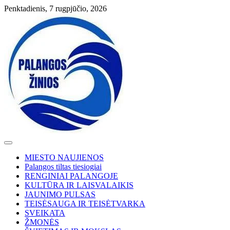
Skip
Penktadienis, 7 rugpjūčio, 2026
to
content
MIESTO NAUJIENOS
Palangos tiltas tiesiogiai
RENGINIAI PALANGOJE
KULTŪRA IR LAISVALAIKIS
JAUNIMO PULSAS
TEISĖSAUGA IR TEISĖTVARKA
SVEIKATA
ŽMONĖS