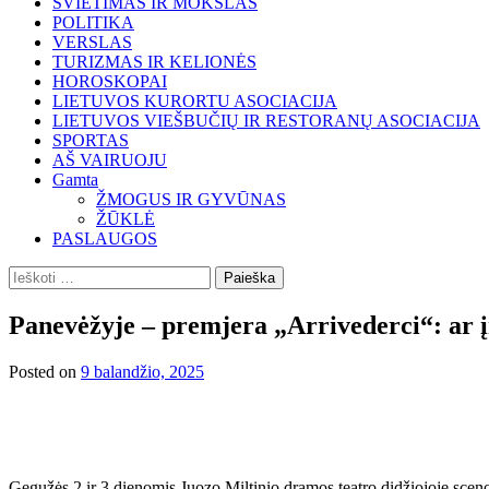
ŠVIETIMAS IR MOKSLAS
POLITIKA
VERSLAS
TURIZMAS IR KELIONĖS
HOROSKOPAI
LIETUVOS KURORTU ASOCIACIJA
LIETUVOS VIEŠBUČIŲ IR RESTORANŲ ASOCIACIJA
SPORTAS
AŠ VAIRUOJU
Gamta
ŽMOGUS IR GYVŪNAS
ŽŪKLĖ
PASLAUGOS
Ieškoti:
Panevėžyje – premjera „Arrivederci“: ar į
Posted on
9 balandžio, 2025
Gegužės 2 ir 3 dienomis Juozo Miltinio dramos teatro didžiojoje sceno