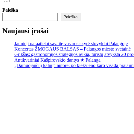
Paieška
Paieška
Naujausi įrašai
Jaunieji paraatletai savaitę vasaros skyrė stovyklai Palangoje
Koncertas ŽMOGAUS BALSAS – Palangos miesto svetainė
Grikšas: gastronomijos strategijos reikia, turistų atvyksta 20 p
Antikvariniai Kašpirovskio dantys ★ Palanga
„Dainuojančių kalnų“ autorė: po kiekvieno karo visada pralai