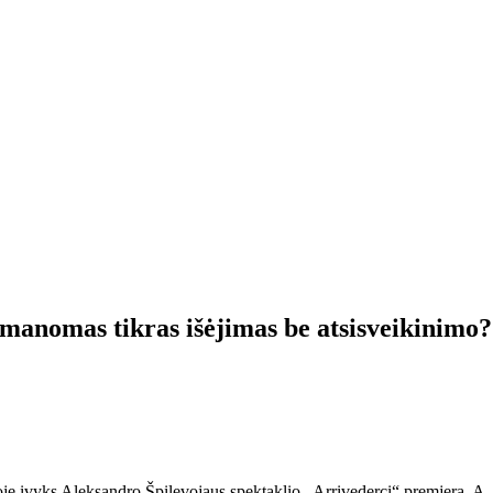
manomas tikras išėjimas be atsisveikinimo?
je įvyks Aleksandro Špilevojaus spektaklio „Arrivederci“ premjera. A. Š