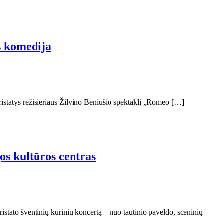
rs komedija
pristatys režisieriaus Žilvino Beniušio spektaklį „Romeo […]
os kultūros centras
istato šventinių kūrinių koncertą – nuo tautinio paveldo, sceninių