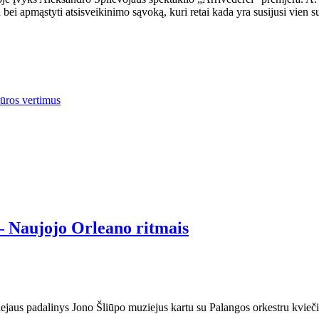
 bei apmąstyti atsisveikinimo sąvoką, kuri retai kada yra susijusi vien s
tūros vertimus
– Naujojo Orleano ritmais
ejaus padalinys Jono Šliūpo muziejus kartu su Palangos orkestru kvieči