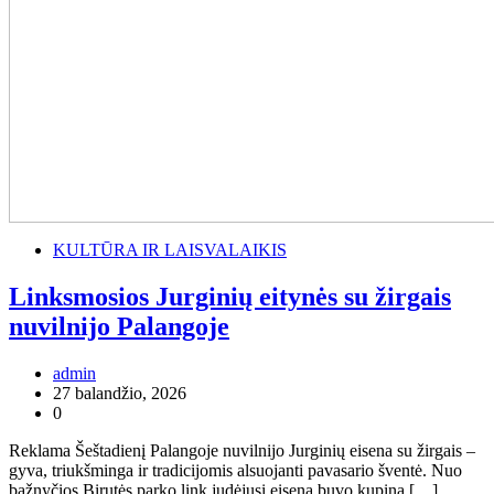
KULTŪRA IR LAISVALAIKIS
Linksmosios Jurginių eitynės su žirgais
nuvilnijo Palangoje
admin
27 balandžio, 2026
0
Reklama Šeštadienį Palangoje nuvilnijo Jurginių eisena su žirgais –
gyva, triukšminga ir tradicijomis alsuojanti pavasario šventė. Nuo
bažnyčios Birutės parko link judėjusi eisena buvo kupina […]