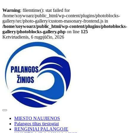
Warning
: filemtime(): stat failed for
/home/xoywoarz/public_html/wp-content/plugins/photoblocks-
gallery/src/photo-gallery/custom-masonary-frontend.js in
/home/xoywoarz/public_html/wp-content/plugins/photoblocks-
gallery/photoblocks-gallery.php
on line
125
Skip
Ketvirtadienis, 6 rugpjūčio, 2026
to
content
MIESTO NAUJIENOS
Palangos tiltas tiesiogiai
RENGINIAI PALANGOJE