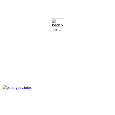
19
°C
Clear
82 %
1014 mb
15 Km/h
Wind Gust:
27 Km/h
Clouds:
22%
Visibility:
10 km
Sunrise:
5:50 am
Sunset:
9:33 pm
Weather from WeatherAPI