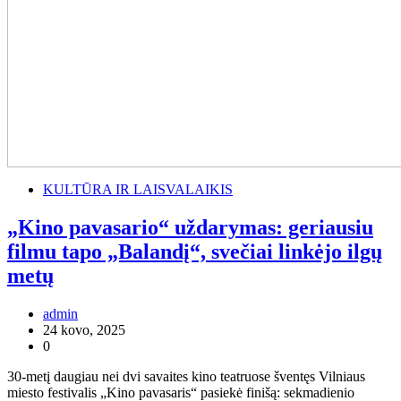
KULTŪRA IR LAISVALAIKIS
„Kino pavasario“ uždarymas: geriausiu
filmu tapo „Balandį“, svečiai linkėjo ilgų
metų
admin
24 kovo, 2025
0
30-metį daugiau nei dvi savaites kino teatruose šventęs Vilniaus
miesto festivalis „Kino pavasaris“ pasiekė finišą: sekmadienio