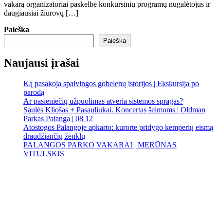
vakarą organizatoriai paskelbė konkursinių programų nugalėtojus ir
daugiausiai žiūrovų […]
Paieška
Paieška
Naujausi įrašai
Ką pasakoja spalvingos gobelenų istorijos | Ekskursija po
parodą
Ar pasieniečių užpuolimas atveria sistemos spragas?
Saulės Kliošas + Pasauliukai. Koncertas šeimoms | Oldman
Parkas Palanga | 08 12
Atostogos Palangoje apkarto: kurorte pridygo kemperių eismą
draudžiančių ženklų
PALANGOS PARKO VAKARAI | MERŪNAS
VITULSKIS
Palanga
Palanga
10:33 pm,
Rgp 6, 2026