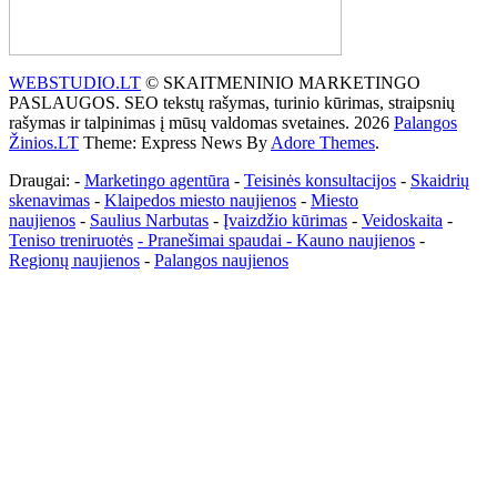
WEBSTUDIO.LT
© SKAITMENINIO MARKETINGO
PASLAUGOS. SEO tekstų rašymas, turinio kūrimas, straipsnių
rašymas ir talpinimas į mūsų valdomas svetaines. 2026
Palangos
Žinios.LT
Theme: Express News By
Adore Themes
.
Draugai: -
Marketingo agentūra
-
Teisinės konsultacijos
-
Skaidrių
skenavimas
-
Klaipedos miesto naujienos
-
Miesto
naujienos
-
Saulius Narbutas
-
Įvaizdžio kūrimas
-
Veidoskaita
-
Teniso treniruotės
- Pranešimai spaudai -
Kauno naujienos
-
Regionų naujienos
-
Palangos naujienos