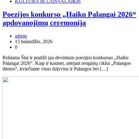
KULTŪRA IR LAISVALAIKIS
Poezijos konkurso „Haiku Palangai 2026“
apdovanojimų ceremonija
admin
15 balandžio, 2026
0
Reklama Štai ir praūžė jau devintasis poezijos konkursas „Haiku
Palangai 2026“. Kaip ir kasmet, artėjant renginių ciklui „Palangos
dienos“, kviečiame visus dalyvius ir Palangos bei […]