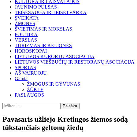
KULTŪRA IR LAISVALAIKIS
JAUNIMO PULSAS
TEISĖSAUGA IR TEISĖTVARKA
SVEIKATA
ŽMONĖS
ŠVIETIMAS IR MOKSLAS
POLITIKA
VERSLAS
TURIZMAS IR KELIONĖS
HOROSKOPAI
LIETUVOS KURORTU ASOCIACIJA
LIETUVOS VIEŠBUČIŲ IR RESTORANŲ ASOCIACIJA
SPORTAS
AŠ VAIRUOJU
Gamta
ŽMOGUS IR GYVŪNAS
ŽŪKLĖ
PASLAUGOS
Ieškoti:
Pavasaris užliejo Kretingos žiemos sodą
tūkstančiais geltonų žiedų