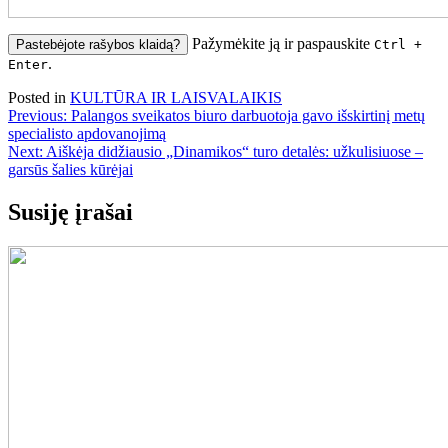
Pažymėkite ją ir paspauskite
Pastebėjote rašybos klaidą?
Ctrl +
.
Enter
Posted in
KULTŪRA IR LAISVALAIKIS
Navigacija
Previous:
Palangos sveikatos biuro darbuotoja gavo išskirtinį metų
specialisto apdovanojimą
tarp
Next:
Aiškėja didžiausio „Dinamikos“ turo detalės: užkulisiuose –
įrašų
garsūs šalies kūrėjai
Susiję įrašai