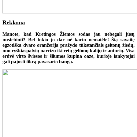
Reklama
Manote, kad Kretingos Žiemos sodas jau nebegali jūsų
nustebinti? Bet tokio jo dar nė karto nematėte! Šią savaitę
egzotiška dvaro oranžerija pražydo tūkstančiais geltonų žiedų,
nuo ryškiaspalvių narcizų iki retų geltonų kalijų ir anturių. Visa
erdvė virto šviesos ir šilumos kupina oaze, kurioje lankytojai
gali pajusti tikrą pavasario bangą.