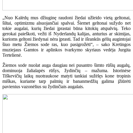
„Nuo Kalėdų mus džiuginę raudoni žiedai užleido vietą geltonai,
šiltai, optimizmu alsuojančiai spalvai. Šiemet geltonai sužydo net
tokie augalai, kurių žiedai įprastai būna kitokių atspalvių. Teko
gerokai paieškoti, vežti iš Nyderlandų kalijas, anturius ar skimijas,
kurioms geltoni žiedynai nėra įprasti. Tad ir išrankūs gėlių augintojai
šiuo metu Žiemos sode ras, kuo pasigrožėti“, – sako Kretingos
muziejaus Gamtos ir aplinkos tvarkymo skyriaus vedėja Jurgita
Tertelienė.
Žiemos sode nuolat auga daugiau nei pusantro šimto rūšių augalų,
dominuoja žalialapės rūšys, žydinčių – mažuma. Istorinėse
Tiškevičių laikų nuotraukose matyti tankiai sužėlęs kone tropinis
miškas, kuriame tarp palmių ir bananmedžių galima įžiūrėti
pavienius vazonėlius su žydinčiais augalais.