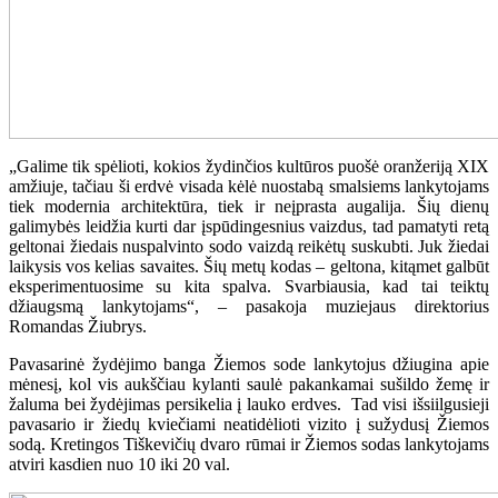
„Galime tik spėlioti, kokios žydinčios kultūros puošė oranžeriją XIX
amžiuje, tačiau ši erdvė visada kėlė nuostabą smalsiems lankytojams
tiek modernia architektūra, tiek ir neįprasta augalija. Šių dienų
galimybės leidžia kurti dar įspūdingesnius vaizdus, tad pamatyti retą
geltonai žiedais nuspalvinto sodo vaizdą reikėtų suskubti. Juk žiedai
laikysis vos kelias savaites. Šių metų kodas – geltona, kitąmet galbūt
eksperimentuosime su kita spalva. Svarbiausia, kad tai teiktų
džiaugsmą lankytojams“, – pasakoja muziejaus direktorius
Romandas Žiubrys.
Pavasarinė žydėjimo banga Žiemos sode lankytojus džiugina apie
mėnesį, kol vis aukščiau kylanti saulė pakankamai sušildo žemę ir
žaluma bei žydėjimas persikelia į lauko erdves. Tad visi išsiilgusieji
pavasario ir žiedų kviečiami neatidėlioti vizito į sužydusį Žiemos
sodą. Kretingos Tiškevičių dvaro rūmai ir Žiemos sodas lankytojams
atviri kasdien nuo 10 iki 20 val.