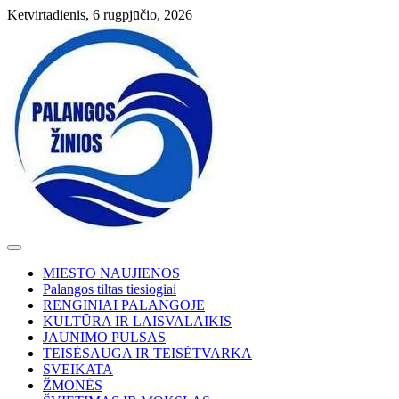
Skip
Ketvirtadienis, 6 rugpjūčio, 2026
to
content
MIESTO NAUJIENOS
Palangos tiltas tiesiogiai
RENGINIAI PALANGOJE
KULTŪRA IR LAISVALAIKIS
JAUNIMO PULSAS
TEISĖSAUGA IR TEISĖTVARKA
SVEIKATA
ŽMONĖS