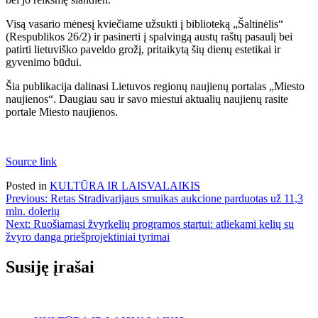
Visą vasario mėnesį kviečiame užsukti į biblioteką „Šaltinėlis“
(Respublikos 26/2) ir pasinerti į spalvingą austų raštų pasaulį bei
patirti lietuviško paveldo grožį, pritaikytą šių dienų estetikai ir
gyvenimo būdui.
Šia publikacija dalinasi Lietuvos regionų naujienų portalas „Miesto
naujienos“. Daugiau sau ir savo miestui aktualių naujienų rasite
portale Miesto naujienos.
Source link
Posted in
KULTŪRA IR LAISVALAIKIS
Navigacija
Previous:
Retas Stradivarijaus smuikas aukcione parduotas už 11,3
mln. dolerių
tarp
Next:
Ruošiamasi žvyrkelių programos startui: atliekami kelių su
įrašų
žvyro danga priešprojektiniai tyrimai
Susiję įrašai