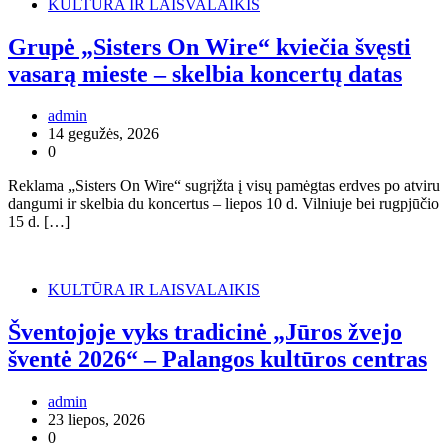
KULTŪRA IR LAISVALAIKIS
Grupė „Sisters On Wire“ kviečia švęsti
vasarą mieste – skelbia koncertų datas
admin
14 gegužės, 2026
0
Reklama „Sisters On Wire“ sugrįžta į visų pamėgtas erdves po atviru
dangumi ir skelbia du koncertus – liepos 10 d. Vilniuje bei rugpjūčio
15 d. […]
KULTŪRA IR LAISVALAIKIS
Šventojoje vyks tradicinė „Jūros žvejo
šventė 2026“ – Palangos kultūros centras
admin
23 liepos, 2026
0