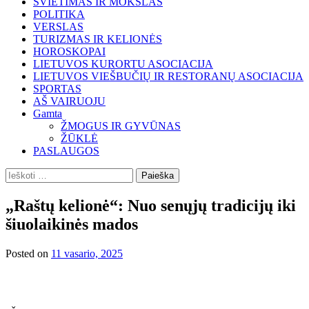
ŠVIETIMAS IR MOKSLAS
POLITIKA
VERSLAS
TURIZMAS IR KELIONĖS
HOROSKOPAI
LIETUVOS KURORTU ASOCIACIJA
LIETUVOS VIEŠBUČIŲ IR RESTORANŲ ASOCIACIJA
SPORTAS
AŠ VAIRUOJU
Gamta
ŽMOGUS IR GYVŪNAS
ŽŪKLĖ
PASLAUGOS
Ieškoti:
„Raštų kelionė“: Nuo senųjų tradicijų iki
šiuolaikinės mados
Posted on
11 vasario, 2025