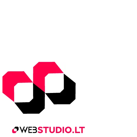
83 %
1015 mb
15 Km/h
Wind Gust:
24 Km/h
Clouds:
63%
Visibility:
10 km
Sunrise:
5:50 am
Sunset:
9:33 pm
Weather from WeatherAPI