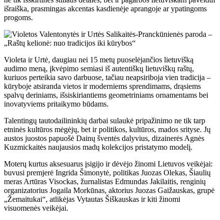
išraiška, prasmingas akcentas kasdienėje aprangoje ar ypatingoms
progoms.
Violeta ir Urtė, daugiau nei 15 metų puoselėjančios lietuvišką
audimo meną, įkvėpimo semiasi iš autentiškų lietuviškų raštų,
kuriuos perteikia savo darbuose, tačiau neapsiriboja vien tradicija –
kūryboje atsiranda vietos ir moderniems sprendimams, drąsiems
spalvų deriniams, išsiskiriantiems geometriniams ornamentams bei
inovatyviems pritaikymo būdams.
Talentingų tautodailininkių darbai sulaukė pripažinimo ne tik tarp
etninės kultūros mėgėjų, bet ir politikos, kultūros, mados srityse. Jų
austos juostos papuošė Dainų šventės dalyvius, dizainerės Agnės
Kuzmickaitės naujausios madų kolekcijos pristatymo modelį.
Moterų kurtus aksesuarus įsigijo ir dėvėjo žinomi Lietuvos veikėjai:
buvusi premjerė Ingrida Šimonytė, politikas Juozas Olekas, Šiaulių
meras Artūras Visockas, žurnalistas Edmundas Jakilaitis, renginių
organizatorius Jogaila Morkūnas, aktorius Juozas Gaižauskas, grupė
„Žemaitukai“, atlikėjas Vytautas Šiškauskas ir kiti žinomi
visuomenės veikėjai.