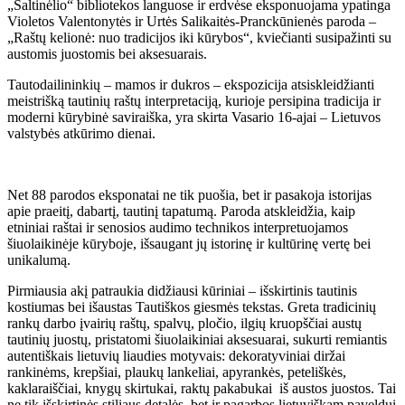
„Šaltinėlio“ bibliotekos languose ir erdvėse eksponuojama ypatinga
Violetos Valentonytės ir Urtės Salikaitės-Pranckūnienės paroda –
„Raštų kelionė: nuo tradicijos iki kūrybos“, kviečianti susipažinti su
austomis juostomis bei aksesuarais.
Tautodailininkių – mamos ir dukros – ekspozicija atsiskleidžianti
meistrišką tautinių raštų interpretaciją, kurioje persipina tradicija ir
moderni kūrybinė saviraiška, yra skirta Vasario 16-ajai – Lietuvos
valstybės atkūrimo dienai.
Net 88 parodos eksponatai ne tik puošia, bet ir pasakoja istorijas
apie praeitį, dabartį, tautinį tapatumą. Paroda atskleidžia, kaip
etniniai raštai ir senosios audimo technikos interpretuojamos
šiuolaikinėje kūryboje, išsaugant jų istorinę ir kultūrinę vertę bei
unikalumą.
Pirmiausia akį patraukia didžiausi kūriniai – išskirtinis tautinis
kostiumas bei išaustas Tautiškos giesmės tekstas. Greta tradicinių
rankų darbo įvairių raštų, spalvų, pločio, ilgių kruopščiai austų
tautinių juostų, pristatomi šiuolaikiniai aksesuarai, sukurti remiantis
autentiškais lietuvių liaudies motyvais: dekoratyviniai diržai
rankinėms, krepšiai, plaukų lankeliai, apyrankės, peteliškės,
kaklaraiščiai, knygų skirtukai, raktų pakabukai iš austos juostos. Tai
ne tik išskirtinės stiliaus detalės, bet ir pagarbos lietuviškam paveldui