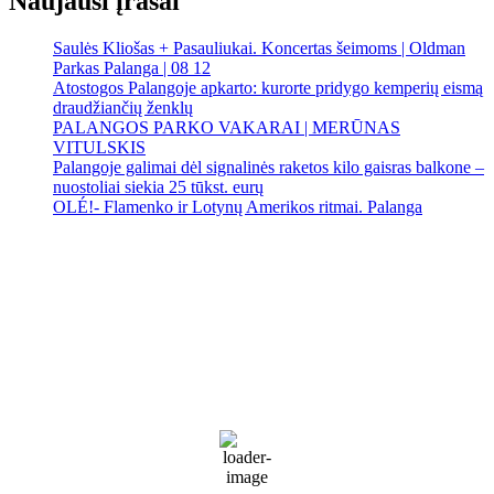
Naujausi įrašai
Saulės Kliošas + Pasauliukai. Koncertas šeimoms | Oldman
Parkas Palanga | 08 12
Atostogos Palangoje apkarto: kurorte pridygo kemperių eismą
draudžiančių ženklų
PALANGOS PARKO VAKARAI | MERŪNAS
VITULSKIS
Palangoje galimai dėl signalinės raketos kilo gaisras balkone –
nuostoliai siekia 25 tūkst. eurų
OLÉ!- Flamenko ir Lotynų Amerikos ritmai. Palanga
Palanga
Palanga
12:02 pm,
Rgp 6, 2026
20
°C
Cloudy