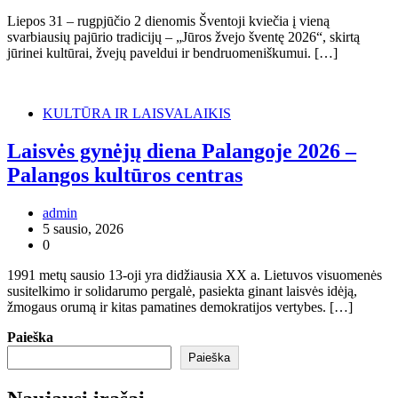
Liepos 31 – rugpjūčio 2 dienomis Šventoji kviečia į vieną
svarbiausių pajūrio tradicijų – „Jūros žvejo šventę 2026“, skirtą
jūrinei kultūrai, žvejų paveldui ir bendruomeniškumui. […]
KULTŪRA IR LAISVALAIKIS
Laisvės gynėjų diena Palangoje 2026 –
Palangos kultūros centras
admin
5 sausio, 2026
0
1991 metų sausio 13-oji yra didžiausia XX a. Lietuvos visuomenės
susitelkimo ir solidarumo pergalė, pasiekta ginant laisvės idėją,
žmogaus orumą ir kitas pamatines demokratijos vertybes. […]
Paieška
Paieška