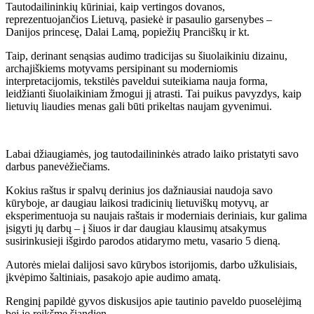
Tautodailininkių kūriniai, kaip vertingos dovanos,
reprezentuojančios Lietuvą, pasiekė ir pasaulio garsenybes –
Danijos princesę, Dalai Lamą, popiežių Pranciškų ir kt.
Taip, derinant senąsias audimo tradicijas su šiuolaikiniu dizainu,
archajiškiems motyvams persipinant su moderniomis
interpretacijomis, tekstilės paveldui suteikiama nauja forma,
leidžianti šiuolaikiniam žmogui jį atrasti. Tai puikus pavyzdys, kaip
lietuvių liaudies menas gali būti prikeltas naujam gyvenimui.
Labai džiaugiamės, jog tautodailininkės atrado laiko pristatyti savo
darbus panevėžiečiams.
Kokius raštus ir spalvų derinius jos dažniausiai naudoja savo
kūryboje, ar daugiau laikosi tradicinių lietuviškų motyvų, ar
eksperimentuoja su naujais raštais ir moderniais deriniais, kur galima
įsigyti jų darbų – į šiuos ir dar daugiau klausimų atsakymus
susirinkusieji išgirdo parodos atidarymo metu, vasario 5 dieną.
Autorės mielai dalijosi savo kūrybos istorijomis, darbo užkulisiais,
įkvėpimo šaltiniais, pasakojo apie audimo amatą.
Renginį papildė gyvos diskusijos apie tautinio paveldo puoselėjimą
bei jo reikšmę šiandien.