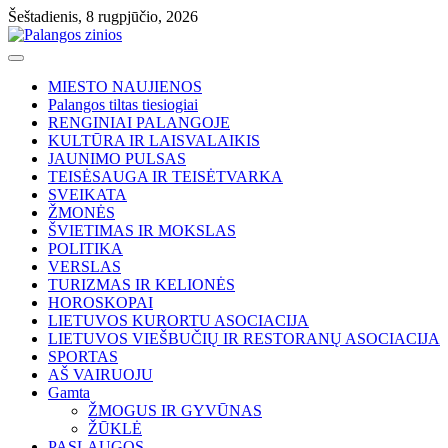
Skip
Šeštadienis, 8 rugpjūčio, 2026
to
content
MIESTO NAUJIENOS
Palangos tiltas tiesiogiai
RENGINIAI PALANGOJE
KULTŪRA IR LAISVALAIKIS
JAUNIMO PULSAS
TEISĖSAUGA IR TEISĖTVARKA
SVEIKATA
ŽMONĖS
ŠVIETIMAS IR MOKSLAS
POLITIKA
VERSLAS
TURIZMAS IR KELIONĖS
HOROSKOPAI
LIETUVOS KURORTU ASOCIACIJA
LIETUVOS VIEŠBUČIŲ IR RESTORANŲ ASOCIACIJA
SPORTAS
AŠ VAIRUOJU
Gamta
ŽMOGUS IR GYVŪNAS
ŽŪKLĖ
PASLAUGOS