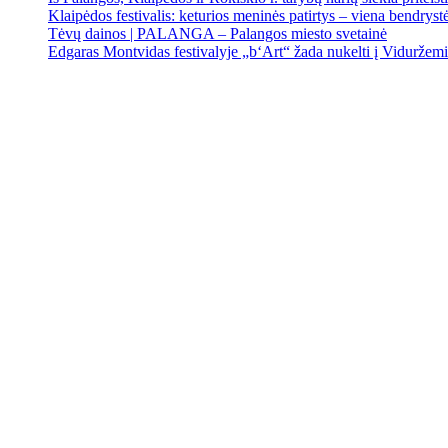
Klaipėdos festivalis: keturios meninės patirtys – viena bendrystės
Tėvų dainos | PALANGA – Palangos miesto svetainė
Edgaras Montvidas festivalyje „b‘Art“ žada nukelti į Viduržem