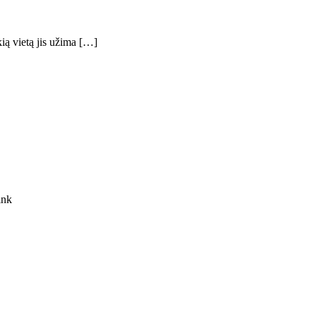
ią vietą jis užima […]
ink