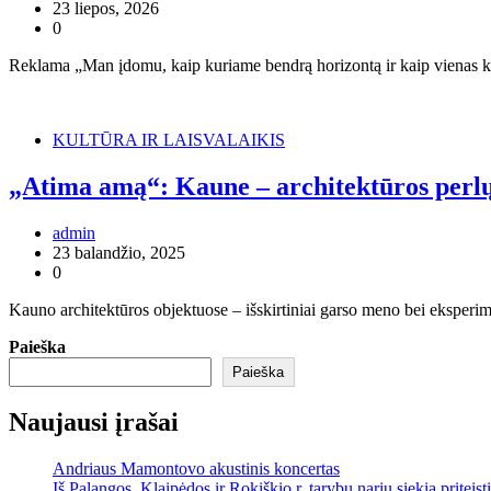
23 liepos, 2026
0
Reklama „Man įdomu, kaip kuriame bendrą horizontą ir kaip vienas ki
KULTŪRA IR LAISVALAIKIS
„Atima amą“: Kaune – architektūros perlų
admin
23 balandžio, 2025
0
Kauno architektūros objektuose – išskirtiniai garso meno bei eksperim
Paieška
Paieška
Naujausi įrašai
Andriaus Mamontovo akustinis koncertas
Iš Palangos, Klaipėdos ir Rokiškio r. tarybų narių siekia priteist