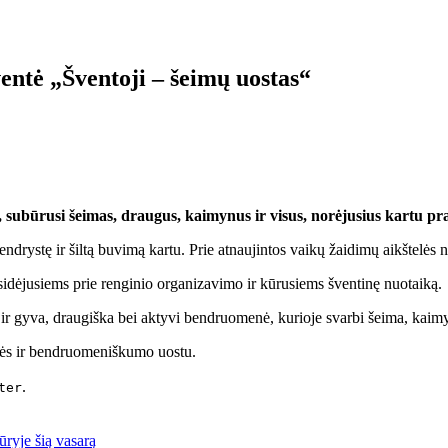
ntė „Šventoji – šeimų uostas“
, subūrusi šeimas, draugus, kaimynus ir visus, norėjusius kartu pra
ndrystę ir šiltą buvimą kartu. Prie atnaujintos vaikų žaidimų aikštelės n
idėjusiems prie renginio organizavimo ir kūrusiems šventinę nuotaiką.
t ir gyva, draugiška bei aktyvi bendruomenė, kurioje svarbi šeima, kaimy
ystės ir bendruomeniškumo uostu.
.
ter
ūryje šią vasarą