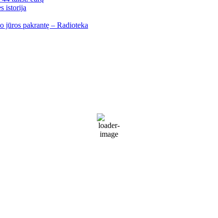
 istorija
io jūros pakrantę – Radioteka
Palanga
Palanga
8:50 am,
Rgp 8, 2026
17
°C
Patchy rain nearby
72 %
1018 mb
29 Km/h
Wind Gust:
41 Km/h
Clouds:
72%
Visibility:
10 km
Sunrise:
5:53 am
Sunset:
9:28 pm
Weather from WeatherAPI