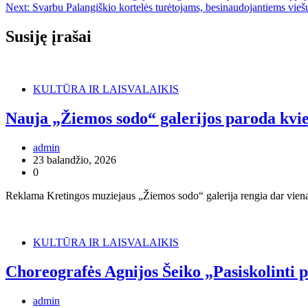
Next:
Svarbu Palangiškio kortelės turėtojams, besinaudojantiems vieš
tarp
įrašų
Susiję įrašai
KULTŪRA IR LAISVALAIKIS
Nauja „Žiemos sodo“ galerijos paroda kvies
admin
23 balandžio, 2026
0
Reklama Kretingos muziejaus „Žiemos sodo“ galerija rengia dar vieną 
KULTŪRA IR LAISVALAIKIS
Choreografės Agnijos Šeiko „Pasiskolinti p
admin