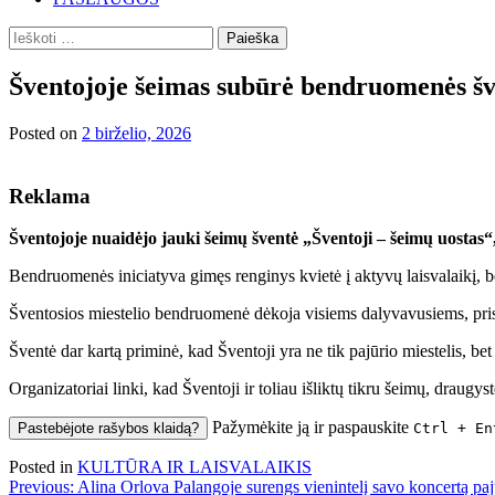
Ieškoti:
Šventojoje šeimas subūrė bendruomenės šve
Posted on
2 birželio, 2026
Reklama
Šventojoje nuaidėjo jauki šeimų šventė „Šventoji – šeimų uostas“
Bendruomenės iniciatyva gimęs renginys kvietė į aktyvų laisvalaikį, be
Šventosios miestelio bendruomenė dėkoja visiems dalyvavusiems, pris
Šventė dar kartą priminė, kad Šventoji yra ne tik pajūrio miestelis, be
Organizatoriai linki, kad Šventoji ir toliau išliktų tikru šeimų, draug
Pažymėkite ją ir paspauskite
Pastebėjote rašybos klaidą?
Ctrl + En
Posted in
KULTŪRA IR LAISVALAIKIS
Navigacija
Previous:
Alina Orlova Palangoje surengs vienintelį savo koncertą paj