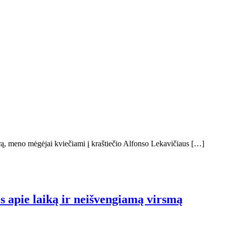
rą, meno mėgėjai kviečiami į kraštiečio Alfonso Lekavičiaus […]
os apie laiką ir neišvengiamą virsmą