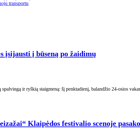
uoju transportu
 įsijausti į būseną po žaidimų
spalvingą ir ryškią staigmeną: šį penktadienį, balandžio 24-osios vaka
eizažai“ Klaipėdos festivalio scenoje pasak