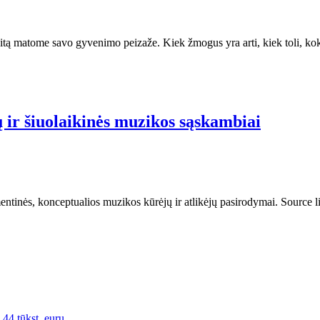
tą matome savo gyvenimo peizaže. Kiek žmogus yra arti, kiek toli, kok
 ir šiuolaikinės muzikos sąskambiai
entinės, konceptualios muzikos kūrėjų ir atlikėjų pasirodymai. Source l
i 44 tūkst. eurų