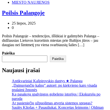
MIESTO NAUJIENOS
Poilsis Palangoje
25 liepos, 2025
0
Poilsis Palangoje – tendencijos, iššūkiai ir galimybės Palanga –
didžiausias Lietuvos kurortinis miestas prie Baltijos jūros – jau
daugiau nei šimtmetį yra viena svarbiausių šalies […]
Paieška
Paieška
Naujausi įrašai
Antikvariniai Kašpirovskio dantys ★ Palanga
„Dainuojančių kalnų“ autorė: po kiekvieno karo visada
pralaimi žmonės
Ką pasakoja spalvingos gobelenų istorijos | Ekskursija po
parodą
Ar pasieniečių užpuolimas atveria sistemos spragas?
Saulės Kliošas + Pasauliukai. Koncertas šeimoms | Oldman