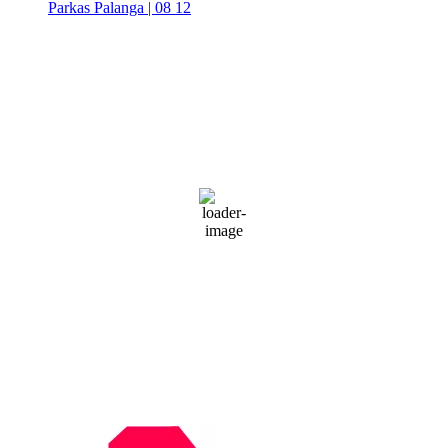
Parkas Palanga | 08 12
Palanga
Palanga
3:46 am,
Rgp 7, 2026
19
°C
Partly Cloudy
74 %
1014 mb
30 Km/h
Wind Gust:
45 Km/h
Clouds:
49%
Visibility:
10 km
Sunrise:
5:51 am
Sunset:
9:31 pm
Weather from WeatherAPI