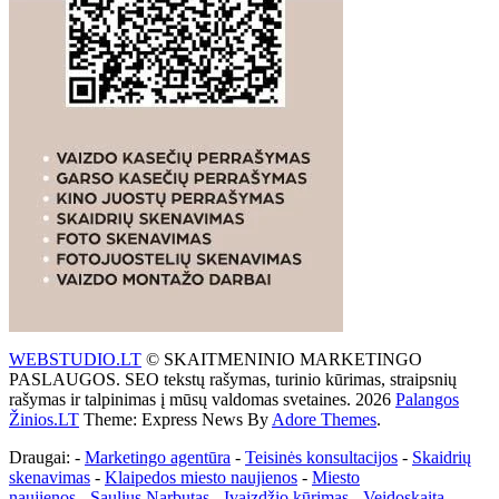
WEBSTUDIO.LT
© SKAITMENINIO MARKETINGO
PASLAUGOS. SEO tekstų rašymas, turinio kūrimas, straipsnių
rašymas ir talpinimas į mūsų valdomas svetaines. 2026
Palangos
Žinios.LT
Theme: Express News By
Adore Themes
.
Draugai: -
Marketingo agentūra
-
Teisinės konsultacijos
-
Skaidrių
skenavimas
-
Klaipedos miesto naujienos
-
Miesto
naujienos
-
Saulius Narbutas
-
Įvaizdžio kūrimas
-
Veidoskaita
-