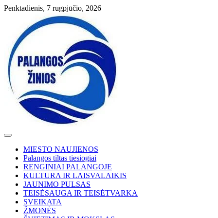
Skip
Penktadienis, 7 rugpjūčio, 2026
to
content
MIESTO NAUJIENOS
Palangos tiltas tiesiogiai
RENGINIAI PALANGOJE
KULTŪRA IR LAISVALAIKIS
JAUNIMO PULSAS
TEISĖSAUGA IR TEISĖTVARKA
SVEIKATA
ŽMONĖS