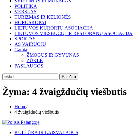
ŠVIETIMAS IR MOKSLAS
POLITIKA
VERSLAS
TURIZMAS IR KELIONĖS
HOROSKOPAI
LIETUVOS KURORTU ASOCIACIJA
LIETUVOS VIEŠBUČIŲ IR RESTORANŲ ASOCIACIJA
SPORTAS
AŠ VAIRUOJU
Gamta
ŽMOGUS IR GYVŪNAS
ŽŪKLĖ
PASLAUGOS
Ieškoti:
Žyma:
4 žvaigždučių viešbutis
Home
4 žvaigždučių viešbutis
KULTŪRA IR LAISVALAIKIS