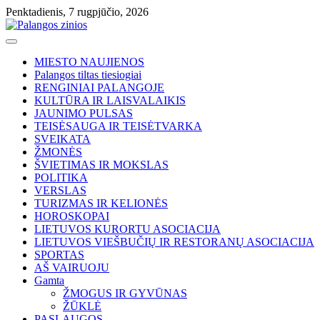
Skip
Penktadienis, 7 rugpjūčio, 2026
to
content
MIESTO NAUJIENOS
Palangos tiltas tiesiogiai
RENGINIAI PALANGOJE
KULTŪRA IR LAISVALAIKIS
JAUNIMO PULSAS
TEISĖSAUGA IR TEISĖTVARKA
SVEIKATA
ŽMONĖS
ŠVIETIMAS IR MOKSLAS
POLITIKA
VERSLAS
TURIZMAS IR KELIONĖS
HOROSKOPAI
LIETUVOS KURORTU ASOCIACIJA
LIETUVOS VIEŠBUČIŲ IR RESTORANŲ ASOCIACIJA
SPORTAS
AŠ VAIRUOJU
Gamta
ŽMOGUS IR GYVŪNAS
ŽŪKLĖ
PASLAUGOS