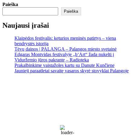
Paieška
Paieška
Naujausi įrašai
Klaipėdos festivalis: keturios meninės patirtys – viena
bendrystės istorija
Tėvų dainos | PALANGA – Palangos miesto svetainė
Edgaras Montvidas festivalyje „b‘Art“ žada nukelti į
Viduržemio jūros pakrantę – Radioteka
Prakalbinkime vaistažoles kartu su Danute Kunčiene
Jaunieji paraatletai savaitę vasaros skyrė stovyklai Palangoje
Palanga
Palanga
1:37 am,
Rgp 8, 2026
17
°C
Clear