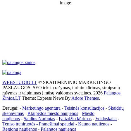
68 %
1017 mb
29 Km/h
Wind Gust:
43 Km/h
Clouds:
15%
Visibility:
10 km
Sunrise:
5:53 am
Sunset:
9:28 pm
Weather from WeatherAPI
WEBSTUDIO.LT
© SKAITMENINIO MARKETINGO
PASLAUGOS. SEO tekstų rašymas, turinio kūrimas, straipsnių
rašymas ir talpinimas į mūsų valdomas svetaines. 2026
Palangos
Žinios.LT
Theme: Express News By
Adore Themes
.
Draugai: -
Marketingo agentūra
-
Teisinės konsultacijos
-
Skaidrių
skenavimas
-
Klaipedos miesto naujienos
-
Miesto
naujienos
-
Saulius Narbutas
-
Įvaizdžio kūrimas
-
Veidoskaita
-
Teniso treniruotės
- Pranešimai spaudai -
Kauno naujienos
-
Regionų naujienos
-
Palangos naujienos