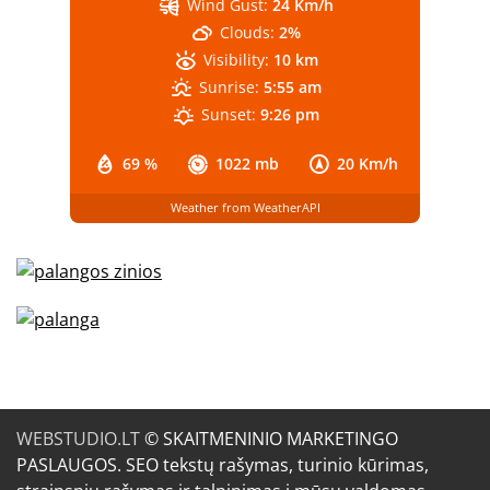
Wind Gust:
24 Km/h
Clouds:
2%
Visibility:
10 km
Sunrise:
5:55 am
Sunset:
9:26 pm
69 %
1022 mb
20 Km/h
Weather from WeatherAPI
WEBSTUDIO.LT
© SKAITMENINIO MARKETINGO
PASLAUGOS. SEO tekstų rašymas, turinio kūrimas,