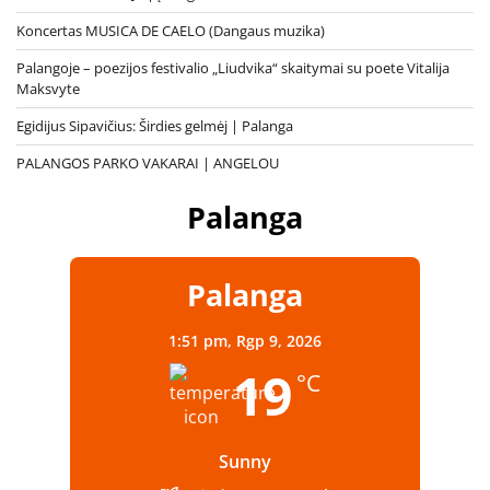
Koncertas MUSICA DE CAELO (Dangaus muzika)
Palangoje – poezijos festivalio „Liudvika“ skaitymai su poete Vitalija
Maksvyte
Egidijus Sipavičius: Širdies gelmėj | Palanga
PALANGOS PARKO VAKARAI | ANGELOU
Palanga
Palanga
1:51 pm,
Rgp 9, 2026
19
°C
Sunny