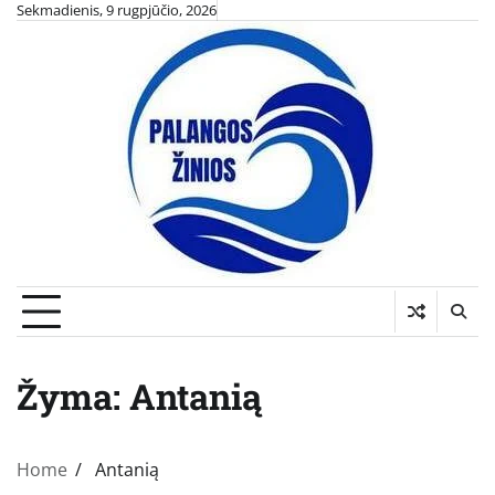
Skip
Sekmadienis, 9 rugpjūčio, 2026
to
content
Žyma:
Antanią
Home
Antanią