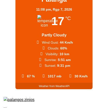
11:08 pm,
Rgp 7, 2026
17
°C
Partly Cloudy
Wind Gust:
44 Km/h
Clouds:
60%
Visibility:
10 km
Sunrise:
5:51 am
Sunset:
9:31 pm
67 %
1017 mb
30 Km/h
Weather from WeatherAPI