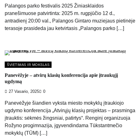
Palangos parko festivalis 2025 Žiniasklaidos
pranešimuose patvirtinta: 2025 m. rugpjūčio 12 d.,
antradienį 20:00 val., Palangos Gintaro muziejaus pietinėje
terasoje prasideda jau ketvirtasis „Palangos parko […]
ŠVIETIMAS IR MOKSLAS
Panevėžyje – atvirų klasių konferencija apie įtraukųjį
ugdymą
27 Vasario, 2025
0
Panevėžyje šiandien vyksta miesto mokyklų įtraukiojo
ugdymo konferencija „Atvirųjų klasių projektas – prasminga
įtrauktis: sėkmės žingsniai, patirtys“. Renginį organizuoja
Rožyno progimnazija, įgyvendindama Tūkstantmečio
mokyklų (TŪM) […]