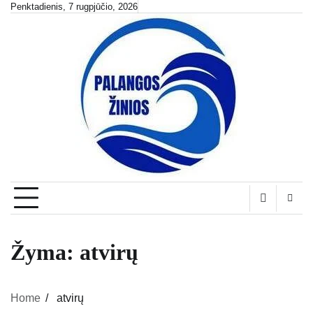
Skip
Penktadienis, 7 rugpjūčio, 2026
to
content
Žyma:
atvirų
Home
atvirų