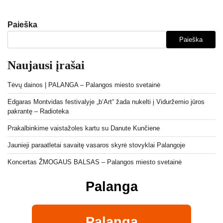
Paieška
Paieška
Naujausi įrašai
Tėvų dainos | PALANGA – Palangos miesto svetainė
Edgaras Montvidas festivalyje „b‘Art“ žada nukelti į Viduržemio jūros
pakrantę – Radioteka
Prakalbinkime vaistažoles kartu su Danute Kunčiene
Jaunieji paraatletai savaitę vasaros skyrė stovyklai Palangoje
Koncertas ŽMOGAUS BALSAS – Palangos miesto svetainė
Palanga
Palanga