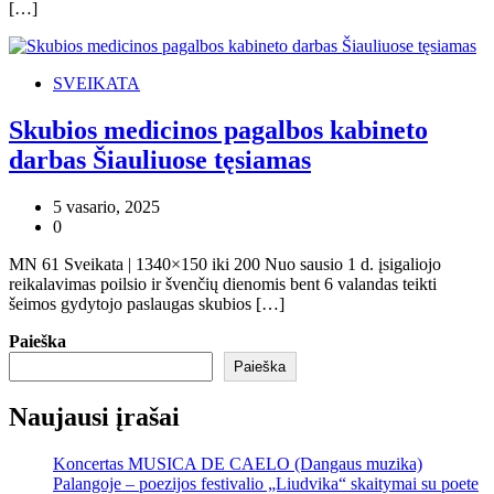
[…]
SVEIKATA
Skubios medicinos pagalbos kabineto
darbas Šiauliuose tęsiamas
5 vasario, 2025
0
MN 61 Sveikata | 1340×150 iki 200 Nuo sausio 1 d. įsigaliojo
reikalavimas poilsio ir švenčių dienomis bent 6 valandas teikti
šeimos gydytojo paslaugas skubios […]
Paieška
Paieška
Naujausi įrašai
Koncertas MUSICA DE CAELO (Dangaus muzika)
Palangoje – poezijos festivalio „Liudvika“ skaitymai su poete