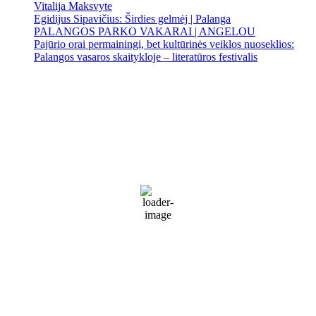
Vitalija Maksvyte
Egidijus Sipavičius: Širdies gelmėj | Palanga
PALANGOS PARKO VAKARAI | ANGELOU
Pajūrio orai permainingi, bet kultūrinės veiklos nuoseklios:
Palangos vasaros skaitykloje – literatūros festivalis
Palanga
Palanga
8:30 am,
Rgp 9, 2026
17
°C
Sunny
76 %
1022 mb
20 Km/h
Wind Gust:
28 Km/h
Clouds:
3%
Visibility:
10 km
Sunrise:
5:55 am
Sunset:
9:26 pm