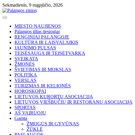
Skip
Sekmadienis, 9 rugpjūčio, 2026
to
content
MIESTO NAUJIENOS
Palangos tiltas tiesiogiai
RENGINIAI PALANGOJE
KULTŪRA IR LAISVALAIKIS
JAUNIMO PULSAS
TEISĖSAUGA IR TEISĖTVARKA
SVEIKATA
ŽMONĖS
ŠVIETIMAS IR MOKSLAS
POLITIKA
VERSLAS
TURIZMAS IR KELIONĖS
HOROSKOPAI
LIETUVOS KURORTU ASOCIACIJA
LIETUVOS VIEŠBUČIŲ IR RESTORANŲ ASOCIACIJA
SPORTAS
AŠ VAIRUOJU
Gamta
ŽMOGUS IR GYVŪNAS
ŽŪKLĖ
PASLAUGOS