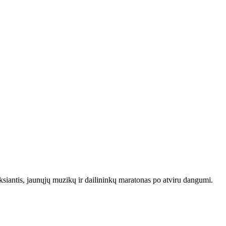
uksiantis, jaunųjų muzikų ir dailininkų maratonas po atviru dangumi.