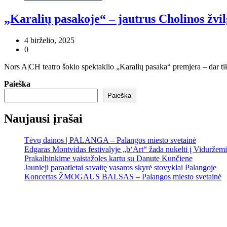
„Karalių pasakoje“ – jautrus Cholinos žvi
4 birželio, 2025
0
Nors A|CH teatro šokio spektaklio „Karalių pasaka“ premjera – dar ti
Paieška
Paieška
Naujausi įrašai
Tėvų dainos | PALANGA – Palangos miesto svetainė
Edgaras Montvidas festivalyje „b‘Art“ žada nukelti į Viduržem
Prakalbinkime vaistažoles kartu su Danute Kunčiene
Jaunieji paraatletai savaitę vasaros skyrė stovyklai Palangoje
Koncertas ŽMOGAUS BALSAS – Palangos miesto svetainė