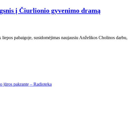
lgsnis į Čiurlionio gyvenimo dramą
k liepos pabaigoje, susidomėjimas naujausiu Anželikos Cholinos darbu, 
io jūros pakrantę – Radioteka
Palanga
Palanga