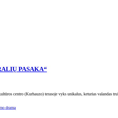
KARALIŲ PASAKA“
s kultūros centro (Kurhauzo) terasoje vyks unikalus, keturias valandas tr