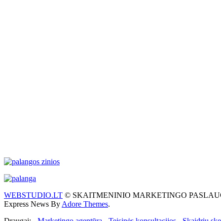
WEBSTUDIO.LT
© SKAITMENINIO MARKETINGO PASLAUGOS. SEO te
Express News By
Adore Themes
.
Draugai: -
Marketingo agentūra
-
Teisinės konsultacijos
-
Skaidrių sk