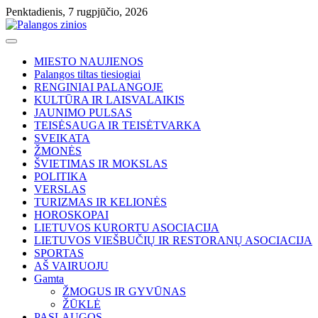
Skip
Penktadienis, 7 rugpjūčio, 2026
to
content
MIESTO NAUJIENOS
Palangos tiltas tiesiogiai
RENGINIAI PALANGOJE
KULTŪRA IR LAISVALAIKIS
JAUNIMO PULSAS
TEISĖSAUGA IR TEISĖTVARKA
SVEIKATA
ŽMONĖS
ŠVIETIMAS IR MOKSLAS
POLITIKA
VERSLAS
TURIZMAS IR KELIONĖS
HOROSKOPAI
LIETUVOS KURORTU ASOCIACIJA
LIETUVOS VIEŠBUČIŲ IR RESTORANŲ ASOCIACIJA
SPORTAS
AŠ VAIRUOJU
Gamta
ŽMOGUS IR GYVŪNAS
ŽŪKLĖ
PASLAUGOS