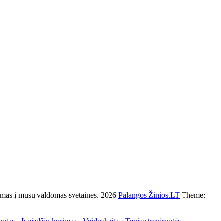
s į mūsų valdomas svetaines. 2026
Palangos Žinios.LT
Theme:
butas
-
Įvaizdžio kūrimas
-
Veidoskaita
-
Teniso treniruotės
-