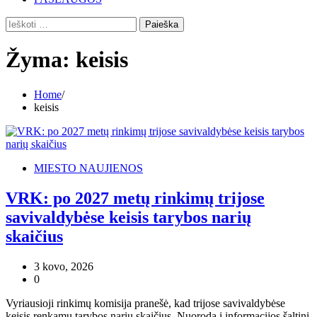
Ieškoti:
Žyma:
keisis
Home
keisis
MIESTO NAUJIENOS
VRK: po 2027 metų rinkimų trijose
savivaldybėse keisis tarybos narių
skaičius
3 kovo, 2026
0
Vyriausioji rinkimų komisija pranešė, kad trijose savivaldybėse
keisis renkamų tarybos narių skaičius. Nuoroda į informacijos šaltinį