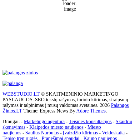
72 %
1017 mb
37 Km/h
Wind Gust:
47 Km/h
Clouds:
90%
Visibility:
10 km
Sunrise:
5:51 am
Sunset:
9:31 pm
Weather from WeatherAPI
WEBSTUDIO.LT
© SKAITMENINIO MARKETINGO
PASLAUGOS. SEO tekstų rašymas, turinio kūrimas, straipsnių
rašymas ir talpinimas į mūsų valdomas svetaines. 2026
Palangos
Žinios.LT
Theme: Express News By
Adore Themes
.
Draugai: -
Marketingo agentūra
-
Teisinės konsultacijos
-
Skaidrių
skenavimas
-
Klaipedos miesto naujienos
-
Miesto
naujienos
-
Saulius Narbutas
-
Įvaizdžio kūrimas
-
Veidoskaita
-
Teniso treniruotės
- Pranešimai spaudai -
Kauno naujienos
-