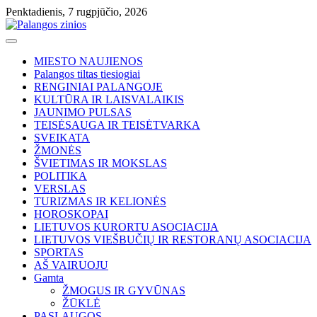
Skip
Penktadienis, 7 rugpjūčio, 2026
to
content
MIESTO NAUJIENOS
Palangos tiltas tiesiogiai
RENGINIAI PALANGOJE
KULTŪRA IR LAISVALAIKIS
JAUNIMO PULSAS
TEISĖSAUGA IR TEISĖTVARKA
SVEIKATA
ŽMONĖS
ŠVIETIMAS IR MOKSLAS
POLITIKA
VERSLAS
TURIZMAS IR KELIONĖS
HOROSKOPAI
LIETUVOS KURORTU ASOCIACIJA
LIETUVOS VIEŠBUČIŲ IR RESTORANŲ ASOCIACIJA
SPORTAS
AŠ VAIRUOJU
Gamta
ŽMOGUS IR GYVŪNAS
ŽŪKLĖ
PASLAUGOS