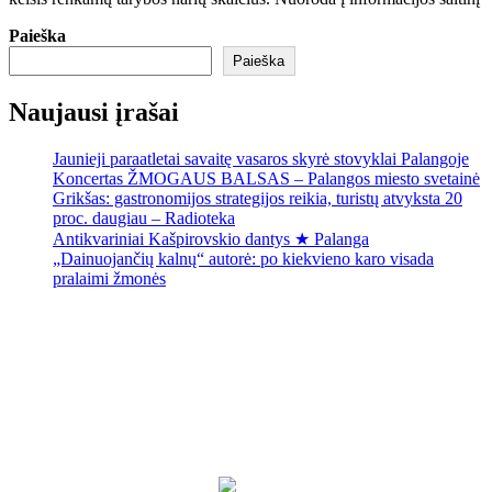
Paieška
Paieška
Naujausi įrašai
Jaunieji paraatletai savaitę vasaros skyrė stovyklai Palangoje
Koncertas ŽMOGAUS BALSAS – Palangos miesto svetainė
Grikšas: gastronomijos strategijos reikia, turistų atvyksta 20
proc. daugiau – Radioteka
Antikvariniai Kašpirovskio dantys ★ Palanga
„Dainuojančių kalnų“ autorė: po kiekvieno karo visada
pralaimi žmonės
Palanga
Palanga
2:26 pm,
Rgp 7, 2026
17
°C
Patchy rain nearby