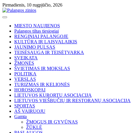
Skip
Pirmadienis, 10 rugpjūčio, 2026
to
content
MIESTO NAUJIENOS
Palangos tiltas tiesiogiai
RENGINIAI PALANGOJE
KULTŪRA IR LAISVALAIKIS
JAUNIMO PULSAS
TEISĖSAUGA IR TEISĖTVARKA
SVEIKATA
ŽMONĖS
ŠVIETIMAS IR MOKSLAS
POLITIKA
VERSLAS
TURIZMAS IR KELIONĖS
HOROSKOPAI
LIETUVOS KURORTU ASOCIACIJA
LIETUVOS VIEŠBUČIŲ IR RESTORANŲ ASOCIACIJA
SPORTAS
AŠ VAIRUOJU
Gamta
ŽMOGUS IR GYVŪNAS
ŽŪKLĖ
PASLAUGOS