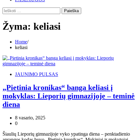
Ieškoti:
Žyma:
keliasi
Home
keliasi
JAUNIMO PULSAS
„Pietinia kronikas“ banga keliasi į
mokyklas: Lieporių gimnazijoje – teminė
diena
8 vasario, 2025
0
Šiaulių Lieporių gimnazijoje vyko ypatinga diena – penktadienio
aprangos kodas buvo „Pietinia kronikas“. Mokiniai ir mokytojai