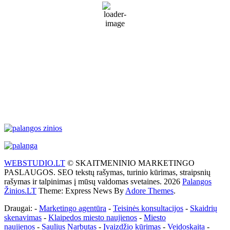
Light rain
92 %
1011 mb
26 Km/h
Wind Gust:
36 Km/h
Clouds:
93%
Visibility:
9 km
Sunrise:
5:57 am
Sunset:
9:24 pm
Weather from WeatherAPI
WEBSTUDIO.LT
© SKAITMENINIO MARKETINGO
PASLAUGOS. SEO tekstų rašymas, turinio kūrimas, straipsnių
rašymas ir talpinimas į mūsų valdomas svetaines. 2026
Palangos
Žinios.LT
Theme: Express News By
Adore Themes
.
Draugai: -
Marketingo agentūra
-
Teisinės konsultacijos
-
Skaidrių
skenavimas
-
Klaipedos miesto naujienos
-
Miesto
naujienos
-
Saulius Narbutas
-
Įvaizdžio kūrimas
-
Veidoskaita
-