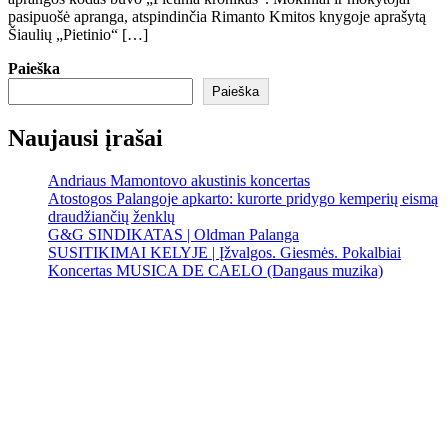
pasipuošė apranga, atspindinčia Rimanto Kmitos knygoje aprašytą
Šiaulių „Pietinio“ […]
Paieška
Paieška
Naujausi įrašai
Andriaus Mamontovo akustinis koncertas
Atostogos Palangoje apkarto: kurorte pridygo kemperių eismą
draudžiančių ženklų
G&G SINDIKATAS | Oldman Palanga
SUSITIKIMAI KELYJE | Įžvalgos. Giesmės. Pokalbiai
Koncertas MUSICA DE CAELO (Dangaus muzika)
Palanga
Palanga
11:22 am,
Rgp 10, 2026
17
°C