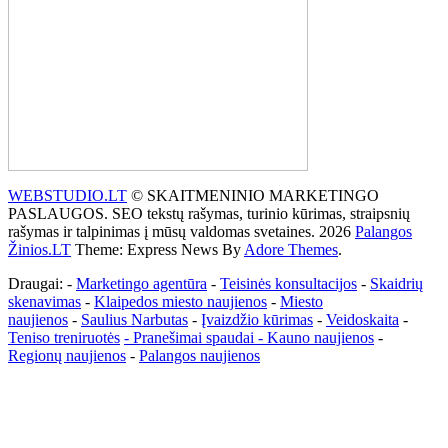
WEBSTUDIO.LT
© SKAITMENINIO MARKETINGO
PASLAUGOS. SEO tekstų rašymas, turinio kūrimas, straipsnių
rašymas ir talpinimas į mūsų valdomas svetaines. 2026
Palangos
Žinios.LT
Theme: Express News By
Adore Themes
.
Draugai: -
Marketingo agentūra
-
Teisinės konsultacijos
-
Skaidrių
skenavimas
-
Klaipedos miesto naujienos
-
Miesto
naujienos
-
Saulius Narbutas
-
Įvaizdžio kūrimas
-
Veidoskaita
-
Teniso treniruotės
- Pranešimai spaudai -
Kauno naujienos
-
Regionų naujienos
-
Palangos naujienos