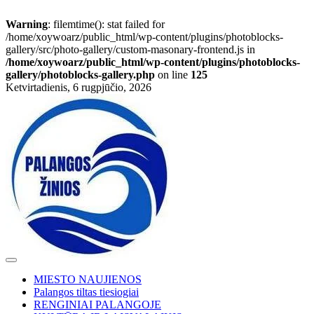
Warning
: filemtime(): stat failed for
/home/xoywoarz/public_html/wp-content/plugins/photoblocks-
gallery/src/photo-gallery/custom-masonary-frontend.js in
/home/xoywoarz/public_html/wp-content/plugins/photoblocks-
gallery/photoblocks-gallery.php
on line
125
Skip
Ketvirtadienis, 6 rugpjūčio, 2026
to
content
MIESTO NAUJIENOS
Palangos tiltas tiesiogiai
RENGINIAI PALANGOJE