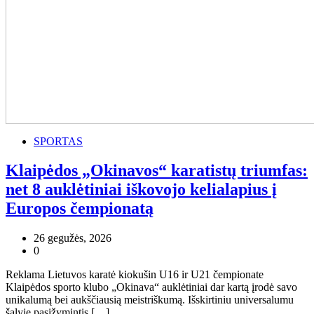
SPORTAS
Klaipėdos „Okinavos“ karatistų triumfas:
net 8 auklėtiniai iškovojo kelialapius į
Europos čempionatą
26 gegužės, 2026
0
Reklama Lietuvos karatė kiokušin U16 ir U21 čempionate
Klaipėdos sporto klubo „Okinava“ auklėtiniai dar kartą įrodė savo
unikalumą bei aukščiausią meistriškumą. Išskirtiniu universalumu
šalyje pasižymintis […]