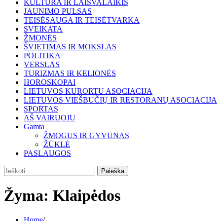
KULTŪRA IR LAISVALAIKIS
JAUNIMO PULSAS
TEISĖSAUGA IR TEISĖTVARKA
SVEIKATA
ŽMONĖS
ŠVIETIMAS IR MOKSLAS
POLITIKA
VERSLAS
TURIZMAS IR KELIONĖS
HOROSKOPAI
LIETUVOS KURORTU ASOCIACIJA
LIETUVOS VIEŠBUČIŲ IR RESTORANŲ ASOCIACIJA
SPORTAS
AŠ VAIRUOJU
Gamta
ŽMOGUS IR GYVŪNAS
ŽŪKLĖ
PASLAUGOS
Ieškoti:
Žyma:
Klaipėdos
Home