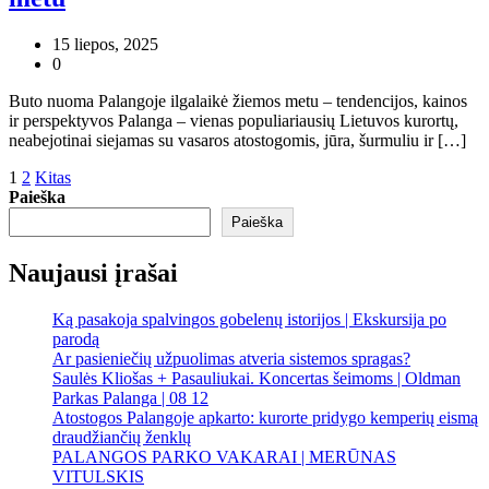
15 liepos, 2025
0
Buto nuoma Palangoje ilgalaikė žiemos metu – tendencijos, kainos
ir perspektyvos Palanga – vienas populiariausių Lietuvos kurortų,
neabejotinai siejamas su vasaros atostogomis, jūra, šurmuliu ir […]
Įrašų
1
2
Kitas
Paieška
puslapiavimas
Paieška
Naujausi įrašai
Ką pasakoja spalvingos gobelenų istorijos | Ekskursija po
parodą
Ar pasieniečių užpuolimas atveria sistemos spragas?
Saulės Kliošas + Pasauliukai. Koncertas šeimoms | Oldman
Parkas Palanga | 08 12
Atostogos Palangoje apkarto: kurorte pridygo kemperių eismą
draudžiančių ženklų
PALANGOS PARKO VAKARAI | MERŪNAS
VITULSKIS