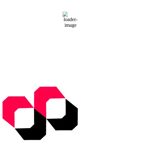
24
°C
Sunny
57 %
1014 mb
11 Km/h
Wind Gust:
17 Km/h
Clouds:
0%
Visibility:
10 km
Sunrise:
5:50 am
Sunset:
9:33 pm
Weather from WeatherAPI