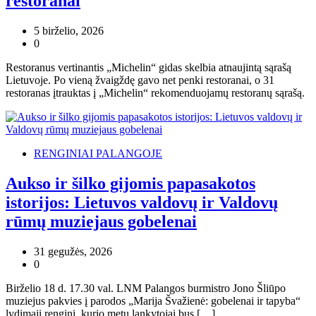
restoranai
5 birželio, 2026
0
Restoranus vertinantis „Michelin“ gidas skelbia atnaujintą sąrašą
Lietuvoje. Po vieną žvaigždę gavo net penki restoranai, o 31
restoranas įtrauktas į „Michelin“ rekomenduojamų restoranų sąrašą.
RENGINIAI PALANGOJE
Aukso ir šilko gijomis papasakotos
istorijos: Lietuvos valdovų ir Valdovų
rūmų muziejaus gobelenai
31 gegužės, 2026
0
Birželio 18 d. 17.30 val. LNM Palangos burmistro Jono Šliūpo
muziejus pakvies į parodos „Marija Švažienė: gobelenai ir tapyba“
lydimąjį renginį, kurio metu lankytojai bus […]