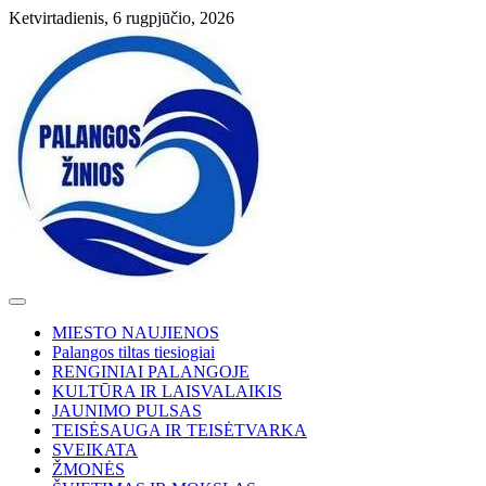
Skip
Ketvirtadienis, 6 rugpjūčio, 2026
to
content
MIESTO NAUJIENOS
Palangos tiltas tiesiogiai
RENGINIAI PALANGOJE
KULTŪRA IR LAISVALAIKIS
JAUNIMO PULSAS
TEISĖSAUGA IR TEISĖTVARKA
SVEIKATA
ŽMONĖS