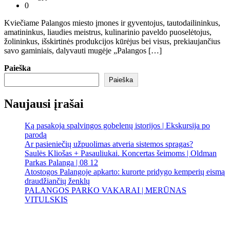
0
Kviečiame Palangos miesto įmones ir gyventojus, tautodailininkus,
amatininkus, liaudies meistrus, kulinarinio paveldo puoselėtojus,
žolininkus, išskirtinės produkcijos kūrėjus bei visus, prekiaujančius
savo gaminiais, dalyvauti mugėje „Palangos […]
Paieška
Paieška
Naujausi įrašai
Ką pasakoja spalvingos gobelenų istorijos | Ekskursija po
parodą
Ar pasieniečių užpuolimas atveria sistemos spragas?
Saulės Kliošas + Pasauliukai. Koncertas šeimoms | Oldman
Parkas Palanga | 08 12
Atostogos Palangoje apkarto: kurorte pridygo kemperių eismą
draudžiančių ženklų
PALANGOS PARKO VAKARAI | MERŪNAS
VITULSKIS
Palanga