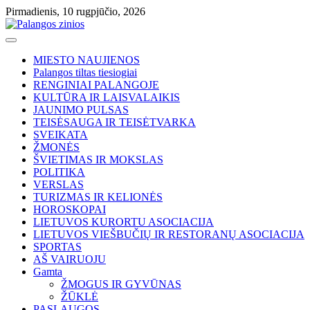
Skip
Pirmadienis, 10 rugpjūčio, 2026
to
content
MIESTO NAUJIENOS
Palangos tiltas tiesiogiai
RENGINIAI PALANGOJE
KULTŪRA IR LAISVALAIKIS
JAUNIMO PULSAS
TEISĖSAUGA IR TEISĖTVARKA
SVEIKATA
ŽMONĖS
ŠVIETIMAS IR MOKSLAS
POLITIKA
VERSLAS
TURIZMAS IR KELIONĖS
HOROSKOPAI
LIETUVOS KURORTU ASOCIACIJA
LIETUVOS VIEŠBUČIŲ IR RESTORANŲ ASOCIACIJA
SPORTAS
AŠ VAIRUOJU
Gamta
ŽMOGUS IR GYVŪNAS
ŽŪKLĖ
PASLAUGOS