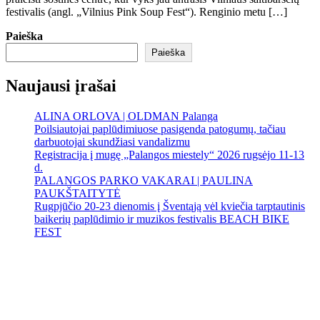
festivalis (angl. „Vilnius Pink Soup Fest“). Renginio metu […]
Paieška
Paieška
Naujausi įrašai
ALINA ORLOVA | OLDMAN Palanga
Poilsiautojai paplūdimiuose pasigenda patogumų, tačiau
darbuotojai skundžiasi vandalizmu
Registracija į mugę „Palangos miestely“ 2026 rugsėjo 11-13
d.
PALANGOS PARKO VAKARAI | PAULINA
PAUKŠTAITYTĖ
Rugpjūčio 20-23 dienomis į Šventąją vėl kviečia tarptautinis
baikerių paplūdimio ir muzikos festivalis BEACH BIKE
FEST
Palanga
Palanga
11:34 pm,
Rgp 10, 2026