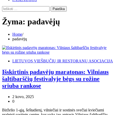
Ieškoti:
Žyma:
padavėjų
Home
padavėjų
LIETUVOS VIEŠBUČIŲ IR RESTORANŲ ASOCIACIJA
Išskirtinis padavėjų maratonas: Vilniaus
šaltibarščių festivalyje bėgs su rožine
sriuba rankose
2 kovo, 2025
0
Birželio 1-ąją, šeštadienį, vilniečiai ir sostinės svečiai kviečiami
praleisti sostinės centre, kur vyks jau antrasis Vilniaus šaltibarščių