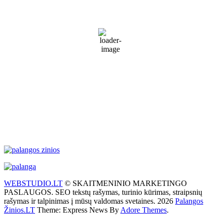
17
°C
Light drizzle
87 %
1010 mb
27 Km/h
Wind Gust:
39 Km/h
Clouds:
100%
Visibility:
2 km
Sunrise:
5:57 am
Sunset:
9:24 pm
Weather from WeatherAPI
WEBSTUDIO.LT
© SKAITMENINIO MARKETINGO
PASLAUGOS. SEO tekstų rašymas, turinio kūrimas, straipsnių
rašymas ir talpinimas į mūsų valdomas svetaines. 2026
Palangos
Žinios.LT
Theme: Express News By
Adore Themes
.