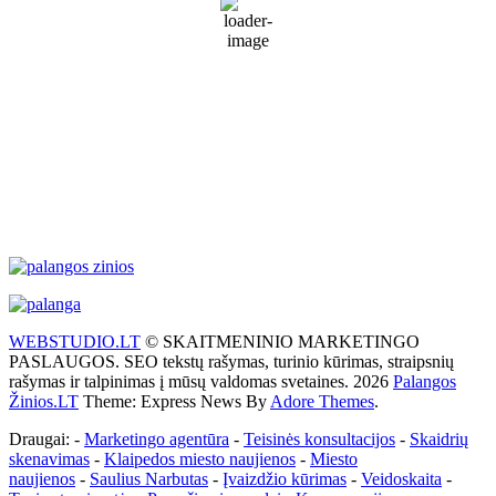
69 %
1017 mb
30 Km/h
Wind Gust:
45 Km/h
Clouds:
82%
Visibility:
10 km
Sunrise:
5:53 am
Sunset:
9:28 pm
Weather from WeatherAPI
WEBSTUDIO.LT
© SKAITMENINIO MARKETINGO
PASLAUGOS. SEO tekstų rašymas, turinio kūrimas, straipsnių
rašymas ir talpinimas į mūsų valdomas svetaines. 2026
Palangos
Žinios.LT
Theme: Express News By
Adore Themes
.
Draugai: -
Marketingo agentūra
-
Teisinės konsultacijos
-
Skaidrių
skenavimas
-
Klaipedos miesto naujienos
-
Miesto
naujienos
-
Saulius Narbutas
-
Įvaizdžio kūrimas
-
Veidoskaita
-