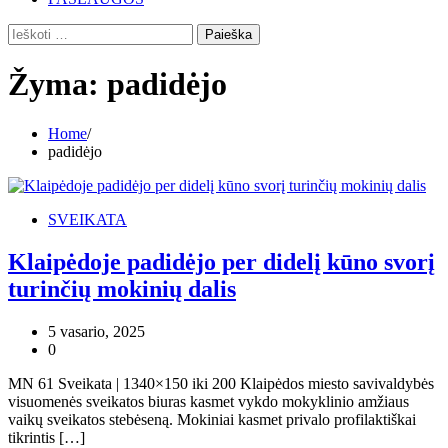
Ieškoti:
Žyma:
padidėjo
Home
padidėjo
SVEIKATA
Klaipėdoje padidėjo per didelį kūno svorį
turinčių mokinių dalis
5 vasario, 2025
0
MN 61 Sveikata | 1340×150 iki 200 Klaipėdos miesto savivaldybės
visuomenės sveikatos biuras kasmet vykdo mokyklinio amžiaus
vaikų sveikatos stebėseną. Mokiniai kasmet privalo profilaktiškai
tikrintis […]