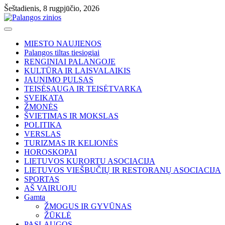
Skip
Šeštadienis, 8 rugpjūčio, 2026
to
content
MIESTO NAUJIENOS
Palangos tiltas tiesiogiai
RENGINIAI PALANGOJE
KULTŪRA IR LAISVALAIKIS
JAUNIMO PULSAS
TEISĖSAUGA IR TEISĖTVARKA
SVEIKATA
ŽMONĖS
ŠVIETIMAS IR MOKSLAS
POLITIKA
VERSLAS
TURIZMAS IR KELIONĖS
HOROSKOPAI
LIETUVOS KURORTU ASOCIACIJA
LIETUVOS VIEŠBUČIŲ IR RESTORANŲ ASOCIACIJA
SPORTAS
AŠ VAIRUOJU
Gamta
ŽMOGUS IR GYVŪNAS
ŽŪKLĖ
PASLAUGOS