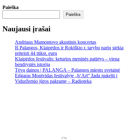
Paieška
Paieška
Naujausi įrašai
Andriaus Mamontovo akustinis koncertas
Iš Palangos, Klaipėdos ir Rokiškio r. tarybų narių siekia
priteisti 44 tūkst. eurų
Klaipėdos festivalis: keturios meninės patirtys – viena
bendrystės istorija
Tėvų dainos | PALANGA – Palangos miesto svetainė
Edgaras Montvidas festivalyje „b‘Art“ žada nukelti į
Viduržemio jūros pakrantę – Radioteka
Palanga
Palanga
4:11 am,
Rgp 8, 2026
17
°C
Patchy rain nearby