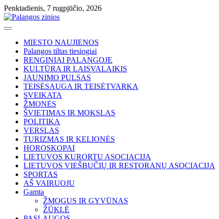
Skip
Penktadienis, 7 rugpjūčio, 2026
to
content
MIESTO NAUJIENOS
Palangos tiltas tiesiogiai
RENGINIAI PALANGOJE
KULTŪRA IR LAISVALAIKIS
JAUNIMO PULSAS
TEISĖSAUGA IR TEISĖTVARKA
SVEIKATA
ŽMONĖS
ŠVIETIMAS IR MOKSLAS
POLITIKA
VERSLAS
TURIZMAS IR KELIONĖS
HOROSKOPAI
LIETUVOS KURORTU ASOCIACIJA
LIETUVOS VIEŠBUČIŲ IR RESTORANŲ ASOCIACIJA
SPORTAS
AŠ VAIRUOJU
Gamta
ŽMOGUS IR GYVŪNAS
ŽŪKLĖ
PASLAUGOS