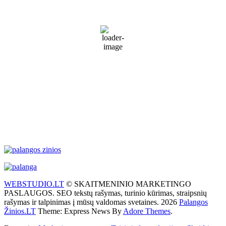
17
°C
Patchy rain nearby
72 %
1017 mb
37 Km/h
Wind Gust:
47 Km/h
Clouds:
90%
Visibility:
10 km
Sunrise:
5:51 am
Sunset:
9:31 pm
Weather from WeatherAPI
WEBSTUDIO.LT
© SKAITMENINIO MARKETINGO
PASLAUGOS. SEO tekstų rašymas, turinio kūrimas, straipsnių
rašymas ir talpinimas į mūsų valdomas svetaines. 2026
Palangos
Žinios.LT
Theme: Express News By
Adore Themes
.