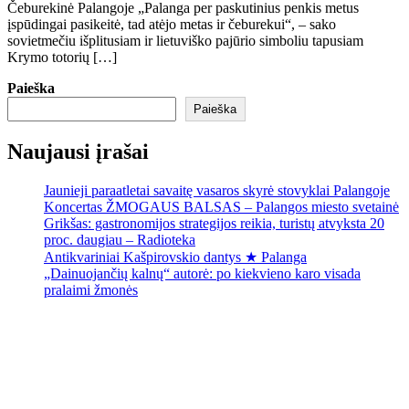
Čeburekinė Palangoje „Palanga per paskutinius penkis metus
įspūdingai pasikeitė, tad atėjo metas ir čeburekui“, – sako
sovietmečiu išplitusiam ir lietuviško pajūrio simboliu tapusiam
Krymo totorių […]
Paieška
Paieška
Naujausi įrašai
Jaunieji paraatletai savaitę vasaros skyrė stovyklai Palangoje
Koncertas ŽMOGAUS BALSAS – Palangos miesto svetainė
Grikšas: gastronomijos strategijos reikia, turistų atvyksta 20
proc. daugiau – Radioteka
Antikvariniai Kašpirovskio dantys ★ Palanga
„Dainuojančių kalnų“ autorė: po kiekvieno karo visada
pralaimi žmonės
Palanga
Palanga
2:08 pm,
Rgp 7, 2026