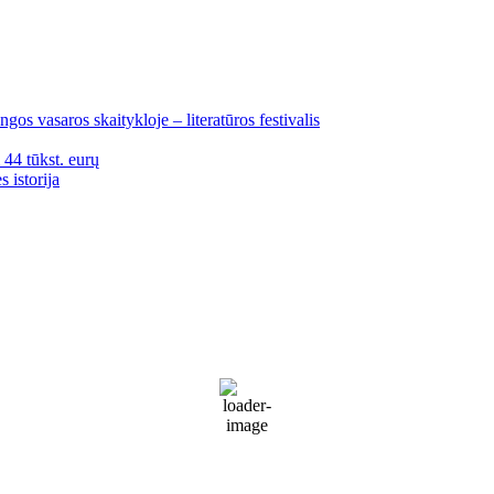
gos vasaros skaitykloje – literatūros festivalis
i 44 tūkst. eurų
 istorija
Palanga
Palanga
4:42 pm,
Rgp 8, 2026
18
°C
Partly Cloudy
68 %
1020 mb
30 Km/h
Wind Gust:
37 Km/h