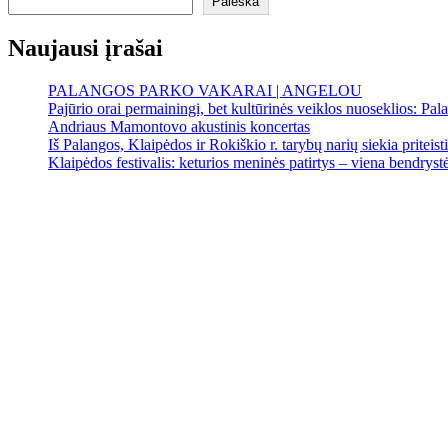
Paieška
Naujausi įrašai
PALANGOS PARKO VAKARAI | ANGELOU
Pajūrio orai permainingi, bet kultūrinės veiklos nuoseklios: Palan
Andriaus Mamontovo akustinis koncertas
Iš Palangos, Klaipėdos ir Rokiškio r. tarybų narių siekia priteist
Klaipėdos festivalis: keturios meninės patirtys – viena bendrystės