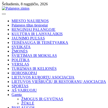
Skip
Šeštadienis, 8 rugpjūčio, 2026
to
content
MIESTO NAUJIENOS
Palangos tiltas tiesiogiai
RENGINIAI PALANGOJE
KULTŪRA IR LAISVALAIKIS
JAUNIMO PULSAS
TEISĖSAUGA IR TEISĖTVARKA
SVEIKATA
ŽMONĖS
ŠVIETIMAS IR MOKSLAS
POLITIKA
VERSLAS
TURIZMAS IR KELIONĖS
HOROSKOPAI
LIETUVOS KURORTU ASOCIACIJA
LIETUVOS VIEŠBUČIŲ IR RESTORANŲ ASOCIACIJA
SPORTAS
AŠ VAIRUOJU
Gamta
ŽMOGUS IR GYVŪNAS
ŽŪKLĖ
PASLAUGOS