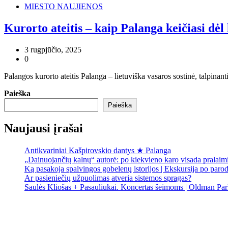
MIESTO NAUJIENOS
Kurorto ateitis – kaip Palanga keičiasi dėl
3 rugpjūčio, 2025
0
Palangos kurorto ateitis Palanga – lietuviška vasaros sostinė, talpin
Paieška
Paieška
Naujausi įrašai
Antikvariniai Kašpirovskio dantys ★ Palanga
„Dainuojančių kalnų“ autorė: po kiekvieno karo visada pralai
Ką pasakoja spalvingos gobelenų istorijos | Ekskursija po paro
Ar pasieniečių užpuolimas atveria sistemos spragas?
Saulės Kliošas + Pasauliukai. Koncertas šeimoms | Oldman Par