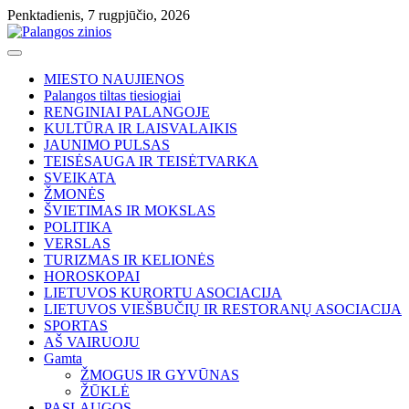
Skip
Penktadienis, 7 rugpjūčio, 2026
to
content
MIESTO NAUJIENOS
Palangos tiltas tiesiogiai
RENGINIAI PALANGOJE
KULTŪRA IR LAISVALAIKIS
JAUNIMO PULSAS
TEISĖSAUGA IR TEISĖTVARKA
SVEIKATA
ŽMONĖS
ŠVIETIMAS IR MOKSLAS
POLITIKA
VERSLAS
TURIZMAS IR KELIONĖS
HOROSKOPAI
LIETUVOS KURORTU ASOCIACIJA
LIETUVOS VIEŠBUČIŲ IR RESTORANŲ ASOCIACIJA
SPORTAS
AŠ VAIRUOJU
Gamta
ŽMOGUS IR GYVŪNAS
ŽŪKLĖ
PASLAUGOS