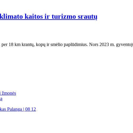
 klimato kaitos ir turizmo srautų
anti per 18 km krantų, kopų ir smėlio paplūdimius. Nors 2023 m. gyvento
mi žmonės
dą
kas Palanga | 08 12
Palanga