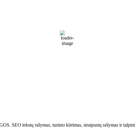
Palanga
4:29 am,
Rgp 7, 2026
19
°C
Partly Cloudy
74 %
1014 mb
36 Km/h
Wind Gust:
53 Km/h
Clouds:
44%
Visibility:
10 km
Sunrise:
5:51 am
Sunset:
9:31 pm
Weather from WeatherAPI
kstų rašymas, turinio kūrimas, straipsnių rašymas ir talpinima