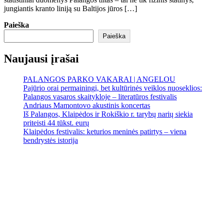
jungiantis kranto liniją su Baltijos jūros […]
Paieška
Paieška
Naujausi įrašai
PALANGOS PARKO VAKARAI | ANGELOU
Pajūrio orai permainingi, bet kultūrinės veiklos nuoseklios:
Palangos vasaros skaitykloje – literatūros festivalis
Andriaus Mamontovo akustinis koncertas
Iš Palangos, Klaipėdos ir Rokiškio r. tarybų narių siekia
priteisti 44 tūkst. eurų
Klaipėdos festivalis: keturios meninės patirtys – viena
bendrystės istorija
Palanga
Palanga
7:15 pm,
Rgp 8, 2026
17
°C