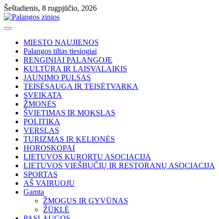
Skip
Šeštadienis, 8 rugpjūčio, 2026
to
content
MIESTO NAUJIENOS
Palangos tiltas tiesiogiai
RENGINIAI PALANGOJE
KULTŪRA IR LAISVALAIKIS
JAUNIMO PULSAS
TEISĖSAUGA IR TEISĖTVARKA
SVEIKATA
ŽMONĖS
ŠVIETIMAS IR MOKSLAS
POLITIKA
VERSLAS
TURIZMAS IR KELIONĖS
HOROSKOPAI
LIETUVOS KURORTU ASOCIACIJA
LIETUVOS VIEŠBUČIŲ IR RESTORANŲ ASOCIACIJA
SPORTAS
AŠ VAIRUOJU
Gamta
ŽMOGUS IR GYVŪNAS
ŽŪKLĖ
PASLAUGOS