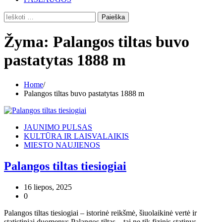
Ieškoti:
Žyma:
Palangos tiltas buvo
pastatytas 1888 m
Home
Palangos tiltas buvo pastatytas 1888 m
JAUNIMO PULSAS
KULTŪRA IR LAISVALAIKIS
MIESTO NAUJIENOS
Palangos tiltas tiesiogiai
16 liepos, 2025
0
Palangos tiltas tiesiogiai – istorinė reikšmė, šiuolaikinė vertė ir
statistiniai duomenys Palangos tiltas – tai ne tik fizinis statinys,