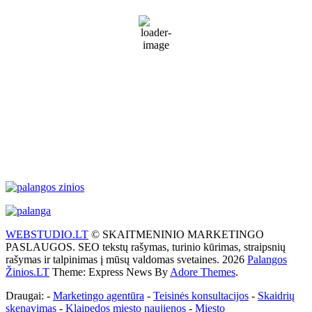
Sunny
71 %
1021 mb
23 Km/h
Wind Gust:
31 Km/h
Clouds:
16%
Visibility:
10 km
Sunrise:
5:53 am
Sunset:
9:28 pm
Weather from WeatherAPI
WEBSTUDIO.LT
© SKAITMENINIO MARKETINGO
PASLAUGOS. SEO tekstų rašymas, turinio kūrimas, straipsnių
rašymas ir talpinimas į mūsų valdomas svetaines. 2026
Palangos
Žinios.LT
Theme: Express News By
Adore Themes
.
Draugai: -
Marketingo agentūra
-
Teisinės konsultacijos
-
Skaidrių
skenavimas
-
Klaipedos miesto naujienos
-
Miesto