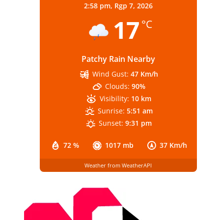
2:58 pm,
Rgp 7, 2026
17
°C
Patchy Rain Nearby
Wind Gust:
47 Km/h
Clouds:
90%
Visibility:
10 km
Sunrise:
5:51 am
Sunset:
9:31 pm
72 %
1017 mb
37 Km/h
Weather from WeatherAPI