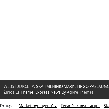
WEBSTUDIO.LT
© SKAITMENINIO MARKETINGO PASLAUGOS. SE
Žinios.LT
Theme: Express News By
Adore Themes
.
Draugai: -
Marketingo agentūra
-
Teisinės konsultacijos
-
Sk