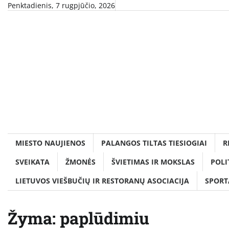
Skip
Penktadienis, 7 rugpjūčio, 2026
to
content
MIESTO NAUJIENOS
PALANGOS TILTAS TIESIOGIAI
R
SVEIKATA
ŽMONĖS
ŠVIETIMAS IR MOKSLAS
POLI
LIETUVOS VIEŠBUČIŲ IR RESTORANŲ ASOCIACIJA
SPORT
Žyma:
paplūdimiu