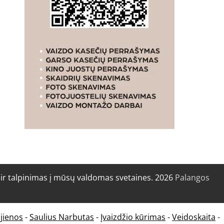
r talpinimas į mūsų valdomas svetaines. 2026
Palangos
jienos
-
Saulius Narbutas
-
Įvaizdžio kūrimas
-
Veidoskaita
-