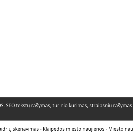
O tekstų rašymas, turinio kūrimas, straipsnių rašymas i
aidrių skenavimas
-
Klaipedos miesto naujienos
-
Miesto nau