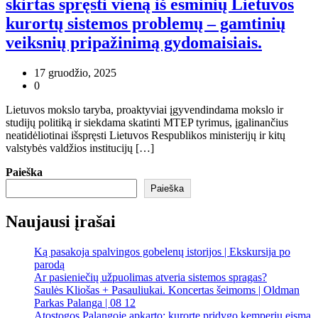
skirtas spręsti vieną iš esminių Lietuvos
kurortų sistemos problemų – gamtinių
veiksnių pripažinimą gydomaisiais.
17 gruodžio, 2025
0
Lietuvos mokslo taryba, proaktyviai įgyvendindama mokslo ir
studijų politiką ir siekdama skatinti MTEP tyrimus, įgalinančius
neatidėliotinai išspręsti Lietuvos Respublikos ministerijų ir kitų
valstybės valdžios institucijų […]
Paieška
Paieška
Naujausi įrašai
Ką pasakoja spalvingos gobelenų istorijos | Ekskursija po
parodą
Ar pasieniečių užpuolimas atveria sistemos spragas?
Saulės Kliošas + Pasauliukai. Koncertas šeimoms | Oldman
Parkas Palanga | 08 12
Atostogos Palangoje apkarto: kurorte pridygo kemperių eismą