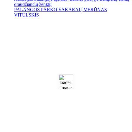
draudžiančių ženklų
PALANGOS PARKO VAKARAI | MERŪNAS
VITULSKIS
Palanga
Palanga
11:01 pm,
Rgp 6, 2026
19
°C
Clear
82 %
1014 mb
15 Km/h
Wind Gust:
27 Km/h
Clouds:
22%
Visibility:
10 km
Sunrise:
5:50 am
Sunset:
9:33 pm