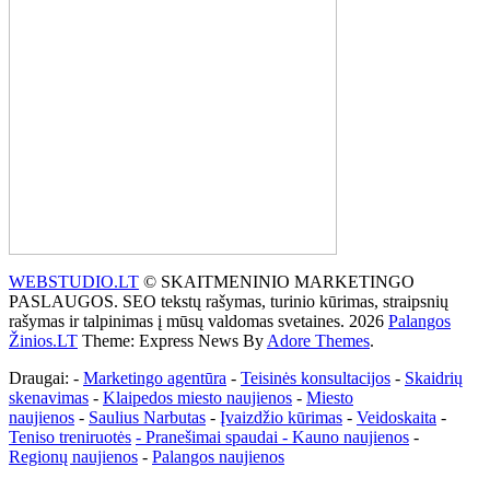
WEBSTUDIO.LT
© SKAITMENINIO MARKETINGO
PASLAUGOS. SEO tekstų rašymas, turinio kūrimas, straipsnių
rašymas ir talpinimas į mūsų valdomas svetaines. 2026
Palangos
Žinios.LT
Theme: Express News By
Adore Themes
.
Draugai: -
Marketingo agentūra
-
Teisinės konsultacijos
-
Skaidrių
skenavimas
-
Klaipedos miesto naujienos
-
Miesto
naujienos
-
Saulius Narbutas
-
Įvaizdžio kūrimas
-
Veidoskaita
-
Teniso treniruotės
- Pranešimai spaudai -
Kauno naujienos
-
Regionų naujienos
-
Palangos naujienos