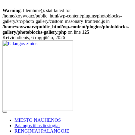
Warning
: filemtime(): stat failed for
/home/xoywoarz/public_html/wp-content/plugins/photoblocks-
gallery/src/photo-gallery/custom-masonary-frontend.js in
/home/xoywoarz/public_html/wp-content/plugins/photoblocks-
gallery/photoblocks-gallery.php
on line
125
Skip
Ketvirtadienis, 6 rugpjūčio, 2026
to
content
MIESTO NAUJIENOS
Palangos tiltas tiesiogiai
RENGINIAI PALANGOJE