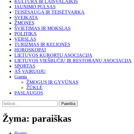
KULTŪRA IR LAISVALAIKIS
JAUNIMO PULSAS
TEISĖSAUGA IR TEISĖTVARKA
SVEIKATA
ŽMONĖS
ŠVIETIMAS IR MOKSLAS
POLITIKA
VERSLAS
TURIZMAS IR KELIONĖS
HOROSKOPAI
LIETUVOS KURORTU ASOCIACIJA
LIETUVOS VIEŠBUČIŲ IR RESTORANŲ ASOCIACIJA
SPORTAS
AŠ VAIRUOJU
Gamta
ŽMOGUS IR GYVŪNAS
ŽŪKLĖ
PASLAUGOS
Ieškoti:
Žyma:
paraiškas
Home