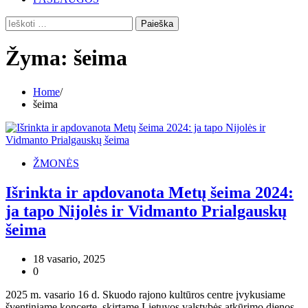
Ieškoti:
Žyma:
šeima
Home
šeima
ŽMONĖS
Išrinkta ir apdovanota Metų šeima 2024:
ja tapo Nijolės ir Vidmanto Prialgauskų
šeima
18 vasario, 2025
0
2025 m. vasario 16 d. Skuodo rajono kultūros centre įvykusiame
šventiniame koncerte, skirtame Lietuvos valstybės atkūrimo dienos