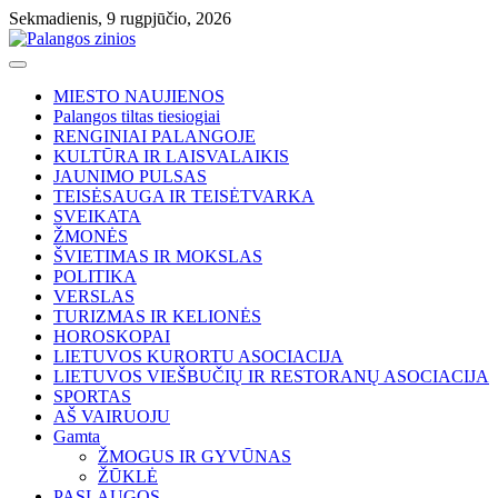
Skip
Sekmadienis, 9 rugpjūčio, 2026
to
content
MIESTO NAUJIENOS
Palangos tiltas tiesiogiai
RENGINIAI PALANGOJE
KULTŪRA IR LAISVALAIKIS
JAUNIMO PULSAS
TEISĖSAUGA IR TEISĖTVARKA
SVEIKATA
ŽMONĖS
ŠVIETIMAS IR MOKSLAS
POLITIKA
VERSLAS
TURIZMAS IR KELIONĖS
HOROSKOPAI
LIETUVOS KURORTU ASOCIACIJA
LIETUVOS VIEŠBUČIŲ IR RESTORANŲ ASOCIACIJA
SPORTAS
AŠ VAIRUOJU
Gamta
ŽMOGUS IR GYVŪNAS
ŽŪKLĖ
PASLAUGOS