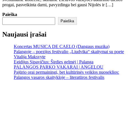
progai, pasveikinta darni, pavyzdinga bei gausi Nijolės ir […]
Paieška
Paieška
Naujausi įrašai
Koncertas MUSICA DE CAELO (Dangaus muzika)
Palangoje – poezijos festivalio „Liudvika“ skaitymai su poete
Vitalija Maksvyte
Egidijus Sipavičius: Širdies gelmėj | Palanga
PALANGOS PARKO VAKARAI | ANGELOU
Pajūrio orai permainingi, bet kultūrinės veiklos nuoseklios:
Palangos vasaros skaitykloje – literatūros festivalis
Palanga
Palanga
6:51 am,
Rgp 9, 2026
17
°C