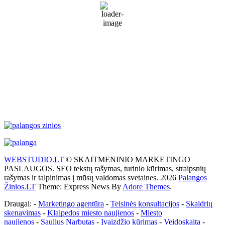
Sunny
79 %
1022 mb
18 Km/h
Wind Gust:
30 Km/h
Clouds:
4%
Visibility:
10 km
Sunrise:
5:55 am
Sunset:
9:26 pm
Weather from WeatherAPI
WEBSTUDIO.LT
© SKAITMENINIO MARKETINGO
PASLAUGOS. SEO tekstų rašymas, turinio kūrimas, straipsnių
rašymas ir talpinimas į mūsų valdomas svetaines. 2026
Palangos
Žinios.LT
Theme: Express News By
Adore Themes
.
Draugai: -
Marketingo agentūra
-
Teisinės konsultacijos
-
Skaidrių
skenavimas
-
Klaipedos miesto naujienos
-
Miesto
naujienos
-
Saulius Narbutas
-
Įvaizdžio kūrimas
-
Veidoskaita
-