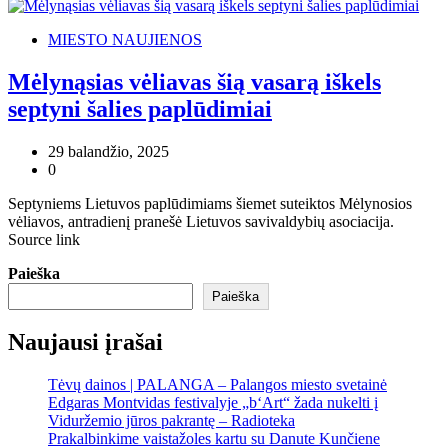
MIESTO NAUJIENOS
Mėlynąsias vėliavas šią vasarą iškels
septyni šalies paplūdimiai
29 balandžio, 2025
0
Septyniems Lietuvos paplūdimiams šiemet suteiktos Mėlynosios
vėliavos, antradienį pranešė Lietuvos savivaldybių asociacija.
Source link
Paieška
Paieška
Naujausi įrašai
Tėvų dainos | PALANGA – Palangos miesto svetainė
Edgaras Montvidas festivalyje „b‘Art“ žada nukelti į
Viduržemio jūros pakrantę – Radioteka
Prakalbinkime vaistažoles kartu su Danute Kunčiene