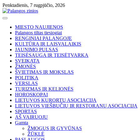
Skip
Penktadienis, 7 rugpjūčio, 2026
to
content
MIESTO NAUJIENOS
Palangos tiltas tiesiogiai
RENGINIAI PALANGOJE
KULTŪRA IR LAISVALAIKIS
JAUNIMO PULSAS
TEISĖSAUGA IR TEISĖTVARKA
SVEIKATA
ŽMONĖS
ŠVIETIMAS IR MOKSLAS
POLITIKA
VERSLAS
TURIZMAS IR KELIONĖS
HOROSKOPAI
LIETUVOS KURORTU ASOCIACIJA
LIETUVOS VIEŠBUČIŲ IR RESTORANŲ ASOCIACIJA
SPORTAS
AŠ VAIRUOJU
Gamta
ŽMOGUS IR GYVŪNAS
ŽŪKLĖ
PASLAUGOS