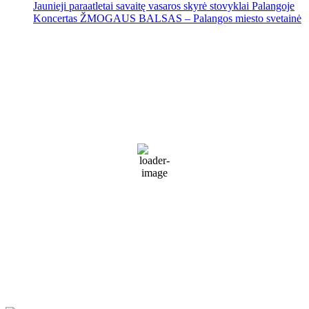
Jaunieji paraatletai savaitę vasaros skyrė stovyklai Palangoje
Koncertas ŽMOGAUS BALSAS – Palangos miesto svetainė
Palanga
Palanga
11:13 pm,
Rgp 7, 2026
17
°C
Partly Cloudy
67 %
1017 mb
30 Km/h
Wind Gust:
44 Km/h
Clouds:
60%
Visibility:
10 km
Sunrise:
5:51 am
Sunset:
9:31 pm
Weather from WeatherAPI