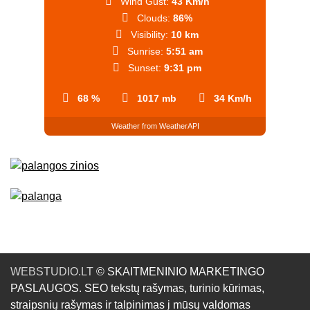
Wind Gust:
43 Km/h
Clouds:
86%
Visibility:
10 km
Sunrise:
5:51 am
Sunset:
9:31 pm
68 %
1017 mb
34 Km/h
Weather from WeatherAPI
WEBSTUDIO.LT
© SKAITMENINIO MARKETINGO
PASLAUGOS. SEO tekstų rašymas, turinio kūrimas,
straipsnių rašymas ir talpinimas į mūsų valdomas