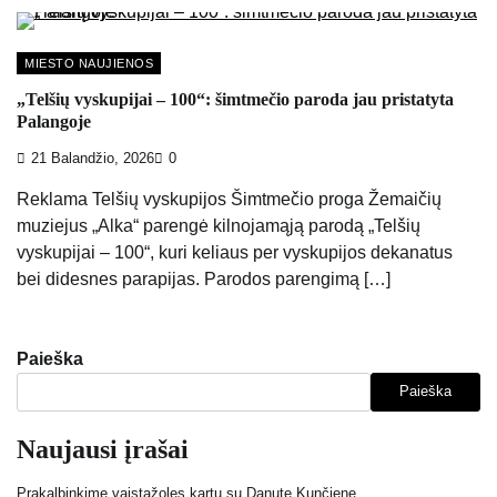
MIESTO NAUJIENOS
„Telšių vyskupijai – 100“: šimtmečio paroda jau pristatyta
Palangoje
21 Balandžio, 2026
0
Reklama Telšių vyskupijos Šimtmečio proga Žemaičių
muziejus „Alka“ parengė kilnojamąją parodą „Telšių
vyskupijai – 100“, kuri keliaus per vyskupijos dekanatus
bei didesnes parapijas. Parodos parengimą […]
Paieška
Paieška
Naujausi įrašai
Prakalbinkime vaistažoles kartu su Danute Kunčiene