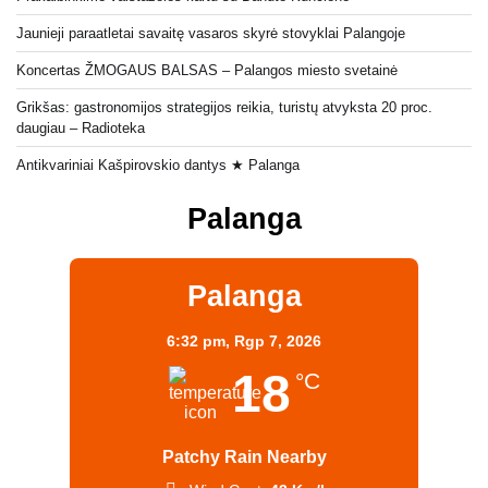
Jaunieji paraatletai savaitę vasaros skyrė stovyklai Palangoje
Koncertas ŽMOGAUS BALSAS – Palangos miesto svetainė
Grikšas: gastronomijos strategijos reikia, turistų atvyksta 20 proc.
daugiau – Radioteka
Antikvariniai Kašpirovskio dantys ★ Palanga
Palanga
Palanga
6:32 pm,
Rgp 7, 2026
18
°C
Patchy Rain Nearby