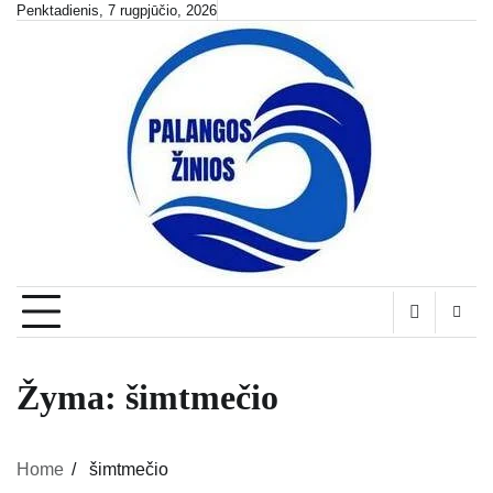
Skip
Penktadienis, 7 rugpjūčio, 2026
to
content
Žyma:
šimtmečio
Home
šimtmečio