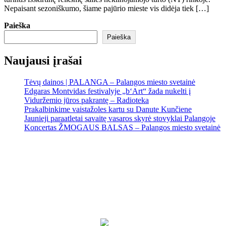
Nepaisant sezoniškumo, šiame pajūrio mieste vis didėja tiek […]
Paieška
Paieška
Naujausi įrašai
Tėvų dainos | PALANGA – Palangos miesto svetainė
Edgaras Montvidas festivalyje „b‘Art“ žada nukelti į
Viduržemio jūros pakrantę – Radioteka
Prakalbinkime vaistažoles kartu su Danute Kunčiene
Jaunieji paraatletai savaitę vasaros skyrė stovyklai Palangoje
Koncertas ŽMOGAUS BALSAS – Palangos miesto svetainė
Palanga
Palanga
10:56 pm,
Rgp 7, 2026
17
°C
Partly Cloudy