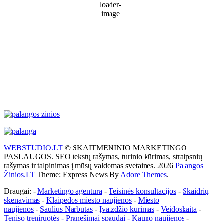
67 %
1017 mb
30 Km/h
Wind Gust:
44 Km/h
Clouds:
60%
Visibility:
10 km
Sunrise:
5:51 am
Sunset:
9:31 pm
Weather from WeatherAPI
WEBSTUDIO.LT
© SKAITMENINIO MARKETINGO
PASLAUGOS. SEO tekstų rašymas, turinio kūrimas, straipsnių
rašymas ir talpinimas į mūsų valdomas svetaines. 2026
Palangos
Žinios.LT
Theme: Express News By
Adore Themes
.
Draugai: -
Marketingo agentūra
-
Teisinės konsultacijos
-
Skaidrių
skenavimas
-
Klaipedos miesto naujienos
-
Miesto
naujienos
-
Saulius Narbutas
-
Įvaizdžio kūrimas
-
Veidoskaita
-
Teniso treniruotės
- Pranešimai spaudai -
Kauno naujienos
-