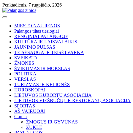
Skip
Penktadienis, 7 rugpjūčio, 2026
to
content
MIESTO NAUJIENOS
Palangos tiltas tiesiogiai
RENGINIAI PALANGOJE
KULTŪRA IR LAISVALAIKIS
JAUNIMO PULSAS
TEISĖSAUGA IR TEISĖTVARKA
SVEIKATA
ŽMONĖS
ŠVIETIMAS IR MOKSLAS
POLITIKA
VERSLAS
TURIZMAS IR KELIONĖS
HOROSKOPAI
LIETUVOS KURORTU ASOCIACIJA
LIETUVOS VIEŠBUČIŲ IR RESTORANŲ ASOCIACIJA
SPORTAS
AŠ VAIRUOJU
Gamta
ŽMOGUS IR GYVŪNAS
ŽŪKLĖ
PASLAUGOS