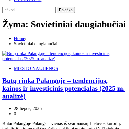
Ieškoti:
Žyma:
Sovietiniai daugiabučiai
Home
Sovietiniai daugiabučiai
MIESTO NAUJIENOS
Butų rinka Palangoje – tendencijos,
kainos ir investicinis potencialas (2025 m.
analizė)
28 liepos, 2025
0
Butai Palangoje Palanga – vienas iš svarbiausių Lietuvos kurortų,
turintis išskirtinę reikšmę šalies nekilnojamojo turto (NT) rinkoje.