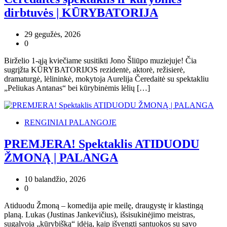
dirbtuvės | KŪRYBATORIJA
29 gegužės, 2026
0
Birželio 1-ąją kviečiame susitikti Jono Šliūpo muziejuje! Čia
sugrįžta KŪRYBATORIJOS rezidentė, aktorė, režisierė,
dramaturgė, lėlininkė, mokytoja Aurelija Čeredaitė su spektakliu
„Peliukas Antanas“ bei kūrybinėmis lėlių […]
RENGINIAI PALANGOJE
PREMJERA! Spektaklis ATIDUODU
ŽMONĄ | PALANGA
10 balandžio, 2026
0
Atiduodu Žmoną – komedija apie meilę, draugystę ir klastingą
planą. Lukas (Justinas Jankevičius), išsisukinėjimo meistras,
sugalvoja „kūrybišką“ idėją, kaip išvengti santuokos su savo