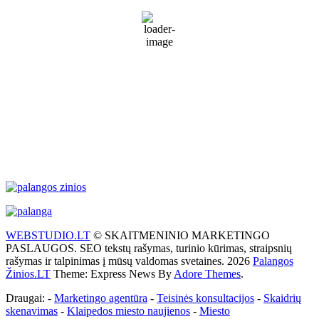
Partly Cloudy
67 %
1020 mb
32 Km/h
Wind Gust:
39 Km/h
Clouds:
36%
Visibility:
10 km
Sunrise:
5:53 am
Sunset:
9:28 pm
Weather from WeatherAPI
WEBSTUDIO.LT
© SKAITMENINIO MARKETINGO
PASLAUGOS. SEO tekstų rašymas, turinio kūrimas, straipsnių
rašymas ir talpinimas į mūsų valdomas svetaines. 2026
Palangos
Žinios.LT
Theme: Express News By
Adore Themes
.
Draugai: -
Marketingo agentūra
-
Teisinės konsultacijos
-
Skaidrių
skenavimas
-
Klaipedos miesto naujienos
-
Miesto