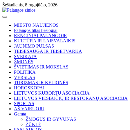
Skip
Šeštadienis, 8 rugpjūčio, 2026
to
content
MIESTO NAUJIENOS
Palangos tiltas tiesiogiai
RENGINIAI PALANGOJE
KULTŪRA IR LAISVALAIKIS
JAUNIMO PULSAS
TEISĖSAUGA IR TEISĖTVARKA
SVEIKATA
ŽMONĖS
ŠVIETIMAS IR MOKSLAS
POLITIKA
VERSLAS
TURIZMAS IR KELIONĖS
HOROSKOPAI
LIETUVOS KURORTU ASOCIACIJA
LIETUVOS VIEŠBUČIŲ IR RESTORANŲ ASOCIACIJA
SPORTAS
AŠ VAIRUOJU
Gamta
ŽMOGUS IR GYVŪNAS
ŽŪKLĖ
PASLAUGOS