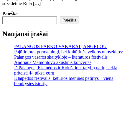
sužadėtine Rūta […]
Paieška
Paieška
Naujausi įrašai
PALANGOS PARKO VAKARAI | ANGELOU
Pajūrio orai permainingi, bet kultūrinės veiklos nuoseklios:
Palangos vasaros skaitykloje – literatūros festivalis
Andriaus Mamontovo akustinis koncertas
Iš Palangos, Klaipėdos ir Rokiškio r. tarybų narių siekia
priteisti 44 tūkst. eurų
Klaipėdos festivalis: keturios meninės patirtys – viena
bendrystės istorija
Palanga
Palanga
3:32 pm,
Rgp 8, 2026
18
°C