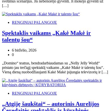
svetimus scenarijus. Jis nebenorėjo gyventi. Ji mokėjo gyventi už
[…]
RENGINIAI PALANGOJE
Spektaklis vaikams „Kakė Makė ir
talentų šou“
6 birželio, 2026
0
„Domino“ teatras, bendradarbiaudamas su „Nelly Jelly World“
pristato jau trečiąjį spektaklį vaikams „Kakė Makė ir talentų šou“.
Vieną dieną nuobodžiaujanti Kakė Makė įsijungia televizorių ir […]
RENGINIAI PALANGOJE
„Atgiję šaukštai“ – autorinis Aurelijos
Čeredaitės spektaklis ir kūrybinės