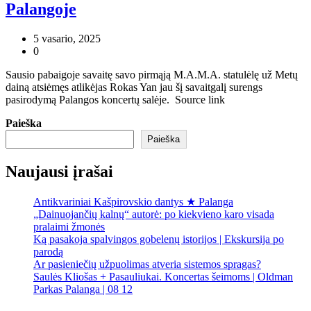
Palangoje
5 vasario, 2025
0
Sausio pabaigoje savaitę savo pirmąją M.A.M.A. statulėlę už Metų
dainą atsiėmęs atlikėjas Rokas Yan jau šį savaitgalį surengs
pasirodymą Palangos koncertų salėje. Source link
Paieška
Paieška
Naujausi įrašai
Antikvariniai Kašpirovskio dantys ★ Palanga
„Dainuojančių kalnų“ autorė: po kiekvieno karo visada
pralaimi žmonės
Ką pasakoja spalvingos gobelenų istorijos | Ekskursija po
parodą
Ar pasieniečių užpuolimas atveria sistemos spragas?
Saulės Kliošas + Pasauliukai. Koncertas šeimoms | Oldman
Parkas Palanga | 08 12