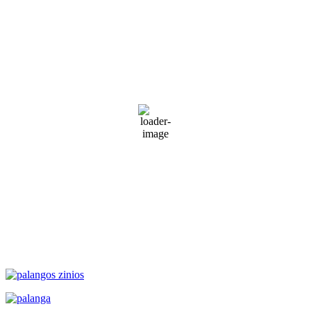
Palanga
Palanga
10:35 am,
Rgp 7, 2026
18
°C
Cloudy
83 %
1014 mb
40 Km/h
Wind Gust:
50 Km/h
Clouds:
75%
Visibility:
10 km
Sunrise:
5:51 am
Sunset:
9:31 pm
Weather from WeatherAPI