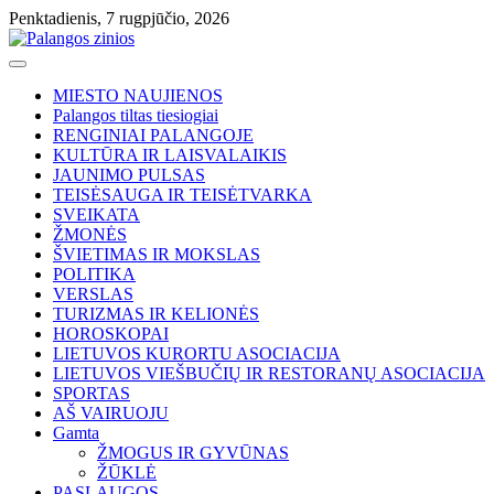
Skip
Penktadienis, 7 rugpjūčio, 2026
to
content
MIESTO NAUJIENOS
Palangos tiltas tiesiogiai
RENGINIAI PALANGOJE
KULTŪRA IR LAISVALAIKIS
JAUNIMO PULSAS
TEISĖSAUGA IR TEISĖTVARKA
SVEIKATA
ŽMONĖS
ŠVIETIMAS IR MOKSLAS
POLITIKA
VERSLAS
TURIZMAS IR KELIONĖS
HOROSKOPAI
LIETUVOS KURORTU ASOCIACIJA
LIETUVOS VIEŠBUČIŲ IR RESTORANŲ ASOCIACIJA
SPORTAS
AŠ VAIRUOJU
Gamta
ŽMOGUS IR GYVŪNAS
ŽŪKLĖ
PASLAUGOS