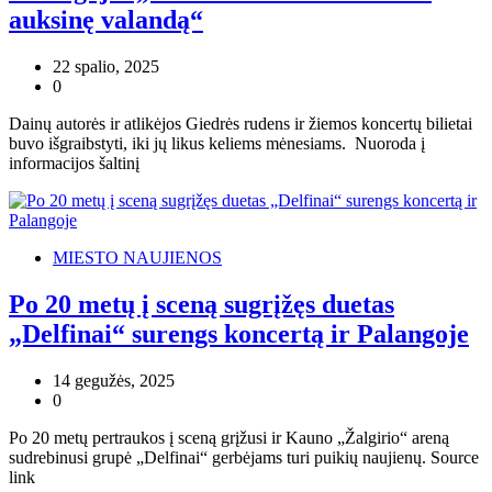
auksinę valandą“
22 spalio, 2025
0
Dainų autorės ir atlikėjos Giedrės rudens ir žiemos koncertų bilietai
buvo išgraibstyti, iki jų likus keliems mėnesiams. Nuoroda į
informacijos šaltinį
MIESTO NAUJIENOS
Po 20 metų į sceną sugrįžęs duetas
„Delfinai“ surengs koncertą ir Palangoje
14 gegužės, 2025
0
Po 20 metų pertraukos į sceną grįžusi ir Kauno „Žalgirio“ areną
sudrebinusi grupė „Delfinai“ gerbėjams turi puikių naujienų. Source
link